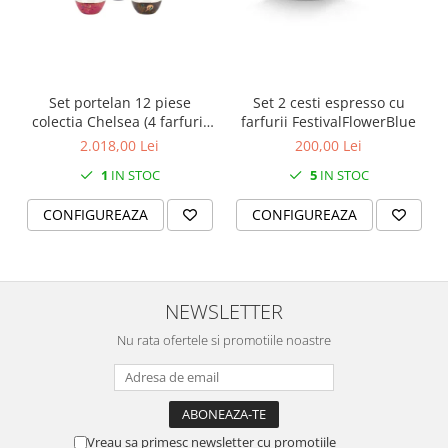
SERENDIPITY WHITE
FLOWER FESTIVAL BLUE
FLOWER FESTIVAL RED
LOVE BIRDS
Set portelan 12 piese
Set 2 cesti espresso cu
CHIQUE VERDE
colectia Chelsea (4 farfurii
farfurii FestivalFlowerBlue
CHIQUE ROZ
28 cm, 4 farfuri 20 cm si 4
2.018,00 Lei
200,00 Lei
boluri supa 15 cm)
CHIQUE STRIPES VERDE
1
IN STOC
5
IN STOC
Renaissance Grey
CONFIGUREAZA
CONFIGUREAZA
Royal White
CHIQUE STRIPES GALBEN
CHIQUE GALBEN
NEWSLETTER
Nu rata ofertele si promotiile noastre
Vreau sa primesc newsletter cu promotiile