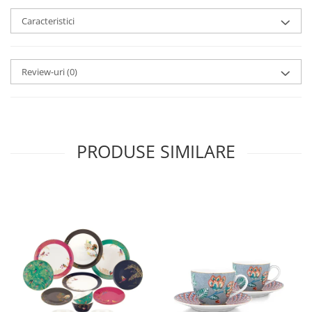
MORRIS&AMP;CO
Caracteristici
KINGSLEY
SERENDIPITY GOLD
SERENDIPITY PLATINUM
Review-uri
(0)
CHELSEA
MEDICEA
CELESTIAL
PATCHWORK WILLOW
PRODUSE SIMILARE
BLUE LILY
HIBISCUS
SWAN
FLORENTINE TURQUOISE
ANTHEMION GREY
ORCHARD
CREATURES OF CURIOSITY
JARDIN
RENAISSANCE RED