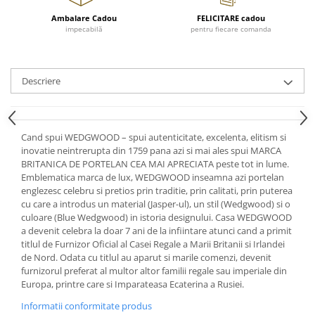
Cote Noire
ARRIS
Ambalare Cadou
FELICITARE cadou
impecabilă
pentru fiecare comanda
CELESTIAL PLATINUM
CORNUCOPIA
INTAGLIO
Descriere
JASPER CONRAN GOLD
RENAISSANCE GOLD
ANTHEMION BLUE
Cand spui WEDGWOOD – spui autenticitate, excelenta, elitism si
BUTTERFLY BLOOM
inovatie neintrerupta din 1759 pana azi si mai ales spui MARCA
OLD COUNTRY ROSES
BRITANICA DE PORTELAN CEA MAI APRECIATA peste tot in lume.
Emblematica marca de lux, WEDGWOOD inseamna azi portelan
PASHMINA
englezesc celebru si pretios prin traditie, prin calitati, prin puterea
SIGNET PLATINUM
cu care a introdus un material (Jasper-ul), un stil (Wedgwood) si o
CELESTIAL GOLD
culoare (Blue Wedgwood) in istoria designului. Casa WEDGWOOD
a devenit celebra la doar 7 ani de la infiintare atunci cand a primit
NATURE
titlul de Furnizor Oficial al Casei Regale a Marii Britanii si Irlandei
CHINOISERIE WHITE
de Nord. Odata cu titlul au aparut si marile comenzi, devenit
JASPER CONRAN WHITE
furnizorul preferat al multor altor familii regale sau imperiale din
Europa, printre care si Imparateasa Ecaterina a Rusiei.
GILDED MUSE
Informatii conformitate produs
WONDERLUST