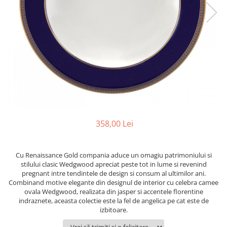
PRET
TAVITE
ACCESORII DECO
RAME FOTO
ACCESORII DECORATIVE
BOXE
SETURI PENTRU CAVIAR
SUB 500
SETURI DE CAFEA
CORPURI DE ILUMINAT
PAHARE SI CANI
SUB 200
BRANDURI
TROFEE
ACCESORII BIROU
SUB 1000
BRANDURI
SUPORTURI PENTRU PRAJITURI
SUB 2000
ROYAL ALBERT
CASETE DE BIJUTERII
SUB 3000
AZAY CASA
WATERFORD
BRANDURI
SUB 5000
JL COQUET
VALENTI
PESTE 5000
JASPER CONRAN
MARIO CIONI
VALENTI
SUB 4000
VERA WANG
ROYAL DOULTON
ARGENESI
PRODUSE
PORTMEIRION
SALVIATI
ARTHUR PRICE OF ENGLAND
358,00 Lei
VILLA ALTACHIARA
ROYAL ALBERT
CHINELLI
CĂNI
PIP STUDIO
PORTMEIRION
AZAY CASA
ACCESORII PENTRU MASĂ
Cu Renaissance Gold compania aduce un omagiu patrimoniului si
COLECȚII
AZAY CASA
VERA WANG
SET CEAI &AMP; DESERT
stilului clasic Wedgwood apreciat peste tot in lume si revenind
pregnant intre tendintele de design si consum al ultimilor ani.
CHINELLI
WEDGWOOD
CEASURI DE INTERIOR
MIRANDA KERR
Combinand motive elegante din designul de interior cu celebra camee
COLECTII
ROYAL DOULTON
OBIECTE DECORATIVE
NEW COUNTRY ROSES PINK
ovala Wedgwood, realizata din jasper si accentele florentine
indraznete, aceasta colectie este la fel de angelica pe cat este de
COLECTII
VAZE DECORATIVE
ROSECONFETTI
BOURGOGNE
izbitoare.
PRODUSE PENTRU CURĂŢAT
POLKA ROSE
LUXE
GOCCIA