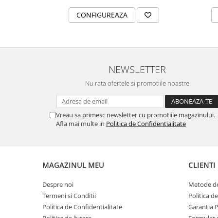
MORRIS&AMP;CO
CONFIGUREAZA
KINGSLEY
SERENDIPITY GOLD
SERENDIPITY PLATINUM
CHELSEA
NEWSLETTER
MEDICEA
CELESTIAL
Nu rata ofertele si promotiile noastre
PATCHWORK WILLOW
BLUE LILY
Vreau sa primesc newsletter cu promotiile magazinului.
HIBISCUS
Afla mai multe in
Politica de Confidentialitate
SWAN
FLORENTINE TURQUOISE
ANTHEMION GREY
MAGAZINUL MEU
CLIENTI
ORCHARD
CREATURES OF CURIOSITY
Despre noi
Metode de
Termeni si Conditii
Politica d
JARDIN
Politica de Confidentialitate
Garantia 
RENAISSANCE RED
Politica de livrare
Formular 