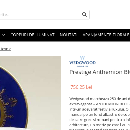
CORPURI DE ILUMINAT
NOUTATI
ARANJAMENTE FLORALE
 Iconic
Prestige Anthemion Blu
756,25 Lei
Wedgwood marcheaza 250 de ani de e
extravaganta – ANTHEMION BLUE - 
intr-un adevarat festiv al luxului. 
manual pe un fond albastru de cobal
de catre greci si romani pentru a in
arhitectura, un motiv pe care l-au 