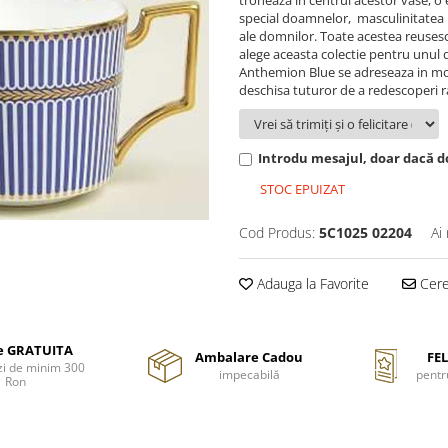
troneaza in centrul acestor vase, 
special doamnelor, masculinitatea nu
ale domnilor. Toate acestea reusesc 
alege aceasta colectie pentru unul 
Anthemion Blue se adreseaza in mod d
deschisa tuturor de a redescoperi r
Introdu mesajul, doar dacă do
STOC EPUIZAT
Cod Produs:
5C1025 02204
Ai
Adauga la Favorite
Cere 
re GRATUITA
Ambalare Cadou
FEL
i de minim 300
impecabilă
pentr
Ron