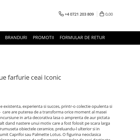
+4 0721 203 809
0,00
BRANDURI
PROMOTII
FORMULAR DE RETUR
e farfurie ceai Iconic
xistenta, experienta si succes, printr-o colectie opulenta si
care are puterea de a transforma orice moment al masei
O incursiune in arta decorativa lasa o amprenta de aur pictata
t dand nastere unui motiv care a fost folosit pe scara larga
frumuseta obiectele ceramice, preluandu-l ulterior si in
numit Caprifoi sau Palmette Lotus. O figurina neoclasica