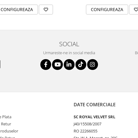
CONFIGUREAZA
CONFIGUREAZA
SOCIAL
Urmareste-ne in social media
B
DATE COMERCIALE
 Plata
SC ROYAL VELVET SRL
e Retur
J40/15508/2007
Produselor
RO 22266055
de Retur
Str. W.A. Mozart, nr. 20C