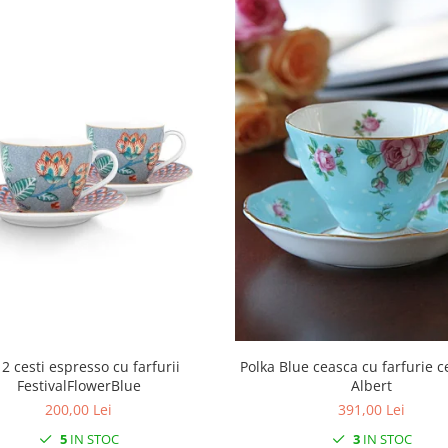
 2 cesti espresso cu farfurii
Polka Blue ceasca cu farfurie c
FestivalFlowerBlue
Albert
200,00 Lei
391,00 Lei
5
IN STOC
3
IN STOC