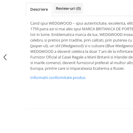
FRAPIERE
GEORGIA
LUCREZIA
VESTA
Review-uri
(0)
Descriere
PAHARE SI ACCESORII
SAMOA
ELISA
CORPORATE
SET PENTRU BĂUTURI
PIVOINE
TONDO DONI
FLOWER
Cand spui WEDGWOOD – spui autenticitate, excelenta, eliti
TĂVI SI ACCESORII
ESMERALDA BLANC, GOLD,
ORPHOS
TABLE
1759 pana azi si mai ales spui MARCA BRITANICA DE POR
PLATINUM
ACCESORII PENTRU FEMEI
CILI
BABY COLLECTION
tot in lume. Emblematica marca de lux, WEDGWOOD inseam
CHARDONS GOLD, PLATINUM
celebru si pretios prin traditie, prin calitati, prin puterea 
SFEȘNICE
GIULIA
ROSE
(Jasper-ul), un stil (Wedgwood) si o culoare (Blue Wedgwood
HEMISPHERE
RAME SI ALBUME FOTO
NETTARE DI VINO
LOVE KNOTS SILVER
WEDGWOOD a devenit celebra la doar 7 ani de la infiintare a
KHAZARD OR &AMP; PLATINE
CARAFE
NOTTE DI STELLE
WITH LOVE SILVER
Furnizor Oficial al Casei Regale a Marii Britanii si Irlandei 
JASPER CONRAN PLATINUM
si marile comenzi, devenit furnizorul preferat al multor alto
FRUCTIERE ARGINTATE
PLINIO
WITH LOVE BLACK
Europa, printre care si Imparateasa Ecaterina a Rusiei.
CHINOISERIE GREEN
ACCESORII PENTRU BĂRBAȚI
YOUNG
WITH LOVE WHITE
100 YEARS
Informatii conformitate produs
ACCESORII PENTRU BIROU
VIP
INFINITY
BLANC SUR BLANC
BOLURI DECO
PIUME
WISH
GROSGRAIN
AROME DE INTERIOR
AURIS
LOVE KNOTS GOLD
LACE GOLD
TEXTILE
BOTANIC GARDEN
WITH LOVE NOUVEAU
LACE PLATINUM
BIJUTERII
STELLA
WITH LOVE GOLD
EQUESTRIA
ARANJAMENTE FLORALE
POLKA BLUE
PERNE
CHEEKY PINK