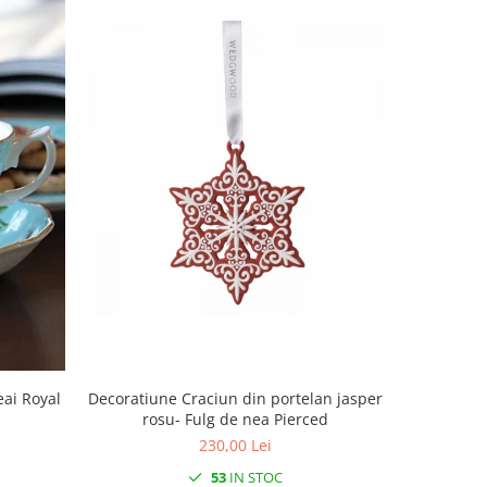
Decoratiune Craciun din portelan jasper
Decoratiun
eai Royal
rosu- Fulg de nea Pierced
rosu
230,00 Lei
53
IN STOC