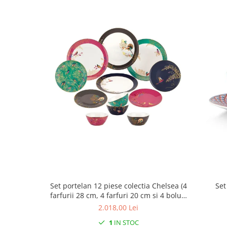
Cote Noire
ARRIS
CELESTIAL PLATINUM
CORNUCOPIA
INTAGLIO
JASPER CONRAN GOLD
RENAISSANCE GOLD
ANTHEMION BLUE
BUTTERFLY BLOOM
OLD COUNTRY ROSES
PASHMINA
SIGNET PLATINUM
CELESTIAL GOLD
NATURE
CHINOISERIE WHITE
Set portelan 12 piese colectia Chelsea (4
Set
JASPER CONRAN WHITE
farfurii 28 cm, 4 farfuri 20 cm si 4 boluri
supa 15 cm)
2.018,00 Lei
GILDED MUSE
WONDERLUST
1
IN STOC