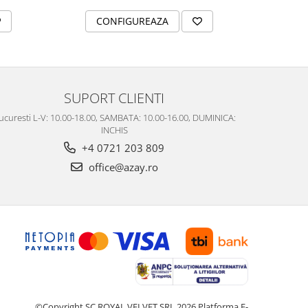
CONFIGUREAZA
C
SUPORT CLIENTI
ucuresti L-V: 10.00-18.00, SAMBATA: 10.00-16.00, DUMINICA:
INCHIS
+4 0721 203 809
office@azay.ro
©Copyright SC ROYAL VELVET SRL 2026
Platforma E-