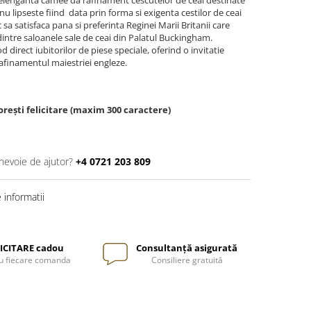
o elenganta camee da rafinament cescutelor de ceai destinate
 lipseste fiind data prin forma si exigenta cestilor de ceai
sa satisfaca pana si preferinta Reginei Marii Britanii care
dintre saloanele sale de ceai din Palatul Buckingham.
irect iubitorilor de piese speciale, oferind o invitatie
afinamentul maiestriei engleze.
rești felicitare (maxim 300 caractere)
 nevoie de ajutor?
+4 0721 203 809
informatii
ICITARE cadou
Consultanță asigurată
u fiecare comanda
Consiliere gratuită