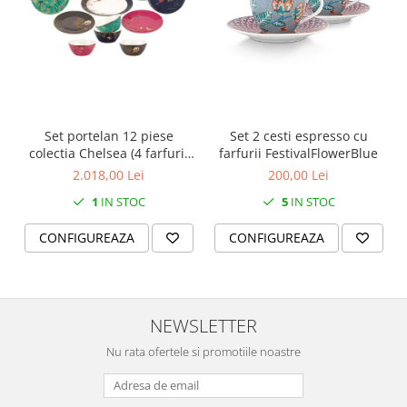
SERENDIPITY WHITE
FLOWER FESTIVAL BLUE
FLOWER FESTIVAL RED
LOVE BIRDS
CHIQUE VERDE
CHIQUE ROZ
Set portelan 12 piese
Set 2 cesti espresso cu
CHIQUE STRIPES VERDE
colectia Chelsea (4 farfurii
farfurii FestivalFlowerBlue
28 cm, 4 farfuri 20 cm si 4
Renaissance Grey
2.018,00 Lei
200,00 Lei
boluri supa 15 cm)
Royal White
1
IN STOC
5
IN STOC
CHIQUE STRIPES GALBEN
CONFIGUREAZA
CONFIGUREAZA
CHIQUE GALBEN
NEWSLETTER
Nu rata ofertele si promotiile noastre