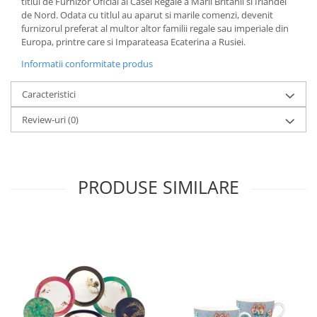
titlul de Furnizor Oficial al Casei Regale a Marii Britanii si Irlandei
MORRIS&AMP;CO
de Nord. Odata cu titlul au aparut si marile comenzi, devenit
KINGSLEY
furnizorul preferat al multor altor familii regale sau imperiale din
Europa, printre care si Imparateasa Ecaterina a Rusiei.
SERENDIPITY GOLD
Informatii conformitate produs
SERENDIPITY PLATINUM
CHELSEA
Caracteristici
MEDICEA
Review-uri
(0)
CELESTIAL
PATCHWORK WILLOW
BLUE LILY
HIBISCUS
PRODUSE SIMILARE
SWAN
FLORENTINE TURQUOISE
ANTHEMION GREY
ORCHARD
CREATURES OF CURIOSITY
JARDIN
RENAISSANCE RED