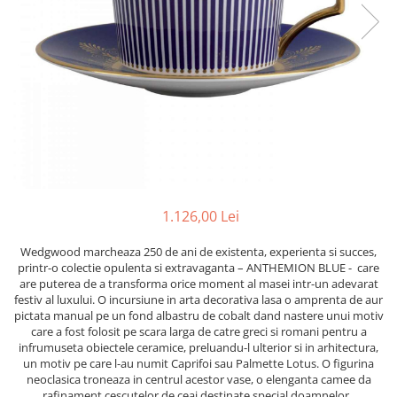
PRET
TAVITE
ACCESORII DECO
RAME FOTO
ACCESORII DECORATIVE
BOXE
SETURI PENTRU CAVIAR
SUB 500
SETURI DE CAFEA
CORPURI DE ILUMINAT
PAHARE SI CANI
SUB 200
BRANDURI
TROFEE
ACCESORII BIROU
SUB 1000
BRANDURI
SUPORTURI PENTRU PRAJITURI
SUB 2000
ROYAL ALBERT
CASETE DE BIJUTERII
SUB 3000
AZAY CASA
WATERFORD
BRANDURI
SUB 5000
JL COQUET
VALENTI
PESTE 5000
JASPER CONRAN
MARIO CIONI
VALENTI
SUB 4000
VERA WANG
ROYAL DOULTON
ARGENESI
PRODUSE
PORTMEIRION
SALVIATI
ARTHUR PRICE OF ENGLAND
1.126,00 Lei
VILLA ALTACHIARA
ROYAL ALBERT
CHINELLI
CĂNI
Wedgwood marcheaza 250 de ani de existenta, experienta si succes,
PIP STUDIO
PORTMEIRION
AZAY CASA
ACCESORII PENTRU MASĂ
printr-o colectie opulenta si extravaganta – ANTHEMION BLUE - care
COLECȚII
AZAY CASA
VERA WANG
are puterea de a transforma orice moment al masei intr-un adevarat
SET CEAI &AMP; DESERT
festiv al luxului. O incursiune in arta decorativa lasa o amprenta de aur
CHINELLI
WEDGWOOD
CEASURI DE INTERIOR
MIRANDA KERR
pictata manual pe un fond albastru de cobalt dand nastere unui motiv
COLECTII
ROYAL DOULTON
care a fost folosit pe scara larga de catre greci si romani pentru a
OBIECTE DECORATIVE
NEW COUNTRY ROSES PINK
infrumuseta obiectele ceramice, preluandu-l ulterior si in arhitectura,
COLECTII
VAZE DECORATIVE
ROSECONFETTI
BOURGOGNE
un motiv pe care l-au numit Caprifoi sau Palmette Lotus. O figurina
PRODUSE PENTRU CURĂŢAT
POLKA ROSE
LUXE
GOCCIA
neoclasica troneaza in centrul acestor vase, o elenganta camee da
rafinament cescutelor de ceai destinate special doamnelor,