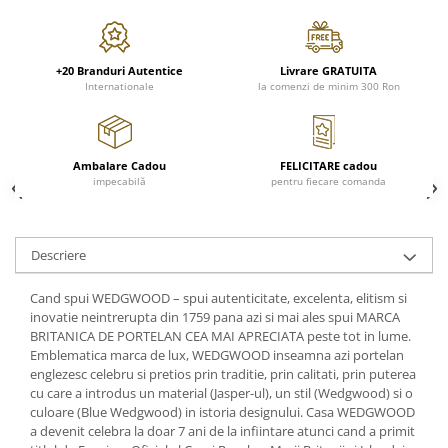
Cote Noire
ARRIS
CELESTIAL PLATINUM
CORNUCOPIA
+20 Branduri Autentice
Livrare GRATUITA
Internationale
la comenzi de minim 300 Ron
INTAGLIO
JASPER CONRAN GOLD
RENAISSANCE GOLD
Ambalare Cadou
FELICITARE cadou
ANTHEMION BLUE
impecabilă
pentru fiecare comanda
BUTTERFLY BLOOM
OLD COUNTRY ROSES
PASHMINA
Descriere
SIGNET PLATINUM
Cand spui WEDGWOOD – spui autenticitate, excelenta, elitism si
CELESTIAL GOLD
inovatie neintrerupta din 1759 pana azi si mai ales spui MARCA
NATURE
BRITANICA DE PORTELAN CEA MAI APRECIATA peste tot in lume.
Emblematica marca de lux, WEDGWOOD inseamna azi portelan
CHINOISERIE WHITE
englezesc celebru si pretios prin traditie, prin calitati, prin puterea
JASPER CONRAN WHITE
cu care a introdus un material (Jasper-ul), un stil (Wedgwood) si o
GILDED MUSE
culoare (Blue Wedgwood) in istoria designului. Casa WEDGWOOD
a devenit celebra la doar 7 ani de la infiintare atunci cand a primit
WONDERLUST