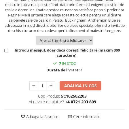
FRAPIERE
GEORGIA
LUCREZIA
VESTA
masculinitatea nu lipseste fiind data prin forma si exigenta cestilor de
PAHARE SI ACCESORII
SAMOA
ELISA
CORPORATE
ceai ale domnilor. Toate acestea reusesc sa satisfaca pana si preferinta
Reginei Marii Britanii care alege aceasta colectie pentru unul dintre
SET PENTRU BĂUTURI
PIVOINE
TONDO DONI
FLOWER
saloanele sale de ceai din Palatul Buckingham. Anthemion Blue se
TĂVI SI ACCESORII
ESMERALDA BLANC, GOLD,
ORPHOS
TABLE
adreseaza in mod direct iubitorilor de piese speciale, oferind o invitatie
PLATINUM
deschisa tuturor de a redescoperi rafinamentul maiestriei engleze.
ACCESORII PENTRU FEMEI
CILI
BABY COLLECTION
CHARDONS GOLD, PLATINUM
SFEȘNICE
GIULIA
ROSE
HEMISPHERE
RAME SI ALBUME FOTO
NETTARE DI VINO
LOVE KNOTS SILVER
Introdu mesajul, doar dacă dorești felicitare (maxim 300
KHAZARD OR &AMP; PLATINE
CARAFE
NOTTE DI STELLE
WITH LOVE SILVER
caractere)
JASPER CONRAN PLATINUM
FRUCTIERE ARGINTATE
PLINIO
WITH LOVE BLACK
7
IN STOC
CHINOISERIE GREEN
ACCESORII PENTRU BĂRBAȚI
YOUNG
WITH LOVE WHITE
Durata de livrare:
1
100 YEARS
ACCESORII PENTRU BIROU
VIP
INFINITY
BLANC SUR BLANC
BOLURI DECO
PIUME
WISH
ADAUGA IN COS
GROSGRAIN
AROME DE INTERIOR
AURIS
LOVE KNOTS GOLD
Cod Produs:
5C102502203
LACE GOLD
TEXTILE
BOTANIC GARDEN
WITH LOVE NOUVEAU
Ai nevoie de ajutor?
+4 0721 203 809
LACE PLATINUM
BIJUTERII
STELLA
WITH LOVE GOLD
EQUESTRIA
ARANJAMENTE FLORALE
Adauga la Favorite
Cere informatii
POLKA BLUE
PERNE
CHEEKY PINK