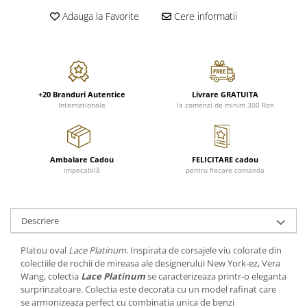
FRAPIERE
GEORGIA
LUCREZIA
VESTA
Adauga la Favorite
Cere informatii
PAHARE SI ACCESORII
SAMOA
ELISA
CORPORATE
SET PENTRU BĂUTURI
PIVOINE
TONDO DONI
FLOWER
TĂVI SI ACCESORII
ESMERALDA BLANC, GOLD,
ORPHOS
TABLE
PLATINUM
ACCESORII PENTRU FEMEI
CILI
BABY COLLECTION
CHARDONS GOLD, PLATINUM
SFEȘNICE
GIULIA
ROSE
+20 Branduri Autentice
Livrare GRATUITA
Internationale
la comenzi de minim 300 Ron
HEMISPHERE
RAME SI ALBUME FOTO
NETTARE DI VINO
LOVE KNOTS SILVER
KHAZARD OR &AMP; PLATINE
CARAFE
NOTTE DI STELLE
WITH LOVE SILVER
JASPER CONRAN PLATINUM
FRUCTIERE ARGINTATE
PLINIO
WITH LOVE BLACK
CHINOISERIE GREEN
Ambalare Cadou
FELICITARE cadou
ACCESORII PENTRU BĂRBAȚI
YOUNG
WITH LOVE WHITE
impecabilă
pentru fiecare comanda
100 YEARS
ACCESORII PENTRU BIROU
VIP
INFINITY
BLANC SUR BLANC
BOLURI DECO
PIUME
WISH
GROSGRAIN
AROME DE INTERIOR
AURIS
LOVE KNOTS GOLD
Descriere
LACE GOLD
TEXTILE
BOTANIC GARDEN
WITH LOVE NOUVEAU
LACE PLATINUM
Platou oval
Lace Platinum
. Inspirata de corsajele viu colorate din
BIJUTERII
STELLA
WITH LOVE GOLD
colectiile de rochii de mireasa ale designerului New York-ez, Vera
EQUESTRIA
ARANJAMENTE FLORALE
Wang, colectia
Lace Platinum
se caracterizeaza printr-o eleganta
POLKA BLUE
PERNE
surprinzatoare. Colectia este decorata cu un model rafinat care
se armonizeaza perfect cu combinatia unica de benzi
CHEEKY PINK