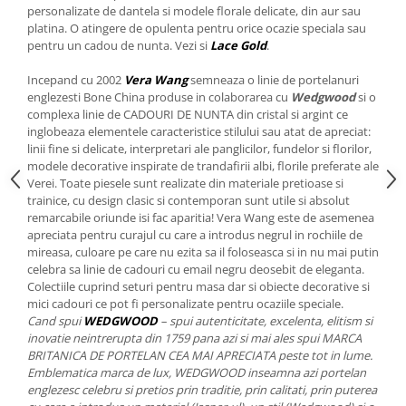
Cote Noire
personalizate de dantela si modele florale delicate, din aur sau
ARRIS
platina. O atingere de opulenta pentru orice ocazie speciala sau
CELESTIAL PLATINUM
pentru un cadou de nunta. Vezi si
Lace Gold
.
CORNUCOPIA
Incepand cu 2002
Vera Wang
semneaza o linie de portelanuri
INTAGLIO
englezesti Bone China produse in colaborarea cu
Wedgwood
si o
JASPER CONRAN GOLD
complexa linie de CADOURI DE NUNTA din cristal si argint ce
inglobeaza elementele caracteristice stilului sau atat de apreciat:
RENAISSANCE GOLD
linii fine si delicate, interpretari ale panglicilor, fundelor si florilor,
ANTHEMION BLUE
modele decorative inspirate de trandafirii albi, florile preferate ale
BUTTERFLY BLOOM
Verei. Toate piesele sunt realizate din materiale pretioase si
trainice, cu design clasic si contemporan sunt utile si absolut
OLD COUNTRY ROSES
remarcabile oriunde isi fac aparitia! Vera Wang este de asemenea
PASHMINA
apreciata pentru curajul cu care a introdus negrul in rochiile de
mireasa, culoare pe care nu ezita sa il foloseasca si in nu mai putin
SIGNET PLATINUM
celebra sa linie de cadouri cu email negru deosebit de eleganta.
CELESTIAL GOLD
Colectiile cuprind seturi pentru masa dar si obiecte decorative si
NATURE
mici cadouri ce pot fi personalizate pentru ocaziile speciale.
Cand spui
WEDGWOOD
– spui autenticitate, excelenta, elitism si
CHINOISERIE WHITE
inovatie neintrerupta din 1759 pana azi si mai ales spui MARCA
JASPER CONRAN WHITE
BRITANICA DE PORTELAN CEA MAI APRECIATA peste tot in lume.
GILDED MUSE
Emblematica marca de lux, WEDGWOOD inseamna azi portelan
englezesc celebru si pretios prin traditie, prin calitati, prin puterea
WONDERLUST