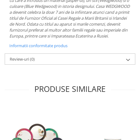
cu care a introdus un material (Jasper-ul), un stil (Wedgwood) si o
MORRIS&AMP;CO
culoare (Blue Wedgwood) in istoria designului. Casa WEDGWOOD
a devenit celebra la doar 7 ani de la infiintare atunci cand a primit
KINGSLEY
titlul de Furnizor Oficial al Casei Regale a Marii Britanii si Irlandei
SERENDIPITY GOLD
de Nord. Odata cu titlul au aparut si marile comenzi, devenit
SERENDIPITY PLATINUM
furnizorul preferat al multor altor familii regale sau imperiale din
Europa, printre care si Imparateasa Ecaterina a Rusiei.
CHELSEA
MEDICEA
Informatii conformitate produs
CELESTIAL
Review-uri
(0)
PATCHWORK WILLOW
BLUE LILY
HIBISCUS
SWAN
PRODUSE SIMILARE
FLORENTINE TURQUOISE
ANTHEMION GREY
ORCHARD
CREATURES OF CURIOSITY
JARDIN
RENAISSANCE RED