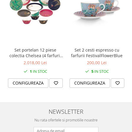
SERENDIPITY WHITE
FLOWER FESTIVAL BLUE
FLOWER FESTIVAL RED
LOVE BIRDS
CHIQUE VERDE
CHIQUE ROZ
CHIQUE STRIPES VERDE
Set portelan 12 piese
Set 2 cesti espresso cu
colectia Chelsea (4 farfurii
farfurii FestivalFlowerBlue
Renaissance Grey
28 cm, 4 farfuri 20 cm si 4
2.018,00 Lei
200,00 Lei
Royal White
boluri supa 15 cm)
CHIQUE STRIPES GALBEN
1
IN STOC
5
IN STOC
CHIQUE GALBEN
CONFIGUREAZA
CONFIGUREAZA
NEWSLETTER
Nu rata ofertele si promotiile noastre