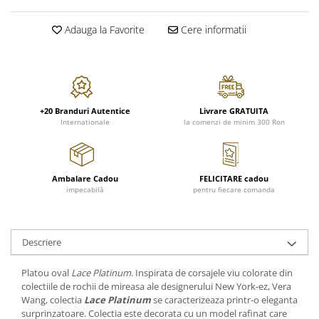
FRAPIERE
GEORGIA
LUCREZIA
VESTA
PAHARE SI ACCESORII
SAMOA
ELISA
CORPORATE
Adauga la Favorite
Cere informatii
SET PENTRU BĂUTURI
PIVOINE
TONDO DONI
FLOWER
TĂVI SI ACCESORII
ESMERALDA BLANC, GOLD,
ORPHOS
TABLE
PLATINUM
ACCESORII PENTRU FEMEI
CILI
BABY COLLECTION
CHARDONS GOLD, PLATINUM
SFEȘNICE
GIULIA
ROSE
HEMISPHERE
+20 Branduri Autentice
Livrare GRATUITA
RAME SI ALBUME FOTO
NETTARE DI VINO
LOVE KNOTS SILVER
Internationale
la comenzi de minim 300 Ron
KHAZARD OR &AMP; PLATINE
CARAFE
NOTTE DI STELLE
WITH LOVE SILVER
JASPER CONRAN PLATINUM
FRUCTIERE ARGINTATE
PLINIO
WITH LOVE BLACK
CHINOISERIE GREEN
ACCESORII PENTRU BĂRBAȚI
YOUNG
WITH LOVE WHITE
Ambalare Cadou
FELICITARE cadou
100 YEARS
ACCESORII PENTRU BIROU
VIP
INFINITY
impecabilă
pentru fiecare comanda
BLANC SUR BLANC
BOLURI DECO
PIUME
WISH
GROSGRAIN
AROME DE INTERIOR
AURIS
LOVE KNOTS GOLD
LACE GOLD
Descriere
TEXTILE
BOTANIC GARDEN
WITH LOVE NOUVEAU
LACE PLATINUM
BIJUTERII
STELLA
WITH LOVE GOLD
Platou oval
Lace Platinum
. Inspirata de corsajele viu colorate din
EQUESTRIA
ARANJAMENTE FLORALE
colectiile de rochii de mireasa ale designerului New York-ez, Vera
POLKA BLUE
Wang, colectia
Lace Platinum
se caracterizeaza printr-o eleganta
PERNE
surprinzatoare. Colectia este decorata cu un model rafinat care
CHEEKY PINK