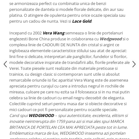
Cote Noire
se armonizeaza perfect cu combinatia unica de benzi
ARRIS
personalizate de dantela si modele florale delicate, din aur sau
CELESTIAL PLATINUM
platina. O atingere de opulenta pentru orice ocazie speciala sau
pentru un cadou de nunta. Vezi si
Lace Gold
.
CORNUCOPIA
INTAGLIO
Incepand cu 2002
Vera Wang
semneaza o linie de portelanuri
JASPER CONRAN GOLD
englezesti Bone China produse in colaborarea cu
Wedgwood
si o
complexa linie de CADOURI DE NUNTA din cristal si argint ce
RENAISSANCE GOLD
inglobeaza elementele caracteristice stilului sau atat de apreciat:
ANTHEMION BLUE
linii fine si delicate, interpretari ale panglicilor, fundelor si florilor,
modele decorative inspirate de trandafirii albi, florile preferate ale
BUTTERFLY BLOOM
Verei. Toate piesele sunt realizate din materiale pretioase si
OLD COUNTRY ROSES
trainice, cu design clasic si contemporan sunt utile si absolut
PASHMINA
remarcabile oriunde isi fac aparitia! Vera Wang este de asemenea
apreciata pentru curajul cu care a introdus negrul in rochiile de
SIGNET PLATINUM
mireasa, culoare pe care nu ezita sa il foloseasca si in nu mai putin
CELESTIAL GOLD
celebra sa linie de cadouri cu email negru deosebit de eleganta.
NATURE
Colectiile cuprind seturi pentru masa dar si obiecte decorative si
mici cadouri ce pot fi personalizate pentru ocaziile speciale.
CHINOISERIE WHITE
Cand spui
WEDGWOOD
– spui autenticitate, excelenta, elitism si
JASPER CONRAN WHITE
inovatie neintrerupta din 1759 pana azi si mai ales spui MARCA
GILDED MUSE
BRITANICA DE PORTELAN CEA MAI APRECIATA peste tot in lume.
Emblematica marca de lux, WEDGWOOD inseamna azi portelan
WONDERLUST