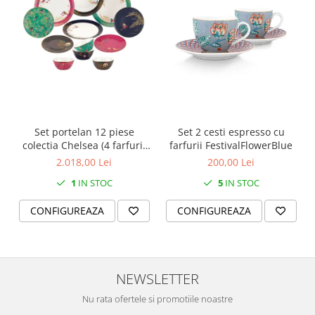
SERENDIPITY WHITE
FLOWER FESTIVAL BLUE
FLOWER FESTIVAL RED
LOVE BIRDS
CHIQUE VERDE
CHIQUE ROZ
CHIQUE STRIPES VERDE
Set portelan 12 piese
Set 2 cesti espresso cu
Renaissance Grey
colectia Chelsea (4 farfurii
farfurii FestivalFlowerBlue
Royal White
28 cm, 4 farfuri 20 cm si 4
2.018,00 Lei
200,00 Lei
CHIQUE STRIPES GALBEN
boluri supa 15 cm)
1
IN STOC
5
IN STOC
CHIQUE GALBEN
CONFIGUREAZA
CONFIGUREAZA
NEWSLETTER
Nu rata ofertele si promotiile noastre