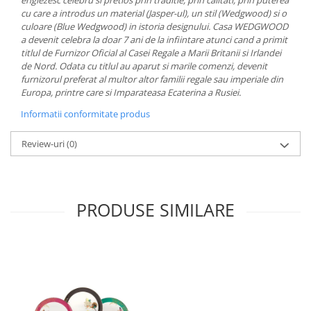
englezesc celebru si pretios prin traditie, prin calitati, prin puterea
MORRIS&AMP;CO
cu care a introdus un material (Jasper-ul), un stil (Wedgwood) si o
culoare (Blue Wedgwood) in istoria designului. Casa WEDGWOOD
KINGSLEY
a devenit celebra la doar 7 ani de la infiintare atunci cand a primit
SERENDIPITY GOLD
titlul de Furnizor Oficial al Casei Regale a Marii Britanii si Irlandei
SERENDIPITY PLATINUM
de Nord. Odata cu titlul au aparut si marile comenzi, devenit
furnizorul preferat al multor altor familii regale sau imperiale din
CHELSEA
Europa, printre care si Imparateasa Ecaterina a Rusiei.
MEDICEA
Informatii conformitate produs
CELESTIAL
PATCHWORK WILLOW
Review-uri
(0)
BLUE LILY
HIBISCUS
SWAN
PRODUSE SIMILARE
FLORENTINE TURQUOISE
ANTHEMION GREY
ORCHARD
CREATURES OF CURIOSITY
JARDIN
RENAISSANCE RED