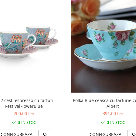
 2 cesti espresso cu farfurii
Polka Blue ceasca cu farfurie c
FestivalFlowerBlue
Albert
200,00 Lei
391,00 Lei
5
IN STOC
3
IN STOC
CONFIGUREAZA
CONFIGUREAZA