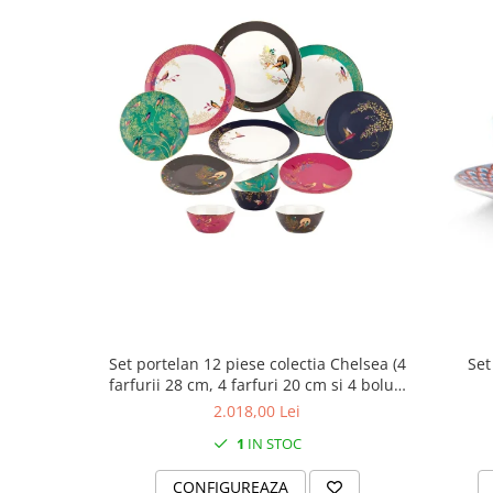
Cote Noire
ARRIS
CELESTIAL PLATINUM
CORNUCOPIA
INTAGLIO
JASPER CONRAN GOLD
RENAISSANCE GOLD
ANTHEMION BLUE
BUTTERFLY BLOOM
OLD COUNTRY ROSES
PASHMINA
SIGNET PLATINUM
CELESTIAL GOLD
Set portelan 12 piese colectia Chelsea (4
Set
NATURE
farfurii 28 cm, 4 farfuri 20 cm si 4 boluri
CHINOISERIE WHITE
supa 15 cm)
2.018,00 Lei
JASPER CONRAN WHITE
1
IN STOC
GILDED MUSE
WONDERLUST
CONFIGUREAZA