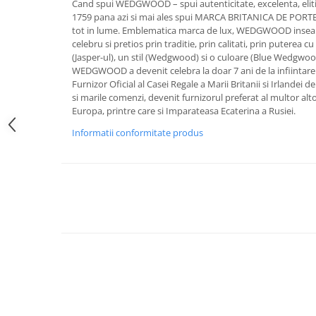
Cand spui WEDGWOOD – spui autenticitate, excelenta, eliti
FRAPIERE
GEORGIA
LUCREZIA
VESTA
1759 pana azi si mai ales spui MARCA BRITANICA DE POR
PAHARE SI ACCESORII
SAMOA
ELISA
CORPORATE
tot in lume. Emblematica marca de lux, WEDGWOOD inseam
SET PENTRU BĂUTURI
PIVOINE
TONDO DONI
FLOWER
celebru si pretios prin traditie, prin calitati, prin puterea 
(Jasper-ul), un stil (Wedgwood) si o culoare (Blue Wedgwood
TĂVI SI ACCESORII
ESMERALDA BLANC, GOLD,
ORPHOS
TABLE
WEDGWOOD a devenit celebra la doar 7 ani de la infiintare a
PLATINUM
ACCESORII PENTRU FEMEI
CILI
BABY COLLECTION
Furnizor Oficial al Casei Regale a Marii Britanii si Irlandei 
CHARDONS GOLD, PLATINUM
SFEȘNICE
GIULIA
ROSE
si marile comenzi, devenit furnizorul preferat al multor alto
HEMISPHERE
Europa, printre care si Imparateasa Ecaterina a Rusiei.
RAME SI ALBUME FOTO
NETTARE DI VINO
LOVE KNOTS SILVER
KHAZARD OR &AMP; PLATINE
CARAFE
NOTTE DI STELLE
WITH LOVE SILVER
Informatii conformitate produs
JASPER CONRAN PLATINUM
FRUCTIERE ARGINTATE
PLINIO
WITH LOVE BLACK
CHINOISERIE GREEN
ACCESORII PENTRU BĂRBAȚI
YOUNG
WITH LOVE WHITE
100 YEARS
ACCESORII PENTRU BIROU
VIP
INFINITY
BLANC SUR BLANC
BOLURI DECO
PIUME
WISH
GROSGRAIN
AROME DE INTERIOR
AURIS
LOVE KNOTS GOLD
LACE GOLD
TEXTILE
BOTANIC GARDEN
WITH LOVE NOUVEAU
LACE PLATINUM
BIJUTERII
STELLA
WITH LOVE GOLD
EQUESTRIA
ARANJAMENTE FLORALE
POLKA BLUE
PERNE
CHEEKY PINK