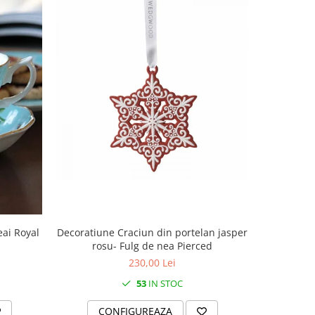
Decoratiune Craciun din portelan jasper
Decoratiun
eai Royal
rosu- Fulg de nea Pierced
rosu
230,00 Lei
53
IN STOC
CONFIGUREAZA
C