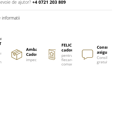
nevoie de ajutor?
+4 0721 203 809
informatii
are
TUITA
FELICITARE
Consultanță
Ambalare
cadou
asigurată
nzi
Cadou
pentru
Consiliere
impecabilă
fiecare
m
gratuită
comanda