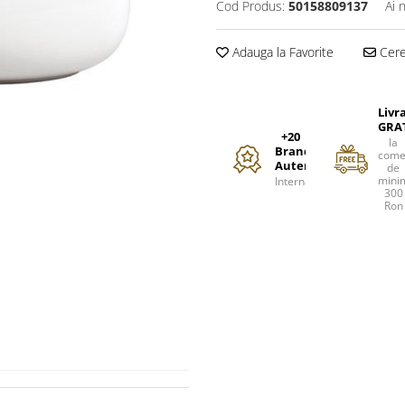
Cod Produs:
50158809137
Ai 
Adauga la Favorite
Cere 
Livr
GRA
+20
la
Branduri
come
Autentice
de
mini
Internationale
300
Ron