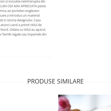
sm si inovatie neintrerupta din
TELAN CEA MAI APRECIATA peste
na azi portelan englezesc
cu care a introdus un material
) in istoria designului. Casa
tunci cand a primit titlul de
de Nord. Odata cu titlul au aparut
r familii regale sau imperiale din
PRODUSE SIMILARE