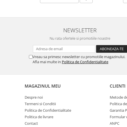
MORRIS&AMP;CO
KINGSLEY
SERENDIPITY GOLD
SERENDIPITY PLATINUM
NEWSLETTER
CHELSEA
Nu rata ofertele si promotiile noastre
MEDICEA
CELESTIAL
PATCHWORK WILLOW
Vreau sa primesc newsletter cu promotiile magazinului.
Afla mai multe in
Politica de Confidentialitate
BLUE LILY
HIBISCUS
SWAN
FLORENTINE TURQUOISE
MAGAZINUL MEU
CLIENTI
ANTHEMION GREY
Despre noi
Metode de
ORCHARD
Termeni si Conditii
Politica d
CREATURES OF CURIOSITY
Politica de Confidentialitate
Garantia 
JARDIN
Politica de livrare
Formular 
RENAISSANCE RED
Contact
ANPC