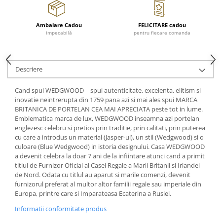
Cote Noire
ARRIS
CELESTIAL PLATINUM
Ambalare Cadou
FELICITARE cadou
impecabilă
pentru fiecare comanda
CORNUCOPIA
INTAGLIO
JASPER CONRAN GOLD
Descriere
RENAISSANCE GOLD
ANTHEMION BLUE
Cand spui WEDGWOOD – spui autenticitate, excelenta, elitism si
BUTTERFLY BLOOM
inovatie neintrerupta din 1759 pana azi si mai ales spui MARCA
BRITANICA DE PORTELAN CEA MAI APRECIATA peste tot in lume.
OLD COUNTRY ROSES
Emblematica marca de lux, WEDGWOOD inseamna azi portelan
PASHMINA
englezesc celebru si pretios prin traditie, prin calitati, prin puterea
cu care a introdus un material (Jasper-ul), un stil (Wedgwood) si o
SIGNET PLATINUM
culoare (Blue Wedgwood) in istoria designului. Casa WEDGWOOD
CELESTIAL GOLD
a devenit celebra la doar 7 ani de la infiintare atunci cand a primit
NATURE
titlul de Furnizor Oficial al Casei Regale a Marii Britanii si Irlandei
de Nord. Odata cu titlul au aparut si marile comenzi, devenit
CHINOISERIE WHITE
furnizorul preferat al multor altor familii regale sau imperiale din
JASPER CONRAN WHITE
Europa, printre care si Imparateasa Ecaterina a Rusiei.
GILDED MUSE
Informatii conformitate produs
WONDERLUST