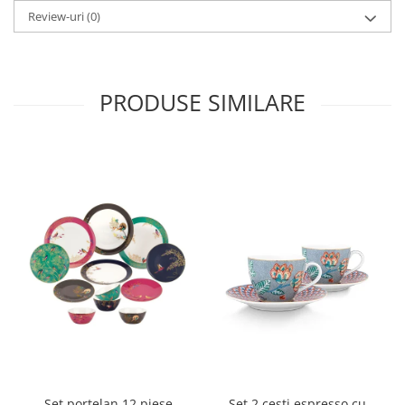
MORRIS&AMP;CO
Review-uri
(0)
KINGSLEY
SERENDIPITY GOLD
SERENDIPITY PLATINUM
PRODUSE SIMILARE
CHELSEA
MEDICEA
CELESTIAL
PATCHWORK WILLOW
BLUE LILY
HIBISCUS
SWAN
FLORENTINE TURQUOISE
ANTHEMION GREY
ORCHARD
CREATURES OF CURIOSITY
JARDIN
RENAISSANCE RED
Set portelan 12 piese
Set 2 cesti espresso cu