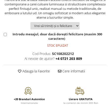
FRAPIERE
GEORGIA
LUCREZIA
VESTA
contemporane a carei culoare luminoasa si stralucitoare completeaza
PAHARE SI ACCESORII
SAMOA
ELISA
CORPORATE
perfect finisajul unic, realizat manual cu metode traditionale, de
embosare a lutului ud. Un omagiu sofisticat si modern adus elegantei
SET PENTRU BĂUTURI
PIVOINE
TONDO DONI
FLOWER
eterne a lucrurilor simple.
TĂVI SI ACCESORII
ESMERALDA BLANC, GOLD,
ORPHOS
TABLE
PLATINUM
ACCESORII PENTRU FEMEI
CILI
BABY COLLECTION
CHARDONS GOLD, PLATINUM
SFEȘNICE
GIULIA
ROSE
Introdu mesajul, doar dacă dorești felicitare (maxim 300
HEMISPHERE
caractere)
RAME SI ALBUME FOTO
NETTARE DI VINO
LOVE KNOTS SILVER
KHAZARD OR &AMP; PLATINE
STOC EPUIZAT
CARAFE
NOTTE DI STELLE
WITH LOVE SILVER
JASPER CONRAN PLATINUM
FRUCTIERE ARGINTATE
PLINIO
WITH LOVE BLACK
Cod Produs:
5C108202212
CHINOISERIE GREEN
Ai nevoie de ajutor?
+4 0721 203 809
ACCESORII PENTRU BĂRBAȚI
YOUNG
WITH LOVE WHITE
100 YEARS
ACCESORII PENTRU BIROU
VIP
INFINITY
BLANC SUR BLANC
Adauga la Favorite
Cere informatii
BOLURI DECO
PIUME
WISH
GROSGRAIN
AROME DE INTERIOR
AURIS
LOVE KNOTS GOLD
LACE GOLD
TEXTILE
BOTANIC GARDEN
WITH LOVE NOUVEAU
LACE PLATINUM
BIJUTERII
STELLA
WITH LOVE GOLD
EQUESTRIA
ARANJAMENTE FLORALE
+20 Branduri Autentice
Livrare GRATUITA
POLKA BLUE
Internationale
la comenzi de minim 300 Ron
PERNE
CHEEKY PINK