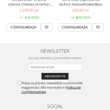
SERENDIPITY WHITE
colectia Chelsea (4 farfurii
farfurii FestivalFlowerBlue
FLOWER FESTIVAL BLUE
28 cm, 4 farfuri 20 cm si 4
2.018,00 Lei
200,00 Lei
boluri supa 15 cm)
FLOWER FESTIVAL RED
1
IN STOC
5
IN STOC
LOVE BIRDS
CONFIGUREAZA
CONFIGUREAZA
CHIQUE VERDE
CHIQUE ROZ
CHIQUE STRIPES VERDE
Renaissance Grey
NEWSLETTER
Royal White
Nu rata ofertele si promotiile noastre
CHIQUE STRIPES GALBEN
CHIQUE GALBEN
Vreau sa primesc newsletter cu promotiile
magazinului. Afla mai multe in
Politica de
Confidentialitate
SOCIAL