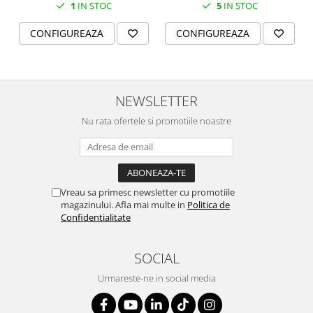
1
IN STOC
5
IN STOC
SERENDIPITY WHITE
FLOWER FESTIVAL BLUE
CONFIGUREAZA
CONFIGUREAZA
FLOWER FESTIVAL RED
LOVE BIRDS
CHIQUE VERDE
CHIQUE ROZ
NEWSLETTER
CHIQUE STRIPES VERDE
Nu rata ofertele si promotiile noastre
Renaissance Grey
Royal White
CHIQUE STRIPES GALBEN
CHIQUE GALBEN
Vreau sa primesc newsletter cu promotiile
magazinului. Afla mai multe in
Politica de
Confidentialitate
SOCIAL
Urmareste-ne in social media