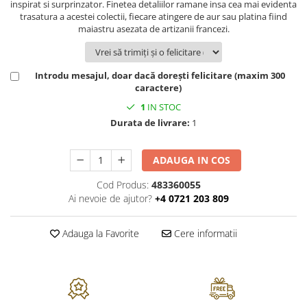
inspirat si surprinzator. Finetea detaliilor ramane insa cea mai evidenta
FRAPIERE
GEORGIA
LUCREZIA
VESTA
trasatura a acestei colectii, fiecare atingere de aur sau platina fiind
PAHARE SI ACCESORII
SAMOA
ELISA
CORPORATE
maiastru asezata de artizanii francezi.
SET PENTRU BĂUTURI
PIVOINE
TONDO DONI
FLOWER
TĂVI SI ACCESORII
ESMERALDA BLANC, GOLD,
ORPHOS
TABLE
PLATINUM
Introdu mesajul, doar dacă dorești felicitare (maxim 300
ACCESORII PENTRU FEMEI
CILI
BABY COLLECTION
caractere)
CHARDONS GOLD, PLATINUM
SFEȘNICE
GIULIA
ROSE
1
IN STOC
HEMISPHERE
RAME SI ALBUME FOTO
NETTARE DI VINO
LOVE KNOTS SILVER
Durata de livrare:
1
KHAZARD OR &AMP; PLATINE
CARAFE
NOTTE DI STELLE
WITH LOVE SILVER
JASPER CONRAN PLATINUM
FRUCTIERE ARGINTATE
PLINIO
WITH LOVE BLACK
ADAUGA IN COS
CHINOISERIE GREEN
ACCESORII PENTRU BĂRBAȚI
YOUNG
WITH LOVE WHITE
100 YEARS
ACCESORII PENTRU BIROU
VIP
INFINITY
Cod Produs:
483360055
BLANC SUR BLANC
Ai nevoie de ajutor?
+4 0721 203 809
BOLURI DECO
PIUME
WISH
GROSGRAIN
AROME DE INTERIOR
AURIS
LOVE KNOTS GOLD
LACE GOLD
Adauga la Favorite
Cere informatii
TEXTILE
BOTANIC GARDEN
WITH LOVE NOUVEAU
LACE PLATINUM
BIJUTERII
STELLA
WITH LOVE GOLD
EQUESTRIA
ARANJAMENTE FLORALE
POLKA BLUE
PERNE
CHEEKY PINK