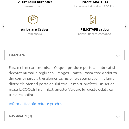
Cote Noire
+20 Branduri Autentice
Livrare GRATUITA
ARRIS
Internationale
la comenzi de minim 300 Ron
CELESTIAL PLATINUM
CORNUCOPIA
INTAGLIO
Ambalare Cadou
FELICITARE cadou
impecabilă
pentru fiecare comanda
JASPER CONRAN GOLD
RENAISSANCE GOLD
ANTHEMION BLUE
Descriere
BUTTERFLY BLOOM
OLD COUNTRY ROSES
Fara nici un compromis, JL Coquet produce portelan fabricat si
decorat numai in regiunea Limoges, Franta. Pasta este obtinuta
PASHMINA
din combinarea a trei elemente: nisip, feldspar si caolin, ultimul
SIGNET PLATINUM
dintre ele oferind portelanului stralucirea suprafetei. Un set de
CELESTIAL GOLD
masa JL COQUET nu imbatraneste. Valoare lui creste odata cu
trecerea anilor.
NATURE
CHINOISERIE WHITE
Informatii conformitate produs
JASPER CONRAN WHITE
Review-uri
(0)
GILDED MUSE
WONDERLUST