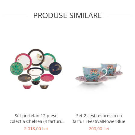
MORRIS&AMP;CO
KINGSLEY
PRODUSE SIMILARE
SERENDIPITY GOLD
SERENDIPITY PLATINUM
CHELSEA
MEDICEA
CELESTIAL
PATCHWORK WILLOW
BLUE LILY
HIBISCUS
SWAN
FLORENTINE TURQUOISE
ANTHEMION GREY
ORCHARD
CREATURES OF CURIOSITY
Set portelan 12 piese
Set 2 cesti espresso cu
colectia Chelsea (4 farfurii
farfurii FestivalFlowerBlue
JARDIN
28 cm, 4 farfuri 20 cm si 4
2.018,00 Lei
200,00 Lei
RENAISSANCE RED
boluri supa 15 cm)