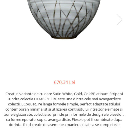
PRET
TAVITE
ACCESORII DECO
RAME FOTO
ACCESORII DECORATIVE
BOXE
SETURI PENTRU CAVIAR
SUB 500
SETURI DE CAFEA
CORPURI DE ILUMINAT
PAHARE SI CANI
SUB 200
BRANDURI
TROFEE
ACCESORII BIROU
SUB 1000
BRANDURI
SUPORTURI PENTRU PRAJITURI
SUB 2000
ROYAL ALBERT
CASETE DE BIJUTERII
SUB 3000
AZAY CASA
WATERFORD
BRANDURI
SUB 5000
JL COQUET
VALENTI
PESTE 5000
JASPER CONRAN
MARIO CIONI
VALENTI
SUB 4000
VERA WANG
ROYAL DOULTON
ARGENESI
PRODUSE
PORTMEIRION
SALVIATI
ARTHUR PRICE OF ENGLAND
VILLA ALTACHIARA
ROYAL ALBERT
CHINELLI
CĂNI
670,34 Lei
PIP STUDIO
PORTMEIRION
AZAY CASA
ACCESORII PENTRU MASĂ
COLECȚII
AZAY CASA
VERA WANG
SET CEAI &AMP; DESERT
Creat in variante de culoare Satin White, Gold, Gold/Platinum Stripe si
CHINELLI
WEDGWOOD
Tundra colectia HEMISPHERE este una dintre cele mai avangardiste
CEASURI DE INTERIOR
MIRANDA KERR
colectii JLCoquet. Pe langa formele simple, perfect adaptate stilului
COLECTII
ROYAL DOULTON
OBIECTE DECORATIVE
NEW COUNTRY ROSES PINK
contemporan minimalist si utilizarea contrastului intre zonele mate si
COLECTII
zonele glazurate, colectia surprinde prin formele de design ale pieselor,
VAZE DECORATIVE
ROSECONFETTI
BOURGOGNE
cu forme epurate, suple, avangardiste. Piesele pot fi combinate dupa
PRODUSE PENTRU CURĂŢAT
POLKA ROSE
LUXE
GOCCIA
dorinta, fiind create de asemenea maniera incat sa se completeze