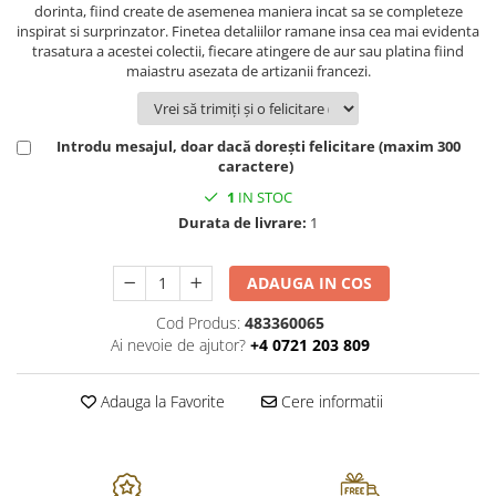
FRAPIERE
GEORGIA
LUCREZIA
VESTA
dorinta, fiind create de asemenea maniera incat sa se completeze
inspirat si surprinzator. Finetea detaliilor ramane insa cea mai evidenta
PAHARE SI ACCESORII
SAMOA
ELISA
CORPORATE
trasatura a acestei colectii, fiecare atingere de aur sau platina fiind
SET PENTRU BĂUTURI
PIVOINE
TONDO DONI
FLOWER
maiastru asezata de artizanii francezi.
TĂVI SI ACCESORII
ESMERALDA BLANC, GOLD,
ORPHOS
TABLE
PLATINUM
ACCESORII PENTRU FEMEI
CILI
BABY COLLECTION
CHARDONS GOLD, PLATINUM
Introdu mesajul, doar dacă dorești felicitare (maxim 300
SFEȘNICE
GIULIA
ROSE
caractere)
HEMISPHERE
RAME SI ALBUME FOTO
NETTARE DI VINO
LOVE KNOTS SILVER
1
IN STOC
KHAZARD OR &AMP; PLATINE
CARAFE
NOTTE DI STELLE
WITH LOVE SILVER
Durata de livrare:
1
JASPER CONRAN PLATINUM
FRUCTIERE ARGINTATE
PLINIO
WITH LOVE BLACK
CHINOISERIE GREEN
ACCESORII PENTRU BĂRBAȚI
YOUNG
WITH LOVE WHITE
ADAUGA IN COS
100 YEARS
ACCESORII PENTRU BIROU
VIP
INFINITY
BLANC SUR BLANC
Cod Produs:
483360065
BOLURI DECO
PIUME
WISH
Ai nevoie de ajutor?
+4 0721 203 809
GROSGRAIN
AROME DE INTERIOR
AURIS
LOVE KNOTS GOLD
LACE GOLD
TEXTILE
BOTANIC GARDEN
WITH LOVE NOUVEAU
Adauga la Favorite
Cere informatii
LACE PLATINUM
BIJUTERII
STELLA
WITH LOVE GOLD
EQUESTRIA
ARANJAMENTE FLORALE
POLKA BLUE
PERNE
CHEEKY PINK