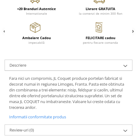
Cote Noire
ARRIS
+20 Branduri Autentice
Livrare GRATUITA
Internationale
la comenzi de minim 300 Ron
CELESTIAL PLATINUM
CORNUCOPIA
INTAGLIO
JASPER CONRAN GOLD
Ambalare Cadou
FELICITARE cadou
impecabilă
pentru fiecare comanda
RENAISSANCE GOLD
ANTHEMION BLUE
BUTTERFLY BLOOM
Descriere
OLD COUNTRY ROSES
PASHMINA
Fara nici un compromis, JL Coquet produce portelan fabricat si
decorat numai in regiunea Limoges, Franta. Pasta este obtinuta
SIGNET PLATINUM
din combinarea a trei elemente: nisip, feldspar si caolin, ultimul
CELESTIAL GOLD
dintre ele oferind portelanului stralucirea suprafetei. Un set de
masa JL COQUET nu imbatraneste. Valoare lui creste odata cu
NATURE
trecerea anilor.
CHINOISERIE WHITE
Informatii conformitate produs
JASPER CONRAN WHITE
GILDED MUSE
Review-uri
(0)
WONDERLUST