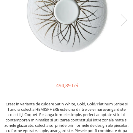
PRET
TAVITE
ACCESORII DECO
RAME FOTO
ACCESORII DECORATIVE
BOXE
SETURI PENTRU CAVIAR
SUB 500
SETURI DE CAFEA
CORPURI DE ILUMINAT
PAHARE SI CANI
SUB 200
BRANDURI
TROFEE
ACCESORII BIROU
SUB 1000
BRANDURI
SUPORTURI PENTRU PRAJITURI
SUB 2000
ROYAL ALBERT
CASETE DE BIJUTERII
SUB 3000
AZAY CASA
WATERFORD
BRANDURI
SUB 5000
JL COQUET
VALENTI
PESTE 5000
JASPER CONRAN
MARIO CIONI
VALENTI
SUB 4000
VERA WANG
ROYAL DOULTON
ARGENESI
PRODUSE
PORTMEIRION
SALVIATI
ARTHUR PRICE OF ENGLAND
VILLA ALTACHIARA
ROYAL ALBERT
CHINELLI
CĂNI
494,89 Lei
PIP STUDIO
PORTMEIRION
AZAY CASA
ACCESORII PENTRU MASĂ
COLECȚII
AZAY CASA
VERA WANG
SET CEAI &AMP; DESERT
CHINELLI
WEDGWOOD
Creat in variante de culoare Satin White, Gold, Gold/Platinum Stripe si
CEASURI DE INTERIOR
MIRANDA KERR
Tundra colectia HEMISPHERE este una dintre cele mai avangardiste
COLECTII
ROYAL DOULTON
OBIECTE DECORATIVE
NEW COUNTRY ROSES PINK
colectii JLCoquet. Pe langa formele simple, perfect adaptate stilului
COLECTII
VAZE DECORATIVE
ROSECONFETTI
BOURGOGNE
contemporan minimalist si utilizarea contrastului intre zonele mate si
zonele glazurate, colectia surprinde prin formele de design ale pieselor,
PRODUSE PENTRU CURĂŢAT
POLKA ROSE
LUXE
GOCCIA
cu forme epurate, suple, avangardiste. Piesele pot fi combinate dupa