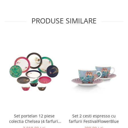
MORRIS&AMP;CO
KINGSLEY
PRODUSE SIMILARE
SERENDIPITY GOLD
SERENDIPITY PLATINUM
CHELSEA
MEDICEA
CELESTIAL
PATCHWORK WILLOW
BLUE LILY
HIBISCUS
SWAN
FLORENTINE TURQUOISE
ANTHEMION GREY
ORCHARD
CREATURES OF CURIOSITY
JARDIN
Set portelan 12 piese
Set 2 cesti espresso cu
colectia Chelsea (4 farfurii
farfurii FestivalFlowerBlue
RENAISSANCE RED
28 cm, 4 farfuri 20 cm si 4