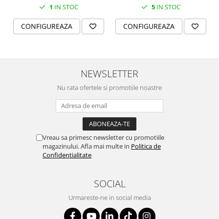
SERENDIPITY WHITE
1
IN STOC
5
IN STOC
FLOWER FESTIVAL BLUE
CONFIGUREAZA
CONFIGUREAZA
FLOWER FESTIVAL RED
LOVE BIRDS
CHIQUE VERDE
CHIQUE ROZ
NEWSLETTER
CHIQUE STRIPES VERDE
Nu rata ofertele si promotiile noastre
Renaissance Grey
Royal White
CHIQUE STRIPES GALBEN
CHIQUE GALBEN
Vreau sa primesc newsletter cu promotiile
magazinului. Afla mai multe in
Politica de
Confidentialitate
SOCIAL
Urmareste-ne in social media