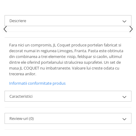
Cote Noire
ARRIS
CELESTIAL PLATINUM
Descriere
CORNUCOPIA
INTAGLIO
JASPER CONRAN GOLD
Fara nici un compromis, JL Coquet produce portelan fabricat si
RENAISSANCE GOLD
decorat numai in regiunea Limoges, Franta. Pasta este obtinuta
ANTHEMION BLUE
din combinarea a trei elemente: nisip, feldspar si caolin, ultimul
BUTTERFLY BLOOM
dintre ele oferind portelanului stralucirea suprafetei. Un set de
masa JL COQUET nu imbatraneste. Valoare lui creste odata cu
OLD COUNTRY ROSES
trecerea anilor.
PASHMINA
Informatii conformitate produs
SIGNET PLATINUM
CELESTIAL GOLD
Caracteristici
NATURE
CHINOISERIE WHITE
JASPER CONRAN WHITE
Review-uri
(0)
GILDED MUSE
WONDERLUST