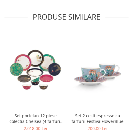
MORRIS&AMP;CO
KINGSLEY
PRODUSE SIMILARE
SERENDIPITY GOLD
SERENDIPITY PLATINUM
CHELSEA
MEDICEA
CELESTIAL
PATCHWORK WILLOW
BLUE LILY
HIBISCUS
SWAN
FLORENTINE TURQUOISE
ANTHEMION GREY
ORCHARD
CREATURES OF CURIOSITY
Set portelan 12 piese
Set 2 cesti espresso cu
JARDIN
colectia Chelsea (4 farfurii
farfurii FestivalFlowerBlue
28 cm, 4 farfuri 20 cm si 4
RENAISSANCE RED
2.018,00 Lei
200,00 Lei
boluri supa 15 cm)