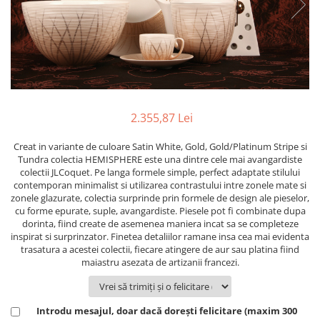
PRET
TAVITE
ACCESORII DECO
RAME FOTO
ACCESORII DECORATIVE
BOXE
SETURI PENTRU CAVIAR
SUB 500
SETURI DE CAFEA
CORPURI DE ILUMINAT
PAHARE SI CANI
SUB 200
BRANDURI
TROFEE
ACCESORII BIROU
SUB 1000
BRANDURI
SUPORTURI PENTRU PRAJITURI
SUB 2000
ROYAL ALBERT
CASETE DE BIJUTERII
SUB 3000
AZAY CASA
WATERFORD
BRANDURI
2.355,87 Lei
SUB 5000
JL COQUET
VALENTI
PESTE 5000
JASPER CONRAN
MARIO CIONI
VALENTI
Creat in variante de culoare Satin White, Gold, Gold/Platinum Stripe si
SUB 4000
VERA WANG
ROYAL DOULTON
ARGENESI
Tundra colectia HEMISPHERE este una dintre cele mai avangardiste
colectii JLCoquet. Pe langa formele simple, perfect adaptate stilului
PRODUSE
PORTMEIRION
SALVIATI
ARTHUR PRICE OF ENGLAND
contemporan minimalist si utilizarea contrastului intre zonele mate si
VILLA ALTACHIARA
ROYAL ALBERT
CHINELLI
CĂNI
zonele glazurate, colectia surprinde prin formele de design ale pieselor,
PIP STUDIO
PORTMEIRION
AZAY CASA
cu forme epurate, suple, avangardiste. Piesele pot fi combinate dupa
ACCESORII PENTRU MASĂ
dorinta, fiind create de asemenea maniera incat sa se completeze
COLECȚII
AZAY CASA
VERA WANG
SET CEAI &AMP; DESERT
inspirat si surprinzator. Finetea detaliilor ramane insa cea mai evidenta
CHINELLI
WEDGWOOD
trasatura a acestei colectii, fiecare atingere de aur sau platina fiind
CEASURI DE INTERIOR
MIRANDA KERR
maiastru asezata de artizanii francezi.
COLECTII
ROYAL DOULTON
OBIECTE DECORATIVE
NEW COUNTRY ROSES PINK
COLECTII
VAZE DECORATIVE
ROSECONFETTI
BOURGOGNE
PRODUSE PENTRU CURĂŢAT
POLKA ROSE
LUXE
GOCCIA
Introdu mesajul, doar dacă dorești felicitare (maxim 300