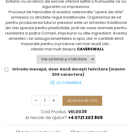
britanic cu un istoric de secole oferind astfel o frumusete ce cu
TĂVI SI ACCESORII
ESMERALDA BLANC, GOLD, PLATINUM
ORPHOS
TABLE
siguranta va impresiona.
Procesul de fabricatie al acestor adevarate “opere de arta”
ACCESORII PENTRU FEMEI
CHARDONS GOLD, PLATINUM
CILI
BABY COLLECTION
urmeaza cu strictete reguli traditionale. Organismul de lut
SFEȘNICE
HEMISPHERE
GIULIA
ROSE
pentru producerea tuturor pieselor este un amestec traditional
RAME SI ALBUME FOTO
KHAZARD OR &AMP; PLATINE
NETTARE DI VINO
LOVE KNOTS SILVER
din clei special pentru plasticitate, praf de oase animale pentru
rezistenta si piatra Cornish, impreuna cu alte ingredient. Acestui
CARAFE
JASPER CONRAN PLATINUM
NOTTE DI STELLE
WITH LOVE SILVER
amestec i se adauga bineinteles si apa, dar in cantitati strict
FRUCTIERE ARGINTATE
CHINOISERIE GREEN
PLINIO
WITH LOVE BLACK
masurate pentru a produce cel mai reusit clei...
ACCESORII PENTRU BĂRBAȚI
100 YEARS
YOUNG
WITH LOVE WHITE
...citeste mai mult despre
CAVERSWALL
ACCESORII PENTRU BIROU
BLANC SUR BLANC
VIP
INFINITY
BOLURI DECO
GROSGRAIN
PIUME
WISH
AROME DE INTERIOR
LACE GOLD
AURIS
LOVE KNOTS GOLD
Introdu mesajul, doar dacă dorești felicitare (maxim
300 caractere)
TEXTILE
LACE PLATINUM
BOTANIC GARDEN
WITH LOVE NOUVEAU
LA COMANDA
BIJUTERII
EQUESTRIA
STELLA
WITH LOVE GOLD
ARANJAMENTE FLORALE
POLKA BLUE
PERNE
CHEEKY PINK
ADAUGA IN COS
Cote Noire
ARRIS
CELESTIAL PLATINUM
Cod Produs:
VEL0039
Ai nevoie de ajutor?
+4 0721 203 809
CORNUCOPIA
INTAGLIO