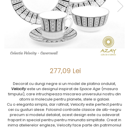
SUB 500
SETURI DE CAFEA
CORPURI DE ILUMINAT
PAHARE SI CANI
SUB 200
BRANDURI
TROFEE
ACCESORII BIROU
SUB 1000
BRANDURI
SUPORTURI PENTRU PRAJITURI
SUB 2000
ROYAL ALBERT
CASETE DE BIJUTERII
SUB 3000
AZAY CASA
WATERFORD
BRANDURI
SUB 5000
JL COQUET
VALENTI
PESTE 5000
JASPER CONRAN
MARIO CIONI
VALENTI
SUB 4000
VERA WANG
ROYAL DOULTON
ARGENESI
PRODUSE
PORTMEIRION
SALVIATI
ARTHUR PRICE OF ENGLAND
VILLA ALTACHIARA
ROYAL ALBERT
CHINELLI
CĂNI
277,09 Lei
PIP STUDIO
PORTMEIRION
AZAY CASA
ACCESORII PENTRU MASĂ
COLECȚII
AZAY CASA
VERA WANG
SET CEAI &AMP; DESERT
Decorat cu dungi negre si un model de platina ondulat,
CHINELLI
WEDGWOOD
CEASURI DE INTERIOR
MIRANDA KERR
Velocity
este un designul inspirat de
Space Age
(masura
COLECTII
ROYAL DOULTON
OBIECTE DECORATIVE
NEW COUNTRY ROSES PINK
timpului), care intruchipeaza miscarea universului nostru din
COLECTII
atomi si molecule pentru planete, stele si galaxii.
VAZE DECORATIVE
ROSECONFETTI
BOURGOGNE
Cu o eleganta simpla, dar rafinat,
Velocity
este perfect pentru
PRODUSE PENTRU CURĂŢAT
POLKA ROSE
LUXE
GOCCIA
cei cu gusturi alese. Folosind contraste clasice de alb-negru
FRAPIERE
GEORGIA
LUCREZIA
VESTA
precum si modelul detaliat, acest design este cu adevarat
frapant in special pentru pentru minunata simplitate. Creat in
PAHARE SI ACCESORII
SAMOA
ELISA
CORPORATE
inima atelierelor engleze, Velocity face parte din patrimoniul
SET PENTRU BĂUTURI
PIVOINE
TONDO DONI
FLOWER