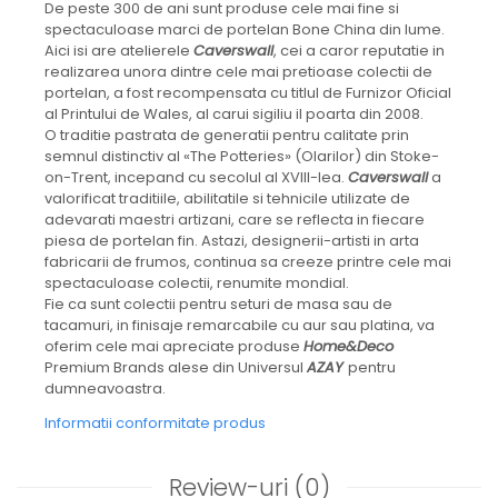
De peste 300 de ani sunt produse cele mai fine si
CELESTIAL
spectaculoase marci de portelan Bone China din lume.
PATCHWORK WILLOW
Aici isi are atelierele
Caverswall
, cei a caror reputatie in
BLUE LILY
realizarea unora dintre cele mai pretioase colectii de
HIBISCUS
portelan, a fost recompensata cu titlul de Furnizor Oficial
al Printului de Wales, al carui sigiliu il poarta din 2008.
SWAN
O traditie pastrata de generatii pentru calitate prin
FLORENTINE TURQUOISE
semnul distinctiv al «The Potteries» (Olarilor) din Stoke-
ANTHEMION GREY
on-Trent, incepand cu secolul al XVIII-lea.
Caverswall
a
ORCHARD
valorificat traditiile, abilitatile si tehnicile utilizate de
adevarati maestri artizani, care se reflecta in fiecare
CREATURES OF CURIOSITY
piesa de portelan fin. Astazi, designerii-artisti in arta
JARDIN
fabricarii de frumos, continua sa creeze printre cele mai
RENAISSANCE RED
spectaculoase colectii, renumite mondial.
SERENDIPITY WHITE
Fie ca sunt colectii pentru seturi de masa sau de
tacamuri, in finisaje remarcabile cu aur sau platina, va
FLOWER FESTIVAL BLUE
oferim cele mai apreciate produse
Home&Deco
FLOWER FESTIVAL RED
Premium Brands alese din Universul
AZAY
pentru
LOVE BIRDS
dumneavoastra.
CHIQUE VERDE
Informatii conformitate produs
CHIQUE ROZ
CHIQUE STRIPES VERDE
Review-uri
(0)
Renaissance Grey