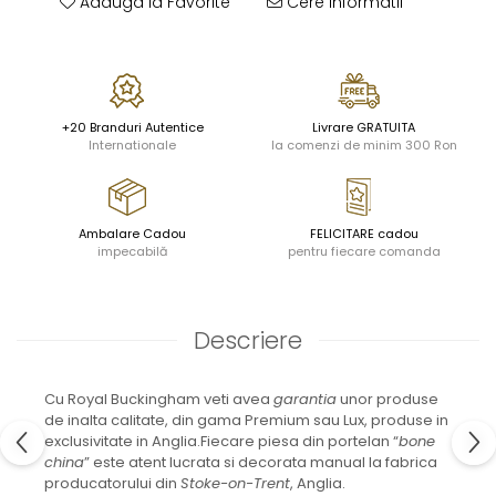
JASPER CONRAN GOLD
Adauga la Favorite
Cere informatii
RENAISSANCE GOLD
ANTHEMION BLUE
BUTTERFLY BLOOM
OLD COUNTRY ROSES
+20 Branduri Autentice
Livrare GRATUITA
PASHMINA
Internationale
la comenzi de minim 300 Ron
SIGNET PLATINUM
CELESTIAL GOLD
NATURE
Ambalare Cadou
FELICITARE cadou
CHINOISERIE WHITE
impecabilă
pentru fiecare comanda
JASPER CONRAN WHITE
GILDED MUSE
WONDERLUST
Descriere
MORRIS&AMP;CO
KINGSLEY
Cu Royal Buckingham veti avea
garantia
unor produse
SERENDIPITY GOLD
de inalta calitate, din gama Premium sau Lux, produse in
SERENDIPITY PLATINUM
exclusivitate in Anglia.Fiecare piesa din portelan “
bone
CHELSEA
china
” este atent lucrata si decorata manual la fabrica
MEDICEA
producatorului din
Stoke-on-Trent
, Anglia.