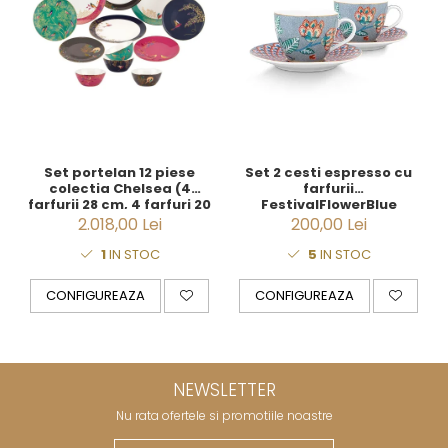
Set portelan 12 piese
Set 2 cesti espresso cu
colectia Chelsea (4
farfurii
farfurii 28 cm, 4 farfuri 20
FestivalFlowerBlue
cm si 4 boluri supa 15 cm)
2.018,00 Lei
200,00 Lei
1
IN STOC
5
IN STOC
CONFIGUREAZA
CONFIGUREAZA
NEWSLETTER
Nu rata ofertele si promotiile noastre