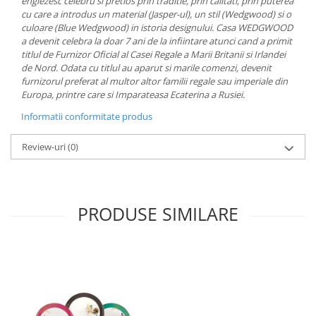
englezesc celebru si pretios prin traditie, prin calitati, prin puterea
MORRIS&AMP;CO
cu care a introdus un material (Jasper-ul), un stil (Wedgwood) si o
culoare (Blue Wedgwood) in istoria designului. Casa WEDGWOOD
KINGSLEY
a devenit celebra la doar 7 ani de la infiintare atunci cand a primit
SERENDIPITY GOLD
titlul de Furnizor Oficial al Casei Regale a Marii Britanii si Irlandei
SERENDIPITY PLATINUM
de Nord. Odata cu titlul au aparut si marile comenzi, devenit
furnizorul preferat al multor altor familii regale sau imperiale din
CHELSEA
Europa, printre care si Imparateasa Ecaterina a Rusiei.
MEDICEA
Informatii conformitate produs
CELESTIAL
PATCHWORK WILLOW
Review-uri
(0)
BLUE LILY
HIBISCUS
SWAN
PRODUSE SIMILARE
FLORENTINE TURQUOISE
ANTHEMION GREY
ORCHARD
CREATURES OF CURIOSITY
JARDIN
RENAISSANCE RED