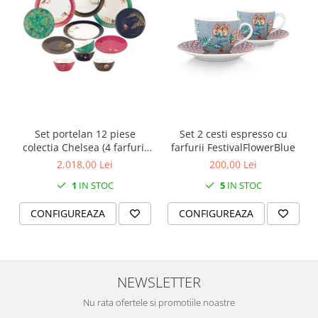
SERENDIPITY WHITE
FLOWER FESTIVAL BLUE
FLOWER FESTIVAL RED
LOVE BIRDS
CHIQUE VERDE
CHIQUE ROZ
CHIQUE STRIPES VERDE
Set portelan 12 piese
Set 2 cesti espresso cu
Renaissance Grey
colectia Chelsea (4 farfurii
farfurii FestivalFlowerBlue
Royal White
28 cm, 4 farfuri 20 cm si 4
2.018,00 Lei
200,00 Lei
CHIQUE STRIPES GALBEN
boluri supa 15 cm)
1
IN STOC
5
IN STOC
CHIQUE GALBEN
CONFIGUREAZA
CONFIGUREAZA
NEWSLETTER
Nu rata ofertele si promotiile noastre