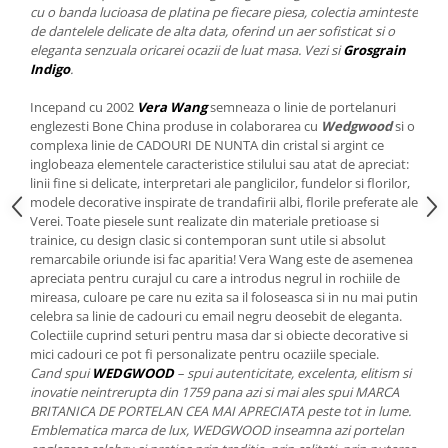
Cote Noire
cu o banda lucioasa de platina pe fiecare piesa, colectia aminteste
ARRIS
de dantelele delicate de alta data, oferind un aer sofisticat si o
CELESTIAL PLATINUM
eleganta senzuala oricarei ocazii de luat masa. Vezi si
Grosgrain
Indigo
.
CORNUCOPIA
INTAGLIO
Incepand cu 2002
Vera Wang
semneaza o linie de portelanuri
JASPER CONRAN GOLD
englezesti Bone China produse in colaborarea cu
Wedgwood
si o
complexa linie de CADOURI DE NUNTA din cristal si argint ce
RENAISSANCE GOLD
inglobeaza elementele caracteristice stilului sau atat de apreciat:
ANTHEMION BLUE
linii fine si delicate, interpretari ale panglicilor, fundelor si florilor,
BUTTERFLY BLOOM
modele decorative inspirate de trandafirii albi, florile preferate ale
Verei. Toate piesele sunt realizate din materiale pretioase si
OLD COUNTRY ROSES
trainice, cu design clasic si contemporan sunt utile si absolut
PASHMINA
remarcabile oriunde isi fac aparitia! Vera Wang este de asemenea
apreciata pentru curajul cu care a introdus negrul in rochiile de
SIGNET PLATINUM
mireasa, culoare pe care nu ezita sa il foloseasca si in nu mai putin
CELESTIAL GOLD
celebra sa linie de cadouri cu email negru deosebit de eleganta.
NATURE
Colectiile cuprind seturi pentru masa dar si obiecte decorative si
mici cadouri ce pot fi personalizate pentru ocaziile speciale.
CHINOISERIE WHITE
Cand spui
WEDGWOOD
– spui autenticitate, excelenta, elitism si
JASPER CONRAN WHITE
inovatie neintrerupta din 1759 pana azi si mai ales spui MARCA
GILDED MUSE
BRITANICA DE PORTELAN CEA MAI APRECIATA peste tot in lume.
Emblematica marca de lux, WEDGWOOD inseamna azi portelan
WONDERLUST