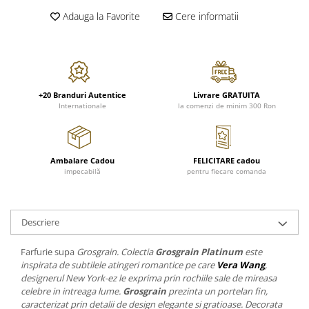
FRAPIERE
GEORGIA
LUCREZIA
VESTA
Adauga la Favorite
Cere informatii
PAHARE SI ACCESORII
SAMOA
ELISA
CORPORATE
SET PENTRU BĂUTURI
PIVOINE
TONDO DONI
FLOWER
TĂVI SI ACCESORII
ESMERALDA BLANC, GOLD,
ORPHOS
TABLE
PLATINUM
ACCESORII PENTRU FEMEI
CILI
BABY COLLECTION
CHARDONS GOLD, PLATINUM
SFEȘNICE
GIULIA
ROSE
+20 Branduri Autentice
Livrare GRATUITA
Internationale
la comenzi de minim 300 Ron
HEMISPHERE
RAME SI ALBUME FOTO
NETTARE DI VINO
LOVE KNOTS SILVER
KHAZARD OR &AMP; PLATINE
CARAFE
NOTTE DI STELLE
WITH LOVE SILVER
JASPER CONRAN PLATINUM
FRUCTIERE ARGINTATE
PLINIO
WITH LOVE BLACK
CHINOISERIE GREEN
Ambalare Cadou
FELICITARE cadou
ACCESORII PENTRU BĂRBAȚI
YOUNG
WITH LOVE WHITE
impecabilă
pentru fiecare comanda
100 YEARS
ACCESORII PENTRU BIROU
VIP
INFINITY
BLANC SUR BLANC
BOLURI DECO
PIUME
WISH
GROSGRAIN
AROME DE INTERIOR
AURIS
LOVE KNOTS GOLD
Descriere
LACE GOLD
TEXTILE
BOTANIC GARDEN
WITH LOVE NOUVEAU
LACE PLATINUM
Farfurie supa
Grosgrain. Colectia
Grosgrain Platinum
este
BIJUTERII
STELLA
WITH LOVE GOLD
inspirata de subtilele atingeri romantice pe care
Vera Wang
,
EQUESTRIA
ARANJAMENTE FLORALE
designerul New York-ez le exprima prin rochiile sale de mireasa
POLKA BLUE
PERNE
celebre in intreaga lume.
Grosgrain
prezinta un portelan fin,
caracterizat prin detalii de design elegante si gratioase. Decorata
CHEEKY PINK