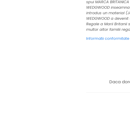
JASPER CONRAN GOLD
spui MARCA BRITANICA 
RENAISSANCE GOLD
WEDGWOOD inseamna azi p
introdus un material (
ANTHEMION BLUE
WEDGWOOD a devenit cele
BUTTERFLY BLOOM
Regale a Marii Britanii 
OLD COUNTRY ROSES
multor altor familii re
PASHMINA
Informatii conformitat
SIGNET PLATINUM
CELESTIAL GOLD
NATURE
CHINOISERIE WHITE
JASPER CONRAN WHITE
GILDED MUSE
Daca dore
WONDERLUST
MORRIS&AMP;CO
KINGSLEY
SERENDIPITY GOLD
SERENDIPITY PLATINUM
CHELSEA
MEDICEA