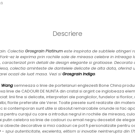
tă
Descriere
in. Colectia
Grosgrain Platinum
este inspirata de subtilele atingeri
York-ez le exprima prin rochiile sale de mireasa celebre in intreaga 
n, caracterizat prin detalii de design elegante si gratioase. Decorat
iesa, colectia aminteste de dantelele delicate de alta data, oferind un
rei ocazii de luat masa. Vezi si
Grosgrain Indigo
.
a Wang
semneaza o linie de portelanuri englezesti Bone China produ
xa linie de CADOURI DE NUNTA din cristal si argint ce inglobeaza elem
ciat: linii fine si delicate, interpretari ale panglicilor, fundelor si flori
 albi, florile preferate ale Verei. Toate piesele sunt realizate din mater
sic si contemporan sunt utile si absolut remarcabile oriunde isi fac ap
pentru curajul cu care a introdus negrul in rochiile de mireasa, culo
mai putin celebra sa linie de cadouri cu email negru deosebit de elegan
si obiecte decorative si mici cadouri ce pot fi personalizate pentru oc
D
– spui autenticitate, excelenta, elitism si inovatie neintrerupta din 1