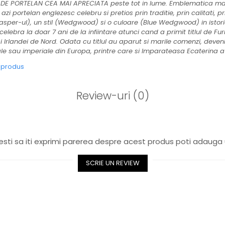
DE PORTELAN CEA MAI APRECIATA peste tot in lume. Emblematica mar
ortelan englezesc celebru si pretios prin traditie, prin calitati, p
Jasper-ul), un stil (Wedgwood) si o culoare (Blue Wedgwood) in istor
bra la doar 7 ani de la infiintare atunci cand a primit titlul de Furn
si Irlandei de Nord. Odata cu titlul au aparut si marile comenzi, devenit
gale sau imperiale din Europa, printre care si Imparateasa Ecaterina a 
e produs
Review-uri
(0)
sti sa iti exprimi parerea despre acest produs poti adauga 
SCRIE UN REVIEW