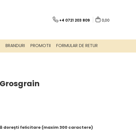
+4 0721 203 809
0,00
BRANDURI
PROMOTII
FORMULAR DE RETUR
 Grosgrain
ă dorești felicitare (maxim 300 caractere)