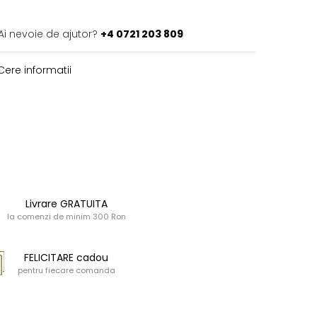
Ai nevoie de ajutor?
+4 0721 203 809
ere informatii
Livrare GRATUITA
la comenzi de minim 300 Ron
FELICITARE cadou
pentru fiecare comanda