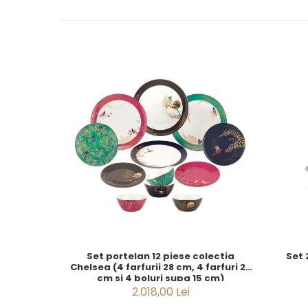
CELESTIAL
PATCHWORK WILLOW
BLUE LILY
HIBISCUS
SWAN
FLORENTINE TURQUOISE
ANTHEMION GREY
ORCHARD
CREATURES OF CURIOSITY
JARDIN
RENAISSANCE RED
SERENDIPITY WHITE
FLOWER FESTIVAL BLUE
FLOWER FESTIVAL RED
LOVE BIRDS
CHIQUE VERDE
Set portelan 12 piese colectia
Set 
Chelsea (4 farfurii 28 cm, 4 farfuri 20
CHIQUE ROZ
cm si 4 boluri supa 15 cm)
CHIQUE STRIPES VERDE
2.018,00 Lei
Renaissance Grey