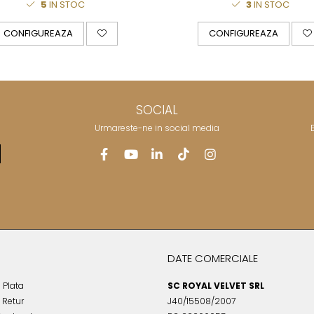
5
IN STOC
3
IN STOC
CONFIGUREAZA
CONFIGUREAZA
SOCIAL
Urmareste-ne in social media
DATE COMERCIALE
 Plata
SC ROYAL VELVET SRL
e Retur
J40/15508/2007