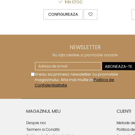
1
IN STOC
Royal White
CHIQUE STRIPES GALBEN
CONFIGUREAZA
CHIQUE GALBEN
NEWSLETTER
Nu rata ofertele si promotiile noastre
Vreau sa primesc newsletter cu promotiile
magazinului. Afla mai multe in
Politica de
Confidentialitate
MAGAZINUL MEU
CLIENTI
Despre noi
Metode de
Termeni si Conditii
Politica d