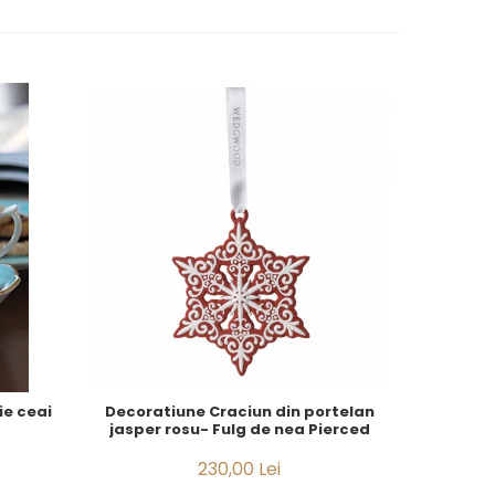
ie ceai
Decoratiune Craciun din portelan
Decorat
jasper rosu- Fulg de nea Pierced
jasper ro
230,00 Lei