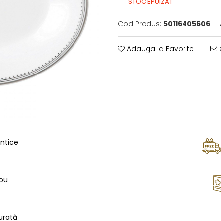
STOC EPUIZAT
Cod Produs:
50116405606
Adauga la Favorite
C
entice
ou
urată