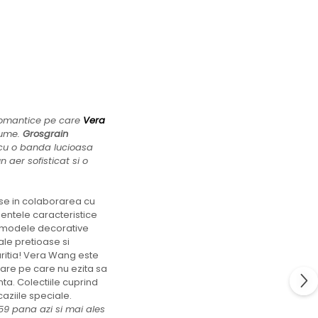
 romantice pe care
Vera
lume.
Grosgrain
a cu o banda lucioasa
 aer sofisticat si o
se in colaborarea cu
entele caracteristice
lor, modele decorative
iale pretioase si
aritia! Vera Wang este
are pe care nu ezita sa
ta. Colectiile cuprind
aziile speciale.
759 pana azi si mai ales