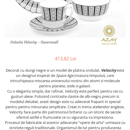
PRET
TAVITE
ACCESORII DECO
RAME FOTO
ACCESORII DECORATIVE
BOXE
SETURI PENTRU CAVIAR
SUB 500
SETURI DE CAFEA
CORPURI DE ILUMINAT
PAHARE SI CANI
SUB 200
BRANDURI
TROFEE
ACCESORII BIROU
SUB 1000
BRANDURI
SUPORTURI PENTRU PRAJITURI
SUB 2000
ROYAL ALBERT
CASETE DE BIJUTERII
SUB 3000
AZAY CASA
WATERFORD
BRANDURI
SUB 5000
JL COQUET
VALENTI
PESTE 5000
JASPER CONRAN
MARIO CIONI
VALENTI
413,82 Lei
SUB 4000
VERA WANG
ROYAL DOULTON
ARGENESI
PRODUSE
PORTMEIRION
SALVIATI
ARTHUR PRICE OF ENGLAND
Decorat cu dungi negre si un model de platina ondulat,
Velocity
este
un designul inspirat de
Space Age
(masura timpului), care
VILLA ALTACHIARA
ROYAL ALBERT
CHINELLI
CĂNI
intruchipeaza miscarea universului nostru din atomi si molecule
PIP STUDIO
PORTMEIRION
AZAY CASA
pentru planete, stele si galaxii.
ACCESORII PENTRU MASĂ
Cu o eleganta simpla, dar rafinat,
Velocity
este perfect pentru cei cu
COLECȚII
AZAY CASA
VERA WANG
SET CEAI &AMP; DESERT
gusturi alese. Folosind contraste clasice de alb-negru precum si
CHINELLI
WEDGWOOD
CEASURI DE INTERIOR
MIRANDA KERR
modelul detaliat, acest design este cu adevarat frapant in special
pentru pentru minunata simplitate. Creat in inima atelierelor engleze,
COLECTII
ROYAL DOULTON
OBIECTE DECORATIVE
NEW COUNTRY ROSES PINK
Velocity face parte din patrimoniul britanic cu un istoric de secole
COLECTII
VAZE DECORATIVE
ROSECONFETTI
BOURGOGNE
oferind astfel o frumusete ce cu siguranta va impresiona.
Procesul de fabricatie al acestor adevarate “opere de arta” urmeaza cu
PRODUSE PENTRU CURĂŢAT
POLKA ROSE
LUXE
GOCCIA
strictete reguli traditionale. Organismul de lut pentru producerea