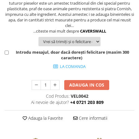
FRAPIERE
GEORGIA
LUCREZIA
VESTA
tuturor pieselor este un amestec traditional din clei special pentru
plasticitate, praf de oase animale pentru rezistenta si piatra Cornish,
PAHARE SI ACCESORII
SAMOA
ELISA
CORPORATE
impreuna cu alte ingredient. Acestui amestec i se adauga bineinteles si
SET PENTRU BĂUTURI
PIVOINE
TONDO DONI
FLOWER
apa, dar in cantitati strict masurate pentru a produce cel mai reusit
clei...
TĂVI SI ACCESORII
ESMERALDA BLANC, GOLD,
ORPHOS
TABLE
...citeste mai mult despre
CAVERSWALL
PLATINUM
ACCESORII PENTRU FEMEI
CILI
BABY COLLECTION
CHARDONS GOLD, PLATINUM
SFEȘNICE
GIULIA
ROSE
HEMISPHERE
RAME SI ALBUME FOTO
NETTARE DI VINO
LOVE KNOTS SILVER
Introdu mesajul, doar dacă dorești felicitare (maxim 300
KHAZARD OR &AMP; PLATINE
caractere)
CARAFE
NOTTE DI STELLE
WITH LOVE SILVER
JASPER CONRAN PLATINUM
FRUCTIERE ARGINTATE
PLINIO
WITH LOVE BLACK
LA COMANDA
CHINOISERIE GREEN
ACCESORII PENTRU BĂRBAȚI
YOUNG
WITH LOVE WHITE
100 YEARS
ACCESORII PENTRU BIROU
VIP
INFINITY
ADAUGA IN COS
BLANC SUR BLANC
BOLURI DECO
PIUME
WISH
Cod Produs:
VEL0042
GROSGRAIN
AROME DE INTERIOR
AURIS
LOVE KNOTS GOLD
Ai nevoie de ajutor?
+4 0721 203 809
LACE GOLD
TEXTILE
BOTANIC GARDEN
WITH LOVE NOUVEAU
LACE PLATINUM
BIJUTERII
STELLA
WITH LOVE GOLD
Adauga la Favorite
Cere informatii
EQUESTRIA
ARANJAMENTE FLORALE
POLKA BLUE
PERNE
CHEEKY PINK