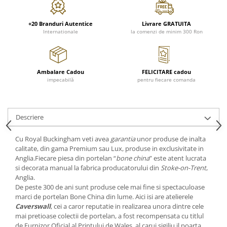
Cote Noire
ARRIS
CELESTIAL PLATINUM
+20 Branduri Autentice
Livrare GRATUITA
Internationale
la comenzi de minim 300 Ron
CORNUCOPIA
INTAGLIO
JASPER CONRAN GOLD
Ambalare Cadou
FELICITARE cadou
RENAISSANCE GOLD
impecabilă
pentru fiecare comanda
ANTHEMION BLUE
BUTTERFLY BLOOM
OLD COUNTRY ROSES
Descriere
PASHMINA
Cu Royal Buckingham veti avea
garantia
unor produse de inalta
SIGNET PLATINUM
calitate, din gama Premium sau Lux, produse in exclusivitate in
CELESTIAL GOLD
Anglia.Fiecare piesa din portelan “
bone china
” este atent lucrata
si decorata manual la fabrica producatorului din
Stoke-on-Trent
,
NATURE
Anglia.
CHINOISERIE WHITE
De peste 300 de ani sunt produse cele mai fine si spectaculoase
JASPER CONRAN WHITE
marci de portelan Bone China din lume. Aici isi are atelierele
Caverswall
, cei a caror reputatie in realizarea unora dintre cele
GILDED MUSE
mai pretioase colectii de portelan, a fost recompensata cu titlul
WONDERLUST
de Furnizor Oficial al Printului de Wales, al carui sigiliu il poarta