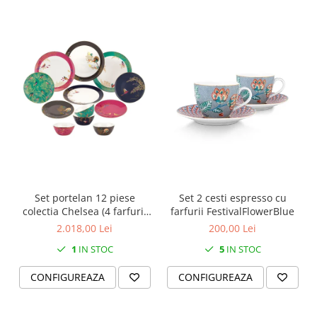
SERENDIPITY WHITE
FLOWER FESTIVAL BLUE
FLOWER FESTIVAL RED
LOVE BIRDS
CHIQUE VERDE
CHIQUE ROZ
CHIQUE STRIPES VERDE
Renaissance Grey
Royal White
CHIQUE STRIPES GALBEN
CHIQUE GALBEN
Set portelan 12 piese
Set 2 cesti espresso cu
colectia Chelsea (4 farfurii
farfurii FestivalFlowerBlue
28 cm, 4 farfuri 20 cm si 4
2.018,00 Lei
200,00 Lei
boluri supa 15 cm)
1
IN STOC
5
IN STOC
CONFIGUREAZA
CONFIGUREAZA