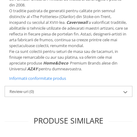
MORRIS&AMP;CO
din 2008.
O traditie pastrata de generatii pentru calitate prin semnul
KINGSLEY
distinctiv al «The Potteries» (Olarilor) din Stoke-on-Trent,
SERENDIPITY GOLD
incepand cu secolul al XVIII-lea.
Caverswall
a valorificat traditiile,
SERENDIPITY PLATINUM
abilitatile si tehnicile utilizate de adevarati maestri artizani, care se
reflecta in fiecare piesa de portelan fin. Astazi, designerii-artisti in
CHELSEA
arta fabricarii de frumos, continua sa creeze printre cele mai
MEDICEA
spectaculoase colectii, renumite mondial.
Fie ca sunt colectii pentru seturi de masa sau de tacamuri, in
CELESTIAL
finisaje remarcabile cu aur sau platina, va oferim cele mai
PATCHWORK WILLOW
apreciate produse
Home&Deco
Premium Brands alese din
BLUE LILY
Universul
AZAY
pentru dumneavoastra.
HIBISCUS
Informatii conformitate produs
SWAN
Review-uri
(0)
FLORENTINE TURQUOISE
ANTHEMION GREY
ORCHARD
CREATURES OF CURIOSITY
PRODUSE SIMILARE
JARDIN
RENAISSANCE RED