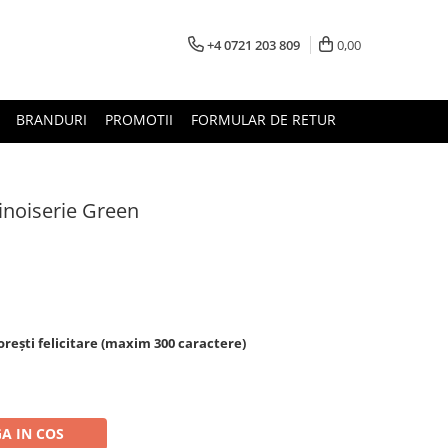
+4 0721 203 809
0,00
BRANDURI
PROMOTII
FORMULAR DE RETUR
inoiserie Green
rești felicitare (maxim 300 caractere)
A IN COS