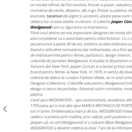
FRAPIERE
GEORGIA
LUCREZIA
VESTA
un model rafinat de flori exotice, frunze si pasari, asezate
PAHARE SI ACCESORII
SAMOA
ELISA
CORPORATE
cromatice de verde, albastru, alb si gri, finisat cu platina.
asortate,
tacamuri
de argint
si accesorii, aceste piese sun
SET PENTRU BĂUTURI
PIVOINE
TONDO DONI
FLOWER
celebra tot ce este estetic si vibrant. O colectie
Jasper Con
TĂVI SI ACCESORII
ESMERALDA BLANC, GOLD,
ORPHOS
TABLE
Wedgwood
care cu siguranta va impresiona.
PLATINUM
ACCESORII PENTRU FEMEI
CILI
BABY COLLECTION
Fiind unul dintre cei mai importanti designeri de moda din
CHARDONS GOLD, PLATINUM
este considerat ca o autoritate pentru stilul britanic. Cu o 
SFEȘNICE
GIULIA
ROSE
pe parcursul a peste 30 de ani, estetica sa este imbinata cu 
HEMISPHERE
RAME SI ALBUME FOTO
NETTARE DI VINO
LOVE KNOTS SILVER
Avand o atitudine nonsalanta dar indrazneata, ce a fost apli
KHAZARD OR &AMP; PLATINE
de imbracaminte pentru femei, parfumuri, design interior, 
CARAFE
NOTTE DI STELLE
WITH LOVE SILVER
colectiile de portelan Wedgwood. A studiat la Bryanston si 
JASPER CONRAN PLATINUM
FRUCTIERE ARGINTATE
PLINIO
WITH LOVE BLACK
Parsons din New York. Jasper Conran si-a lansat prima col
CHINOISERIE GREEN
ACCESORII PENTRU BĂRBAȚI
YOUNG
WITH LOVE WHITE
brand pentru femei- la New York. In 1979, in varsta de doar 
100 YEARS
colectia de debut la London Fashion Week, iar in anul urma
ACCESORII PENTRU BIROU
VIP
INFINITY
Designer Collections. Colectille sale pentru Wedgwood inc
BLANC SUR BLANC
BOLURI DECO
PIUME
WISH
design si seturi de portelan, folosind culori cromatice, model
GROSGRAIN
AROME DE INTERIOR
AURIS
LOVE KNOTS GOLD
platina.
LACE GOLD
Cand spui WEDGWOOD – spui autenticitate, excelenta, eliti
TEXTILE
BOTANIC GARDEN
WITH LOVE NOUVEAU
1759 pana azi si mai ales spui MARCA BRITANICA DE POR
LACE PLATINUM
BIJUTERII
STELLA
WITH LOVE GOLD
tot in lume. Emblematica marca de lux, WEDGWOOD inseam
EQUESTRIA
ARANJAMENTE FLORALE
celebru si pretios prin traditie, prin calitati, prin puterea 
(Jasper-ul), un stil (Wedgwood) si o culoare (Blue Wedgwood
POLKA BLUE
PERNE
WEDGWOOD a devenit celebra la doar 7 ani de la infiintare a
CHEEKY PINK