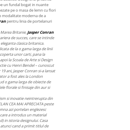
 pe un fundal bogat in nuante
 Asezate pe o masa de lemn cu flori
t o modalitate moderna de a
ran
pentru linia de portelanuri
 Marea Britanie,
Jasper Conran
cariera de succes, care se intinde
eleganta clasica britanica.
cata de la o gama larga de linii
coperta unor carti, pana la
apoi la Scoala de Arte si Design
ectie cu Henri Bendel – cunoscut
19 ani, Jasper Conran si-a lansat
tor a fost ales la London
lud o gama larga de obiecte de
e florale si finisaje din aur si
sm si inovatie neintrerupta din
TELAN CEA MAI APRECIATA peste
na azi portelan englezesc
cu care a introdus un material
) in istoria designului. Casa
tunci cand a primit titlul de