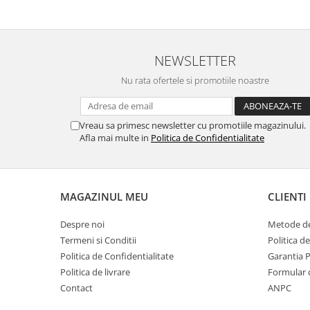
SERENDIPITY WHITE
FLOWER FESTIVAL BLUE
FLOWER FESTIVAL RED
NEWSLETTER
LOVE BIRDS
CHIQUE VERDE
Nu rata ofertele si promotiile noastre
CHIQUE ROZ
CHIQUE STRIPES VERDE
Vreau sa primesc newsletter cu promotiile magazinului.
Renaissance Grey
Afla mai multe in
Politica de Confidentialitate
Royal White
CHIQUE STRIPES GALBEN
CHIQUE GALBEN
MAGAZINUL MEU
CLIENTI
Despre noi
Metode de
Termeni si Conditii
Politica d
Politica de Confidentialitate
Garantia 
Politica de livrare
Formular 
Contact
ANPC