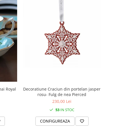
Decoratiune Craciun din portelan jasper
Decoratiun
eai Royal
rosu- Fulg de nea Pierced
rosu
230,00 Lei
53
IN STOC
CONFIGUREAZA
C