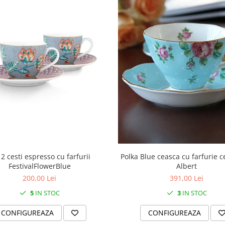
 2 cesti espresso cu farfurii
Polka Blue ceasca cu farfurie c
FestivalFlowerBlue
Albert
200,00 Lei
391,00 Lei
5
IN STOC
3
IN STOC
CONFIGUREAZA
CONFIGUREAZA