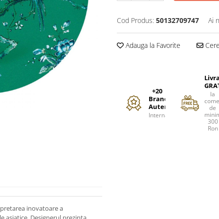
Cod Produs:
50132709747
Ai 
Adauga la Favorite
Cere 
Livr
GRA
+20
la
Branduri
come
Autentice
de
mini
Internationale
300
Ron
erpretarea inovatoare a
le asiatice. Designerul prezinta