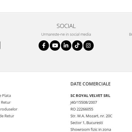
SOCIAL
Urmareste-ne in social media
B
DATE COMERCIALE
 Plata
SC ROYAL VELVET SRL
e Retur
J40/15508/2007
Produselor
RO 22266055
de Retur
Str. W.A. Mozart, nr. 20C
Sector 1, Bucuresti
Showroom fizic in zona