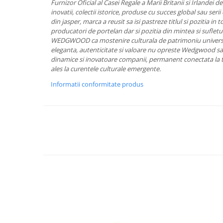
Cote Noire
Furnizor Oficial al Casei Regale a Marii Britanii si Irlandei 
ARRIS
inovatii, colectii istorice, produse cu succes global sau seri
din jasper, marca a reusit sa isi pastreze titlul si pozitia in
CELESTIAL PLATINUM
producatori de portelan dar si pozitia din mintea si sufletu
CORNUCOPIA
WEDGWOOD ca mostenire culturala de patrimoniu universa
INTAGLIO
eleganta, autenticitate si valoare nu opreste Wedgwood sa 
dinamice si inovatoare companii, permanent conectata la te
JASPER CONRAN GOLD
ales la curentele culturale emergente.
RENAISSANCE GOLD
Informatii conformitate produs
ANTHEMION BLUE
BUTTERFLY BLOOM
OLD COUNTRY ROSES
PASHMINA
SIGNET PLATINUM
CELESTIAL GOLD
NATURE
CHINOISERIE WHITE
JASPER CONRAN WHITE
GILDED MUSE
WONDERLUST