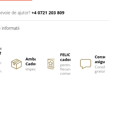
nevoie de ajutor?
+4 0721 203 809
informatii
are
TUITA
FELICITARE
Consultanță
Ambalare
cadou
asigurată
nzi
Cadou
pentru
Consiliere
impecabilă
fiecare
m
gratuită
comanda