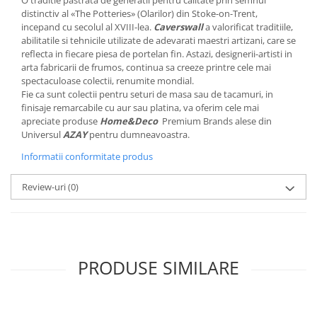
O traditie pastrata de generatii pentru calitate prin semnul
MORRIS&AMP;CO
distinctiv al «The Potteries» (Olarilor) din Stoke-on-Trent,
incepand cu secolul al XVIII-lea.
Caverswall
a valorificat traditiile,
KINGSLEY
abilitatile si tehnicile utilizate de adevarati maestri artizani, care se
SERENDIPITY GOLD
reflecta in fiecare piesa de portelan fin. Astazi, designerii-artisti in
SERENDIPITY PLATINUM
arta fabricarii de frumos, continua sa creeze printre cele mai
spectaculoase colectii, renumite mondial.
CHELSEA
Fie ca sunt colectii pentru seturi de masa sau de tacamuri, in
MEDICEA
finisaje remarcabile cu aur sau platina, va oferim cele mai
CELESTIAL
apreciate produse
Home&Deco
Premium Brands alese din
Universul
AZAY
pentru dumneavoastra.
PATCHWORK WILLOW
Informatii conformitate produs
BLUE LILY
HIBISCUS
Review-uri
(0)
SWAN
FLORENTINE TURQUOISE
ANTHEMION GREY
ORCHARD
PRODUSE SIMILARE
CREATURES OF CURIOSITY
JARDIN
RENAISSANCE RED