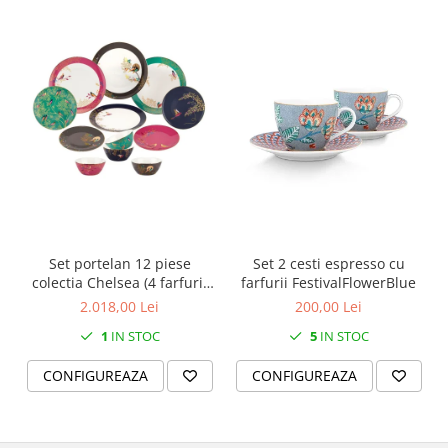
SERENDIPITY WHITE
FLOWER FESTIVAL BLUE
FLOWER FESTIVAL RED
LOVE BIRDS
CHIQUE VERDE
CHIQUE ROZ
CHIQUE STRIPES VERDE
Renaissance Grey
Royal White
CHIQUE STRIPES GALBEN
Set portelan 12 piese
Set 2 cesti espresso cu
CHIQUE GALBEN
colectia Chelsea (4 farfurii
farfurii FestivalFlowerBlue
28 cm, 4 farfuri 20 cm si 4
2.018,00 Lei
200,00 Lei
boluri supa 15 cm)
1
IN STOC
5
IN STOC
CONFIGUREAZA
CONFIGUREAZA