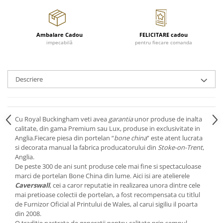
Cote Noire
ARRIS
CELESTIAL PLATINUM
Ambalare Cadou
FELICITARE cadou
CORNUCOPIA
impecabilă
pentru fiecare comanda
INTAGLIO
JASPER CONRAN GOLD
RENAISSANCE GOLD
Descriere
ANTHEMION BLUE
BUTTERFLY BLOOM
OLD COUNTRY ROSES
Cu Royal Buckingham veti avea
garantia
unor produse de inalta
PASHMINA
calitate, din gama Premium sau Lux, produse in exclusivitate in
Anglia.Fiecare piesa din portelan “
bone china
” este atent lucrata
SIGNET PLATINUM
si decorata manual la fabrica producatorului din
Stoke-on-Trent
,
CELESTIAL GOLD
Anglia.
NATURE
De peste 300 de ani sunt produse cele mai fine si spectaculoase
marci de portelan Bone China din lume. Aici isi are atelierele
CHINOISERIE WHITE
Caverswall
, cei a caror reputatie in realizarea unora dintre cele
JASPER CONRAN WHITE
mai pretioase colectii de portelan, a fost recompensata cu titlul
GILDED MUSE
de Furnizor Oficial al Printului de Wales, al carui sigiliu il poarta
din 2008.
WONDERLUST