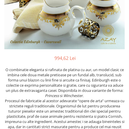
PRET
TAVITE
ACCESORII DECO
RAME FOTO
ACCESORII DECORATIVE
BOXE
SETURI PENTRU CAVIAR
SUB 500
SETURI DE CAFEA
CORPURI DE ILUMINAT
PAHARE SI CANI
SUB 200
BRANDURI
TROFEE
ACCESORII BIROU
SUB 1000
BRANDURI
SUPORTURI PENTRU PRAJITURI
SUB 2000
ROYAL ALBERT
CASETE DE BIJUTERII
SUB 3000
AZAY CASA
WATERFORD
BRANDURI
SUB 5000
JL COQUET
VALENTI
PESTE 5000
JASPER CONRAN
MARIO CIONI
VALENTI
994,62 Lei
SUB 4000
VERA WANG
ROYAL DOULTON
ARGENESI
PRODUSE
PORTMEIRION
SALVIATI
ARTHUR PRICE OF ENGLAND
O combinatie eleganta si rafinata de platina cu aur, un model clasic ce
imbina cele doua metale pretioase pe un fundal alb, translucid, sub
VILLA ALTACHIARA
ROYAL ALBERT
CHINELLI
CĂNI
forma unui blazon cu linii fine si arcuite ca finisaj. Edinburgh este o
PIP STUDIO
PORTMEIRION
AZAY CASA
colectie ce exprima personalitate si gratie, care cu siguranta va aduce
ACCESORII PENTRU MASĂ
un plus de extravaganta casei. Disponibila in doua variante de forma:
COLECȚII
AZAY CASA
VERA WANG
SET CEAI &AMP; DESERT
Princess
si
Winchester.
CHINELLI
WEDGWOOD
CEASURI DE INTERIOR
MIRANDA KERR
Procesul de fabricatie al acestor adevarate “opere de arta” urmeaza cu
strictete reguli traditionale. Organismul de lut pentru producerea
COLECTII
ROYAL DOULTON
OBIECTE DECORATIVE
NEW COUNTRY ROSES PINK
tuturor pieselor este un amestec traditional din clei special pentru
COLECTII
VAZE DECORATIVE
ROSECONFETTI
BOURGOGNE
plasticitate, praf de oase animale pentru rezistenta si piatra Cornish,
impreuna cu alte ingredient. Acestui amestec i se adauga bineinteles si
PRODUSE PENTRU CURĂŢAT
POLKA ROSE
LUXE
GOCCIA
apa, dar in cantitati strict masurate pentru a produce cel mai reusit