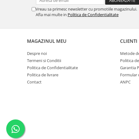
SERENDIPITY WHITE
Vreau sa primesc newsletter cu promotiile magazinului.
FLOWER FESTIVAL BLUE
Afla mai multe in
Politica de Confidentialitate
FLOWER FESTIVAL RED
LOVE BIRDS
CHIQUE VERDE
MAGAZINUL MEU
CLIENTI
CHIQUE ROZ
CHIQUE STRIPES VERDE
Despre noi
Metode de
Renaissance Grey
Termeni si Conditii
Politica d
Royal White
Politica de Confidentialitate
Garantia 
Politica de livrare
Formular 
CHIQUE STRIPES GALBEN
Contact
ANPC
CHIQUE GALBEN