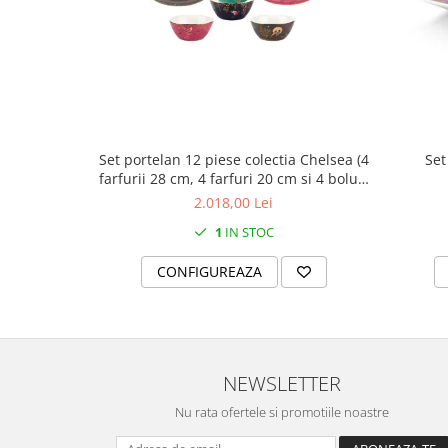
MORRIS&AMP;CO
KINGSLEY
SERENDIPITY GOLD
SERENDIPITY PLATINUM
CHELSEA
MEDICEA
Set portelan 12 piese colectia Chelsea (4
Set
CELESTIAL
farfurii 28 cm, 4 farfuri 20 cm si 4 boluri
PATCHWORK WILLOW
supa 15 cm)
2.018,00 Lei
BLUE LILY
1
IN STOC
HIBISCUS
CONFIGUREAZA
SWAN
FLORENTINE TURQUOISE
ANTHEMION GREY
ORCHARD
NEWSLETTER
CREATURES OF CURIOSITY
JARDIN
Nu rata ofertele si promotiile noastre
RENAISSANCE RED