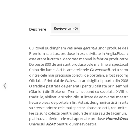
FRAPIERE
GEORGIA
LUCREZIA
VESTA
PAHARE SI ACCESORII
SAMOA
ELISA
CORPORATE
SET PENTRU BĂUTURI
PIVOINE
TONDO DONI
FLOWER
TĂVI SI ACCESORII
ESMERALDA BLANC, GOLD,
ORPHOS
TABLE
Review-uri
(0)
Descriere
PLATINUM
ACCESORII PENTRU FEMEI
CILI
BABY COLLECTION
CHARDONS GOLD, PLATINUM
SFEȘNICE
GIULIA
ROSE
HEMISPHERE
RAME SI ALBUME FOTO
NETTARE DI VINO
LOVE KNOTS SILVER
Cu Royal Buckingham veti avea
garantia
unor produse de in
KHAZARD OR &AMP; PLATINE
Premium sau Lux, produse in exclusivitate in Anglia.Fiecare
CARAFE
NOTTE DI STELLE
WITH LOVE SILVER
este atent lucrata si decorata manual la fabrica producato
JASPER CONRAN PLATINUM
FRUCTIERE ARGINTATE
PLINIO
WITH LOVE BLACK
De peste 300 de ani sunt produse cele mai fine si spectac
CHINOISERIE GREEN
ACCESORII PENTRU BĂRBAȚI
YOUNG
WITH LOVE WHITE
China din lume. Aici isi are atelierele
Caverswall
, cei a car
100 YEARS
dintre cele mai pretioase colectii de portelan, a fost recom
ACCESORII PENTRU BIROU
VIP
INFINITY
Oficial al Printului de Wales, al carui sigiliu il poarta din 200
BLANC SUR BLANC
BOLURI DECO
PIUME
WISH
O traditie pastrata de generatii pentru calitate prin semnul 
GROSGRAIN
AROME DE INTERIOR
AURIS
LOVE KNOTS GOLD
(Olarilor) din Stoke-on-Trent, incepand cu secolul al XVIII-l
LACE GOLD
traditiile, abilitatile si tehnicile utilizate de adevarati maestr
TEXTILE
BOTANIC GARDEN
WITH LOVE NOUVEAU
fiecare piesa de portelan fin. Astazi, designerii-artisti in ar
LACE PLATINUM
BIJUTERII
STELLA
WITH LOVE GOLD
sa creeze printre cele mai spectaculoase colectii, renumite
EQUESTRIA
ARANJAMENTE FLORALE
Fie ca sunt colectii pentru seturi de masa sau de tacamuri, 
platina, va oferim cele mai apreciate produse
Home&Dec
POLKA BLUE
PERNE
Universul
AZAY
pentru dumneavoastra.
CHEEKY PINK