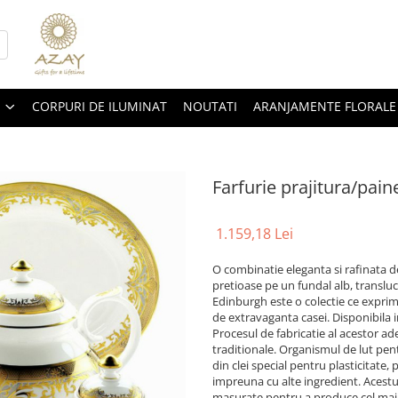
CORPURI DE ILUMINAT
NOUTATI
ARANJAMENTE FLORALE
Farfurie prajitura/pai
1.159,18 Lei
O combinatie eleganta si rafinata d
pretioase pe un fundal alb, translucid
Edinburgh este o colectie ce exprim
de extravaganta casei. Disponibila 
Procesul de fabricatie al acestor ad
traditionale. Organismul de lut pen
din clei special pentru plasticitate,
impreuna cu alte ingredient. Acestui
masurate pentru a produce cel mai re