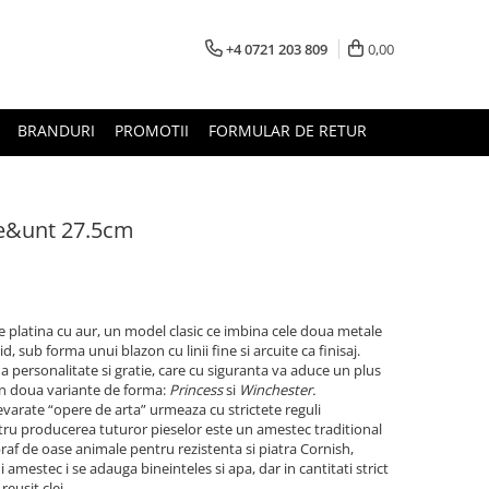
+4 0721 203 809
0,00
BRANDURI
PROMOTII
FORMULAR DE RETUR
ne&unt 27.5cm
e platina cu aur, un model clasic ce imbina cele doua metale
, sub forma unui blazon cu linii fine si arcuite ca finisaj.
a personalitate si gratie, care cu siguranta va aduce un plus
in doua variante de forma:
Princess
si
Winchester.
evarate “opere de arta” urmeaza cu strictete reguli
tru producerea tuturor pieselor este un amestec traditional
 praf de oase animale pentru rezistenta si piatra Cornish,
 amestec i se adauga bineinteles si apa, dar in cantitati strict
usit clei...