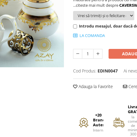
...citeste mai mult despre
CAVERS
Introdu mesajul, doar dacă do
LA COMANDA
ADAUG
Cod Produs:
EDIN0047
Ai nevo
Adauga la Favorite
Cere 
Livr
GRA
+20
la
Branduri
come
Autentice
de
mini
Internationale
300