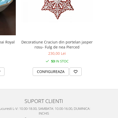
Decoratiune Craciun din portelan jasper
Decoratiun
eai Royal
rosu- Fulg de nea Pierced
rosu
230,00 Lei
53
IN STOC
CONFIGUREAZA
C
SUPORT CLIENTI
ucuresti L-V: 10.00-18.00, SAMBATA: 10.00-16.00, DUMINICA:
INCHIS