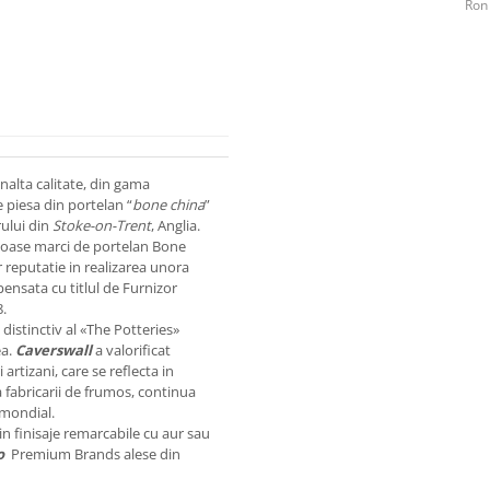
Ron
alta calitate, din gama
 piesa din portelan “
bone china
”
rului din
Stoke-on-Trent
, Anglia.
uloase marci de portelan Bone
or reputatie in realizarea unora
pensata cu titlul de Furnizor
8.
distinctiv al «The Potteries»
ea.
Caverswall
a valorificat
i artizani, care se reflecta in
ta fabricarii de frumos, continua
 mondial.
in finisaje remarcabile cu aur sau
o
Premium Brands alese din