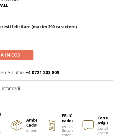
WALL
rești felicitare (maxim 300 caractere)
A IN COS
ie de ajutor?
+4 0721 203 809
informatii
are
TUITA
FELICITARE
Consultanță
Ambalare
cadou
asigurată
nzi
Cadou
pentru
Consiliere
impecabilă
fiecare
m
gratuită
comanda