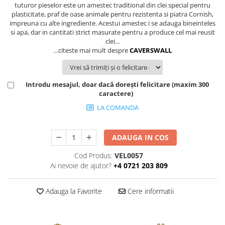
FRAPIERE
GEORGIA
LUCREZIA
VESTA
tuturor pieselor este un amestec traditional din clei special pentru
plasticitate, praf de oase animale pentru rezistenta si piatra Cornish,
PAHARE SI ACCESORII
SAMOA
ELISA
CORPORATE
impreuna cu alte ingrediente. Acestui amestec i se adauga bineinteles
SET PENTRU BĂUTURI
PIVOINE
TONDO DONI
FLOWER
si apa, dar in cantitati strict masurate pentru a produce cel mai reusit
clei...
TĂVI SI ACCESORII
ESMERALDA BLANC, GOLD,
ORPHOS
TABLE
...citeste mai mult despre
CAVERSWALL
PLATINUM
ACCESORII PENTRU FEMEI
CILI
BABY COLLECTION
CHARDONS GOLD, PLATINUM
SFEȘNICE
GIULIA
ROSE
HEMISPHERE
RAME SI ALBUME FOTO
NETTARE DI VINO
LOVE KNOTS SILVER
Introdu mesajul, doar dacă dorești felicitare (maxim 300
KHAZARD OR &AMP; PLATINE
caractere)
CARAFE
NOTTE DI STELLE
WITH LOVE SILVER
JASPER CONRAN PLATINUM
FRUCTIERE ARGINTATE
PLINIO
WITH LOVE BLACK
LA COMANDA
CHINOISERIE GREEN
ACCESORII PENTRU BĂRBAȚI
YOUNG
WITH LOVE WHITE
100 YEARS
ACCESORII PENTRU BIROU
VIP
INFINITY
ADAUGA IN COS
BLANC SUR BLANC
BOLURI DECO
PIUME
WISH
Cod Produs:
VEL0057
GROSGRAIN
AROME DE INTERIOR
AURIS
LOVE KNOTS GOLD
Ai nevoie de ajutor?
+4 0721 203 809
LACE GOLD
TEXTILE
BOTANIC GARDEN
WITH LOVE NOUVEAU
LACE PLATINUM
BIJUTERII
STELLA
WITH LOVE GOLD
Adauga la Favorite
Cere informatii
EQUESTRIA
ARANJAMENTE FLORALE
POLKA BLUE
PERNE
CHEEKY PINK