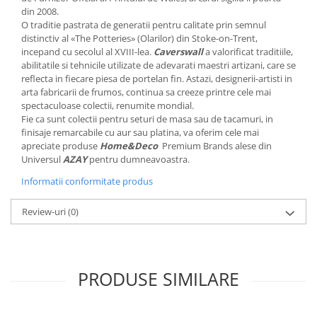
MORRIS&AMP;CO
din 2008.
O traditie pastrata de generatii pentru calitate prin semnul
KINGSLEY
distinctiv al «The Potteries» (Olarilor) din Stoke-on-Trent,
SERENDIPITY GOLD
incepand cu secolul al XVIII-lea.
Caverswall
a valorificat traditiile,
SERENDIPITY PLATINUM
abilitatile si tehnicile utilizate de adevarati maestri artizani, care se
reflecta in fiecare piesa de portelan fin. Astazi, designerii-artisti in
CHELSEA
arta fabricarii de frumos, continua sa creeze printre cele mai
MEDICEA
spectaculoase colectii, renumite mondial.
Fie ca sunt colectii pentru seturi de masa sau de tacamuri, in
CELESTIAL
finisaje remarcabile cu aur sau platina, va oferim cele mai
PATCHWORK WILLOW
apreciate produse
Home&Deco
Premium Brands alese din
BLUE LILY
Universul
AZAY
pentru dumneavoastra.
HIBISCUS
Informatii conformitate produs
SWAN
Review-uri
(0)
FLORENTINE TURQUOISE
ANTHEMION GREY
ORCHARD
CREATURES OF CURIOSITY
PRODUSE SIMILARE
JARDIN
RENAISSANCE RED