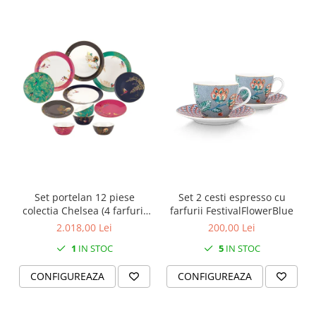
SERENDIPITY WHITE
FLOWER FESTIVAL BLUE
FLOWER FESTIVAL RED
LOVE BIRDS
CHIQUE VERDE
CHIQUE ROZ
CHIQUE STRIPES VERDE
Renaissance Grey
Royal White
CHIQUE STRIPES GALBEN
CHIQUE GALBEN
Set portelan 12 piese
Set 2 cesti espresso cu
colectia Chelsea (4 farfurii
farfurii FestivalFlowerBlue
28 cm, 4 farfuri 20 cm si 4
2.018,00 Lei
200,00 Lei
boluri supa 15 cm)
1
IN STOC
5
IN STOC
CONFIGUREAZA
CONFIGUREAZA