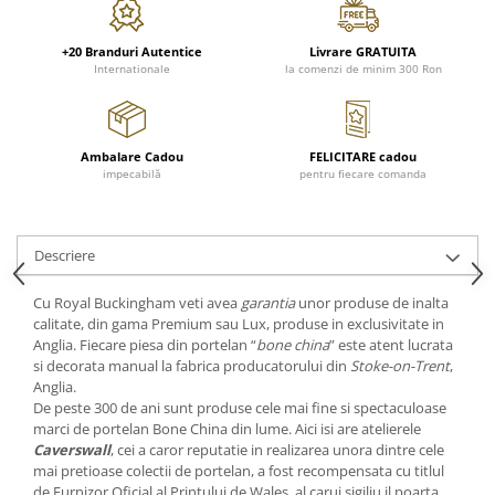
Cote Noire
ARRIS
CELESTIAL PLATINUM
+20 Branduri Autentice
Livrare GRATUITA
Internationale
la comenzi de minim 300 Ron
CORNUCOPIA
INTAGLIO
JASPER CONRAN GOLD
Ambalare Cadou
FELICITARE cadou
RENAISSANCE GOLD
impecabilă
pentru fiecare comanda
ANTHEMION BLUE
BUTTERFLY BLOOM
OLD COUNTRY ROSES
Descriere
PASHMINA
Cu Royal Buckingham veti avea
garantia
unor produse de inalta
SIGNET PLATINUM
calitate, din gama Premium sau Lux, produse in exclusivitate in
CELESTIAL GOLD
Anglia. Fiecare piesa din portelan “
bone china
” este atent lucrata
si decorata manual la fabrica producatorului din
Stoke-on-Trent
,
NATURE
Anglia.
CHINOISERIE WHITE
De peste 300 de ani sunt produse cele mai fine si spectaculoase
JASPER CONRAN WHITE
marci de portelan Bone China din lume. Aici isi are atelierele
Caverswall
, cei a caror reputatie in realizarea unora dintre cele
GILDED MUSE
mai pretioase colectii de portelan, a fost recompensata cu titlul
WONDERLUST
de Furnizor Oficial al Printului de Wales, al carui sigiliu il poarta