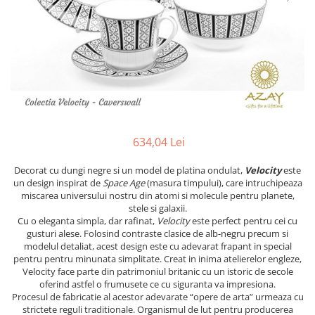
PRET
TAVITE
ACCESORII DECO
RAME FOTO
ACCESORII DECORATIVE
BOXE
SETURI PENTRU CAVIAR
SUB 500
SETURI DE CAFEA
CORPURI DE ILUMINAT
PAHARE SI CANI
SUB 200
BRANDURI
TROFEE
ACCESORII BIROU
SUB 1000
BRANDURI
SUPORTURI PENTRU PRAJITURI
SUB 2000
ROYAL ALBERT
CASETE DE BIJUTERII
SUB 3000
AZAY CASA
WATERFORD
BRANDURI
SUB 5000
JL COQUET
VALENTI
PESTE 5000
JASPER CONRAN
MARIO CIONI
VALENTI
634,04 Lei
SUB 4000
VERA WANG
ROYAL DOULTON
ARGENESI
PRODUSE
PORTMEIRION
SALVIATI
ARTHUR PRICE OF ENGLAND
Decorat cu dungi negre si un model de platina ondulat,
Velocity
este
un design inspirat de
Space Age
(masura timpului), care intruchipeaza
VILLA ALTACHIARA
ROYAL ALBERT
CHINELLI
CĂNI
miscarea universului nostru din atomi si molecule pentru planete,
PIP STUDIO
PORTMEIRION
AZAY CASA
stele si galaxii.
ACCESORII PENTRU MASĂ
Cu o eleganta simpla, dar rafinat,
Velocity
este perfect pentru cei cu
COLECȚII
AZAY CASA
VERA WANG
SET CEAI &AMP; DESERT
gusturi alese. Folosind contraste clasice de alb-negru precum si
CHINELLI
WEDGWOOD
CEASURI DE INTERIOR
MIRANDA KERR
modelul detaliat, acest design este cu adevarat frapant in special
pentru pentru minunata simplitate. Creat in inima atelierelor engleze,
COLECTII
ROYAL DOULTON
OBIECTE DECORATIVE
NEW COUNTRY ROSES PINK
Velocity face parte din patrimoniul britanic cu un istoric de secole
COLECTII
VAZE DECORATIVE
ROSECONFETTI
BOURGOGNE
oferind astfel o frumusete ce cu siguranta va impresiona.
Procesul de fabricatie al acestor adevarate “opere de arta” urmeaza cu
PRODUSE PENTRU CURĂŢAT
POLKA ROSE
LUXE
GOCCIA
strictete reguli traditionale. Organismul de lut pentru producerea