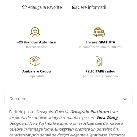
FRAPIERE
GEORGIA
LUCREZIA
VESTA
Adauga la Favorite
Cere informatii
PAHARE SI ACCESORII
SAMOA
ELISA
CORPORATE
SET PENTRU BĂUTURI
PIVOINE
TONDO DONI
FLOWER
TĂVI SI ACCESORII
ESMERALDA BLANC, GOLD,
ORPHOS
TABLE
PLATINUM
ACCESORII PENTRU FEMEI
CILI
BABY COLLECTION
CHARDONS GOLD, PLATINUM
SFEȘNICE
GIULIA
ROSE
+20 Branduri Autentice
Livrare GRATUITA
Internationale
la comenzi de minim 300 Ron
HEMISPHERE
RAME SI ALBUME FOTO
NETTARE DI VINO
LOVE KNOTS SILVER
KHAZARD OR &AMP; PLATINE
CARAFE
NOTTE DI STELLE
WITH LOVE SILVER
JASPER CONRAN PLATINUM
FRUCTIERE ARGINTATE
PLINIO
WITH LOVE BLACK
CHINOISERIE GREEN
Ambalare Cadou
FELICITARE cadou
ACCESORII PENTRU BĂRBAȚI
YOUNG
WITH LOVE WHITE
impecabilă
pentru fiecare comanda
100 YEARS
ACCESORII PENTRU BIROU
VIP
INFINITY
BLANC SUR BLANC
BOLURI DECO
PIUME
WISH
GROSGRAIN
AROME DE INTERIOR
AURIS
LOVE KNOTS GOLD
Descriere
LACE GOLD
TEXTILE
BOTANIC GARDEN
WITH LOVE NOUVEAU
LACE PLATINUM
Farfurie paste
Grosgrain. Colectia
Grosgrain Platinum
este
BIJUTERII
STELLA
WITH LOVE GOLD
inspirata de subtilele atingeri romantice pe care
Vera Wang
,
EQUESTRIA
ARANJAMENTE FLORALE
designerul New York-ez le exprima prin rochiile sale de mireasa
POLKA BLUE
PERNE
celebre in intreaga lume.
Grosgrain
prezinta un portelan fin,
caracterizat prin detalii de design elegante si gratioase. Decorata
CHEEKY PINK