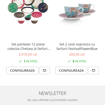
SERENDIPITY WHITE
FLOWER FESTIVAL BLUE
FLOWER FESTIVAL RED
LOVE BIRDS
CHIQUE VERDE
CHIQUE ROZ
CHIQUE STRIPES VERDE
Set portelan 12 piese
Set 2 cesti espresso cu
Renaissance Grey
colectia Chelsea (4 farfurii
farfurii FestivalFlowerBlue
Royal White
28 cm, 4 farfuri 20 cm si 4
2.018,00 Lei
200,00 Lei
CHIQUE STRIPES GALBEN
boluri supa 15 cm)
1
IN STOC
5
IN STOC
CHIQUE GALBEN
CONFIGUREAZA
CONFIGUREAZA
NEWSLETTER
Nu rata ofertele si promotiile noastre