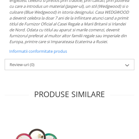
englezesc celebru si pretios prin traditie, prin calitati, prin puterea
MORRIS&AMP;CO
cu care a introdus un material (Jasper-ul), un stil (Wedgwood) si o
culoare (Blue Wedgwood) in istoria designului. Casa WEDGWOOD
KINGSLEY
a devenit celebra la doar 7 ani de la infiintare atunci cand a primit
SERENDIPITY GOLD
titlul de Furnizor Oficial al Casei Regale a Marii Britanii si Irlandei
SERENDIPITY PLATINUM
de Nord. Odata cu titlul au aparut si marile comenzi, devenit
furnizorul preferat al multor altor familii regale sau imperiale din
CHELSEA
Europa, printre care si Imparateasa Ecaterina a Rusiei.
MEDICEA
Informatii conformitate produs
CELESTIAL
PATCHWORK WILLOW
Review-uri
(0)
BLUE LILY
HIBISCUS
SWAN
PRODUSE SIMILARE
FLORENTINE TURQUOISE
ANTHEMION GREY
ORCHARD
CREATURES OF CURIOSITY
JARDIN
RENAISSANCE RED