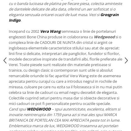
Cote Noire
cu o banda lucioasa de platina pe fiecare piesa, colectia aminteste
ARRIS
de dantelele delicate de alta data, oferind un aer sofisticat si o
CELESTIAL PLATINUM
eleganta senzuala oricarei ocazii de luat masa. Vezi si
Grosgrain
Indigo
.
CORNUCOPIA
INTAGLIO
Incepand cu 2002
Vera Wang
semneaza o linie de portelanuri
JASPER CONRAN GOLD
englezesti Bone China produse in colaborarea cu
Wedgwood
si o
complexa linie de CADOURI DE NUNTA din cristal si argint ce
RENAISSANCE GOLD
inglobeaza elementele caracteristice stilului sau atat de apreciat:
ANTHEMION BLUE
linii fine si delicate, interpretari ale panglicilor, fundelor si florilor,
BUTTERFLY BLOOM
modele decorative inspirate de trandafirii albi, florile preferate ale
Verei. Toate piesele sunt realizate din materiale pretioase si
OLD COUNTRY ROSES
trainice, cu design clasic si contemporan sunt utile si absolut
PASHMINA
remarcabile oriunde isi fac aparitia! Vera Wang este de asemenea
apreciata pentru curajul cu care a introdus negrul in rochiile de
SIGNET PLATINUM
mireasa, culoare pe care nu ezita sa il foloseasca si in nu mai putin
CELESTIAL GOLD
celebra sa linie de cadouri cu email negru deosebit de eleganta.
NATURE
Colectiile cuprind seturi pentru masa dar si obiecte decorative si
mici cadouri ce pot fi personalizate pentru ocaziile speciale.
CHINOISERIE WHITE
Cand spui
WEDGWOOD
– spui autenticitate, excelenta, elitism si
JASPER CONRAN WHITE
inovatie neintrerupta din 1759 pana azi si mai ales spui MARCA
GILDED MUSE
BRITANICA DE PORTELAN CEA MAI APRECIATA peste tot in lume.
Emblematica marca de lux, WEDGWOOD inseamna azi portelan
WONDERLUST