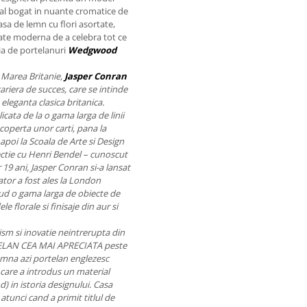
ndal bogat in nuante cromatice de
masa de lemn cu flori asortate,
tate moderna de a celebra tot ce
ia de portelanuri
Wedgwood
 Marea Britanie,
Jasper Conran
cariera de succes, care se intinde
eleganta clasica britanica.
cata de la o gama larga de linii
coperta unor carti, pana la
apoi la Scoala de Arte si Design
ectie cu Henri Bendel – cunoscut
19 ani, Jasper Conran si-a lansat
tor a fost ales la London
lud o gama larga de obiecte de
e florale si finisaje din aur si
sm si inovatie neintrerupta din
TELAN CEA MAI APRECIATA peste
na azi portelan englezesc
cu care a introdus un material
) in istoria designului. Casa
tunci cand a primit titlul de