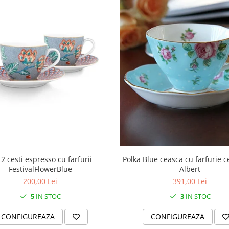
 2 cesti espresso cu farfurii
Polka Blue ceasca cu farfurie c
FestivalFlowerBlue
Albert
200,00 Lei
391,00 Lei
5
IN STOC
3
IN STOC
CONFIGUREAZA
CONFIGUREAZA