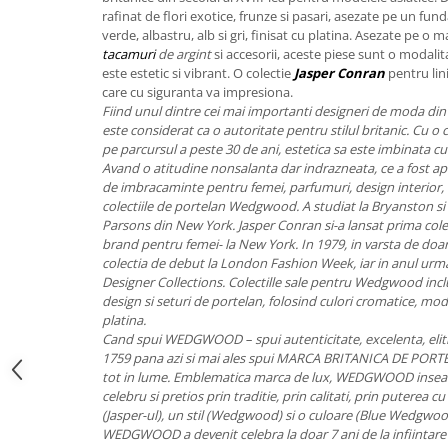
FRAPIERE
GEORGIA
LUCREZIA
VESTA
rafinat de flori exotice, frunze si pasari, asezate pe un fu
PAHARE SI ACCESORII
SAMOA
ELISA
CORPORATE
verde, albastru, alb si gri, finisat cu platina. Asezate pe o 
tacamuri
de argint
si accesorii, aceste piese sunt o modali
SET PENTRU BĂUTURI
PIVOINE
TONDO DONI
FLOWER
este estetic si vibrant. O colectie
Jasper Conran
pentru lin
TĂVI SI ACCESORII
ESMERALDA BLANC, GOLD,
ORPHOS
TABLE
care cu siguranta va impresiona.
PLATINUM
ACCESORII PENTRU FEMEI
CILI
BABY COLLECTION
Fiind unul dintre cei mai importanti designeri de moda din
CHARDONS GOLD, PLATINUM
este considerat ca o autoritate pentru stilul britanic. Cu o 
SFEȘNICE
GIULIA
ROSE
pe parcursul a peste 30 de ani, estetica sa este imbinata cu 
HEMISPHERE
RAME SI ALBUME FOTO
NETTARE DI VINO
LOVE KNOTS SILVER
Avand o atitudine nonsalanta dar indrazneata, ce a fost apli
KHAZARD OR &AMP; PLATINE
de imbracaminte pentru femei, parfumuri, design interior, 
CARAFE
NOTTE DI STELLE
WITH LOVE SILVER
colectiile de portelan Wedgwood. A studiat la Bryanston si 
JASPER CONRAN PLATINUM
FRUCTIERE ARGINTATE
PLINIO
WITH LOVE BLACK
Parsons din New York. Jasper Conran si-a lansat prima col
CHINOISERIE GREEN
ACCESORII PENTRU BĂRBAȚI
YOUNG
WITH LOVE WHITE
brand pentru femei- la New York. In 1979, in varsta de doar 
100 YEARS
colectia de debut la London Fashion Week, iar in anul urma
ACCESORII PENTRU BIROU
VIP
INFINITY
Designer Collections. Colectille sale pentru Wedgwood inc
BLANC SUR BLANC
BOLURI DECO
PIUME
WISH
design si seturi de portelan, folosind culori cromatice, model
GROSGRAIN
AROME DE INTERIOR
AURIS
LOVE KNOTS GOLD
platina.
LACE GOLD
Cand spui WEDGWOOD – spui autenticitate, excelenta, eliti
TEXTILE
BOTANIC GARDEN
WITH LOVE NOUVEAU
1759 pana azi si mai ales spui MARCA BRITANICA DE POR
LACE PLATINUM
BIJUTERII
STELLA
WITH LOVE GOLD
tot in lume. Emblematica marca de lux, WEDGWOOD inseam
EQUESTRIA
ARANJAMENTE FLORALE
celebru si pretios prin traditie, prin calitati, prin puterea 
(Jasper-ul), un stil (Wedgwood) si o culoare (Blue Wedgwood
POLKA BLUE
PERNE
WEDGWOOD a devenit celebra la doar 7 ani de la infiintare a
CHEEKY PINK