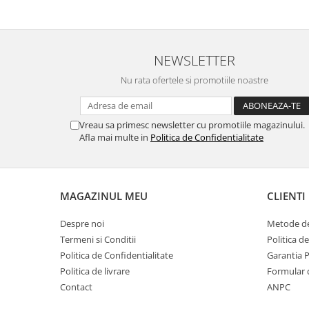
SERENDIPITY WHITE
FLOWER FESTIVAL BLUE
FLOWER FESTIVAL RED
NEWSLETTER
LOVE BIRDS
CHIQUE VERDE
Nu rata ofertele si promotiile noastre
CHIQUE ROZ
CHIQUE STRIPES VERDE
Vreau sa primesc newsletter cu promotiile magazinului.
Renaissance Grey
Afla mai multe in
Politica de Confidentialitate
Royal White
CHIQUE STRIPES GALBEN
CHIQUE GALBEN
MAGAZINUL MEU
CLIENTI
Despre noi
Metode de
Termeni si Conditii
Politica d
Politica de Confidentialitate
Garantia 
Politica de livrare
Formular 
Contact
ANPC