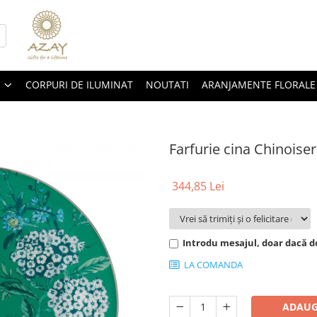
CORPURI DE ILUMINAT
NOUTATI
ARANJAMENTE FLORALE
Farfurie cina Chinoise
344,85 Lei
Introdu mesajul, doar dacă do
LA COMANDA
ADAUG