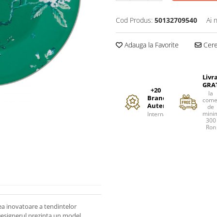
Cod Produs:
50132709540
Ai 
Adauga la Favorite
Cere 
Livr
GRA
+20
la
Branduri
come
Autentice
de
mini
Internationale
300
Ron
rea inovatoare a tendintelor
 Designerul prezinta un model