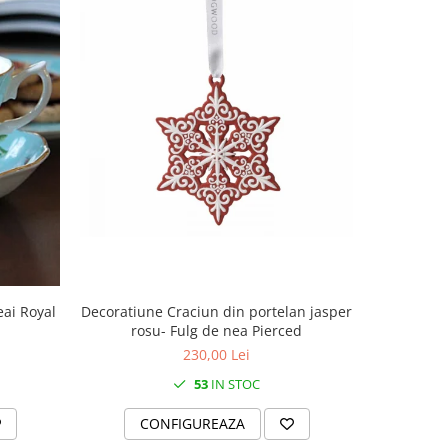
Decoratiune Craciun din portelan jasper
Decoratiun
eai Royal
rosu- Fulg de nea Pierced
rosu
230,00 Lei
53
IN STOC
CONFIGUREAZA
C