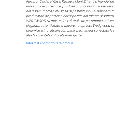
Cote Noire
Furnizor Oficial al Casei Regale a Marii Britanii si Irlandei 
ARRIS
inovatii, colectii istorice, produse cu succes global sau seri
din jasper, marca a reusit sa isi pastreze titlul si pozitia in
CELESTIAL PLATINUM
producatori de portelan dar si pozitia din mintea si sufletu
CORNUCOPIA
WEDGWOOD ca mostenire culturala de patrimoniu universa
INTAGLIO
eleganta, autenticitate si valoare nu opreste Wedgwood sa 
dinamice si inovatoare companii, permanent conectata la te
JASPER CONRAN GOLD
ales la curentele culturale emergente.
RENAISSANCE GOLD
Informatii conformitate produs
ANTHEMION BLUE
BUTTERFLY BLOOM
OLD COUNTRY ROSES
PASHMINA
SIGNET PLATINUM
CELESTIAL GOLD
NATURE
CHINOISERIE WHITE
JASPER CONRAN WHITE
GILDED MUSE
WONDERLUST