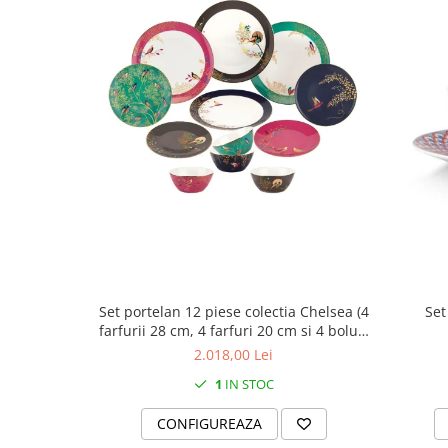
MORRIS&AMP;CO
KINGSLEY
SERENDIPITY GOLD
SERENDIPITY PLATINUM
CHELSEA
MEDICEA
CELESTIAL
PATCHWORK WILLOW
BLUE LILY
HIBISCUS
SWAN
FLORENTINE TURQUOISE
Set portelan 12 piese colectia Chelsea (4
Set
ANTHEMION GREY
farfurii 28 cm, 4 farfuri 20 cm si 4 boluri
supa 15 cm)
ORCHARD
2.018,00 Lei
CREATURES OF CURIOSITY
1
IN STOC
JARDIN
CONFIGUREAZA
RENAISSANCE RED