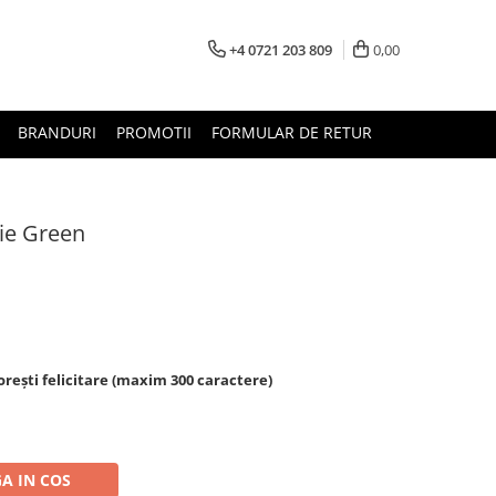
+4 0721 203 809
0,00
BRANDURI
PROMOTII
FORMULAR DE RETUR
rie Green
rești felicitare (maxim 300 caractere)
A IN COS