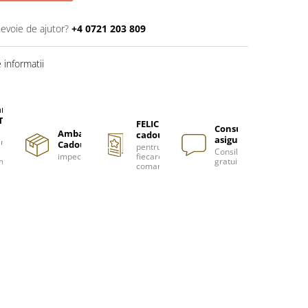
nevoie de ajutor?
+4 0721 203 809
informatii
are
TUITA
FELICITARE
Consultanță
Ambalare
cadou
asigurată
nzi
Cadou
pentru
Consiliere
impecabilă
fiecare
m
gratuită
comanda