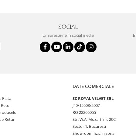
SOCIAL
Urmareste-ne in social media
B
DATE COMERCIALE
 Plata
SC ROYAL VELVET SRL
e Retur
J40/15508/2007
Produselor
RO 22266055
de Retur
Str. W.A. Mozart, nr. 20C
Sector 1, Bucuresti
Showroom fizic in zona