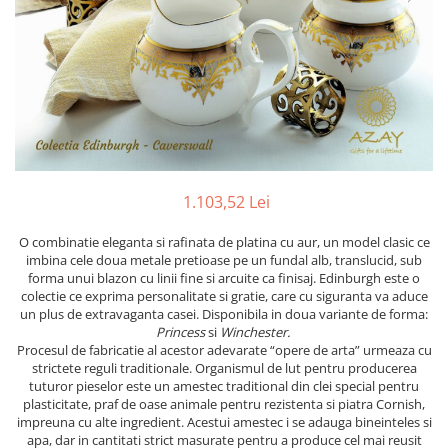
PRET
TAVITE
ACCESORII DECO
RAME FOTO
ACCESORII DECORATIVE
BOXE
SETURI PENTRU CAVIAR
SUB 500
SETURI DE CAFEA
CORPURI DE ILUMINAT
PAHARE SI CANI
SUB 200
BRANDURI
TROFEE
ACCESORII BIROU
SUB 1000
BRANDURI
SUPORTURI PENTRU PRAJITURI
SUB 2000
ROYAL ALBERT
CASETE DE BIJUTERII
SUB 3000
AZAY CASA
WATERFORD
BRANDURI
SUB 5000
JL COQUET
VALENTI
PESTE 5000
JASPER CONRAN
MARIO CIONI
VALENTI
1.103,52 Lei
SUB 4000
VERA WANG
ROYAL DOULTON
ARGENESI
PRODUSE
PORTMEIRION
SALVIATI
ARTHUR PRICE OF ENGLAND
O combinatie eleganta si rafinata de platina cu aur, un model clasic ce
imbina cele doua metale pretioase pe un fundal alb, translucid, sub
VILLA ALTACHIARA
ROYAL ALBERT
CHINELLI
CĂNI
forma unui blazon cu linii fine si arcuite ca finisaj. Edinburgh este o
PIP STUDIO
PORTMEIRION
AZAY CASA
colectie ce exprima personalitate si gratie, care cu siguranta va aduce
ACCESORII PENTRU MASĂ
un plus de extravaganta casei. Disponibila in doua variante de forma:
COLECȚII
AZAY CASA
VERA WANG
SET CEAI &AMP; DESERT
Princess
si
Winchester.
CHINELLI
WEDGWOOD
CEASURI DE INTERIOR
MIRANDA KERR
Procesul de fabricatie al acestor adevarate “opere de arta” urmeaza cu
strictete reguli traditionale. Organismul de lut pentru producerea
COLECTII
ROYAL DOULTON
OBIECTE DECORATIVE
NEW COUNTRY ROSES PINK
tuturor pieselor este un amestec traditional din clei special pentru
COLECTII
VAZE DECORATIVE
ROSECONFETTI
BOURGOGNE
plasticitate, praf de oase animale pentru rezistenta si piatra Cornish,
impreuna cu alte ingredient. Acestui amestec i se adauga bineinteles si
PRODUSE PENTRU CURĂŢAT
POLKA ROSE
LUXE
GOCCIA
apa, dar in cantitati strict masurate pentru a produce cel mai reusit