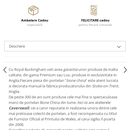
Cote Noire
ARRIS
CELESTIAL PLATINUM
Ambalare Cadou
FELICITARE cadou
CORNUCOPIA
impecabilă
pentru fiecare comanda
INTAGLIO
JASPER CONRAN GOLD
RENAISSANCE GOLD
Descriere
ANTHEMION BLUE
BUTTERFLY BLOOM
OLD COUNTRY ROSES
Cu Royal Buckingham veti avea
garantia
unor produse de inalta
PASHMINA
calitate, din gama Premium sau Lux, produse in exclusivitate in
Anglia.Fiecare piesa din portelan “
bone china
” este atent lucrata
SIGNET PLATINUM
si decorata manual la fabrica producatorului din
Stoke-on-Trent
,
CELESTIAL GOLD
Anglia.
NATURE
De peste 300 de ani sunt produse cele mai fine si spectaculoase
marci de portelan Bone China din lume. Aici isi are atelierele
CHINOISERIE WHITE
Caverswall
, cei a caror reputatie in realizarea unora dintre cele
JASPER CONRAN WHITE
mai pretioase colectii de portelan, a fost recompensata cu titlul
GILDED MUSE
de Furnizor Oficial al Printului de Wales, al carui sigiliu il poarta
din 2008.
WONDERLUST