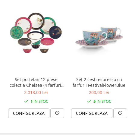
SERENDIPITY WHITE
FLOWER FESTIVAL BLUE
FLOWER FESTIVAL RED
LOVE BIRDS
CHIQUE VERDE
CHIQUE ROZ
CHIQUE STRIPES VERDE
Renaissance Grey
Royal White
CHIQUE STRIPES GALBEN
Set portelan 12 piese
Set 2 cesti espresso cu
CHIQUE GALBEN
colectia Chelsea (4 farfurii
farfurii FestivalFlowerBlue
28 cm, 4 farfuri 20 cm si 4
2.018,00 Lei
200,00 Lei
boluri supa 15 cm)
1
IN STOC
5
IN STOC
CONFIGUREAZA
CONFIGUREAZA