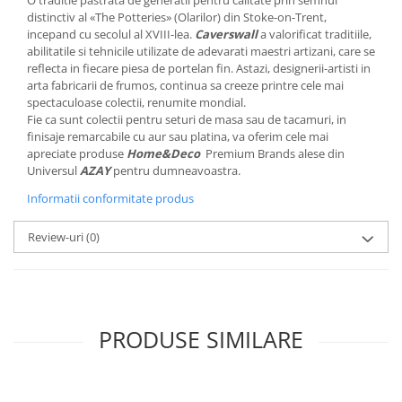
O traditie pastrata de generatii pentru calitate prin semnul
MORRIS&AMP;CO
distinctiv al «The Potteries» (Olarilor) din Stoke-on-Trent,
incepand cu secolul al XVIII-lea.
Caverswall
a valorificat traditiile,
KINGSLEY
abilitatile si tehnicile utilizate de adevarati maestri artizani, care se
SERENDIPITY GOLD
reflecta in fiecare piesa de portelan fin. Astazi, designerii-artisti in
SERENDIPITY PLATINUM
arta fabricarii de frumos, continua sa creeze printre cele mai
spectaculoase colectii, renumite mondial.
CHELSEA
Fie ca sunt colectii pentru seturi de masa sau de tacamuri, in
MEDICEA
finisaje remarcabile cu aur sau platina, va oferim cele mai
CELESTIAL
apreciate produse
Home&Deco
Premium Brands alese din
Universul
AZAY
pentru dumneavoastra.
PATCHWORK WILLOW
Informatii conformitate produs
BLUE LILY
HIBISCUS
Review-uri
(0)
SWAN
FLORENTINE TURQUOISE
ANTHEMION GREY
ORCHARD
PRODUSE SIMILARE
CREATURES OF CURIOSITY
JARDIN
RENAISSANCE RED