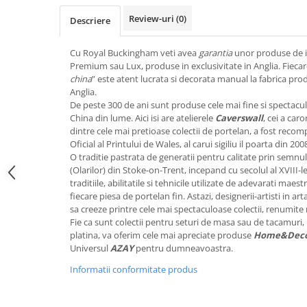
FRAPIERE
GEORGIA
LUCREZIA
VESTA
Review-uri
(0)
Descriere
PAHARE SI ACCESORII
SAMOA
ELISA
CORPORATE
SET PENTRU BĂUTURI
PIVOINE
TONDO DONI
FLOWER
Cu Royal Buckingham veti avea
garantia
unor produse de in
TĂVI SI ACCESORII
ESMERALDA BLANC, GOLD,
ORPHOS
TABLE
Premium sau Lux, produse in exclusivitate in Anglia. Fiecar
PLATINUM
ACCESORII PENTRU FEMEI
CILI
BABY COLLECTION
china
” este atent lucrata si decorata manual la fabrica pr
CHARDONS GOLD, PLATINUM
Anglia.
SFEȘNICE
GIULIA
ROSE
De peste 300 de ani sunt produse cele mai fine si spectac
HEMISPHERE
RAME SI ALBUME FOTO
NETTARE DI VINO
LOVE KNOTS SILVER
China din lume. Aici isi are atelierele
Caverswall
, cei a car
KHAZARD OR &AMP; PLATINE
CARAFE
NOTTE DI STELLE
WITH LOVE SILVER
dintre cele mai pretioase colectii de portelan, a fost recom
JASPER CONRAN PLATINUM
Oficial al Printului de Wales, al carui sigiliu il poarta din 200
FRUCTIERE ARGINTATE
PLINIO
WITH LOVE BLACK
O traditie pastrata de generatii pentru calitate prin semnul 
CHINOISERIE GREEN
ACCESORII PENTRU BĂRBAȚI
YOUNG
WITH LOVE WHITE
(Olarilor) din Stoke-on-Trent, incepand cu secolul al XVIII-l
100 YEARS
ACCESORII PENTRU BIROU
VIP
INFINITY
traditiile, abilitatile si tehnicile utilizate de adevarati maestr
BLANC SUR BLANC
fiecare piesa de portelan fin. Astazi, designerii-artisti in ar
BOLURI DECO
PIUME
WISH
sa creeze printre cele mai spectaculoase colectii, renumite
GROSGRAIN
AROME DE INTERIOR
AURIS
LOVE KNOTS GOLD
Fie ca sunt colectii pentru seturi de masa sau de tacamuri, 
LACE GOLD
platina, va oferim cele mai apreciate produse
Home&Dec
TEXTILE
BOTANIC GARDEN
WITH LOVE NOUVEAU
Universul
AZAY
pentru dumneavoastra.
LACE PLATINUM
BIJUTERII
STELLA
WITH LOVE GOLD
EQUESTRIA
Informatii conformitate produs
ARANJAMENTE FLORALE
POLKA BLUE
PERNE
CHEEKY PINK