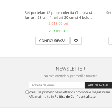
MORRIS&AMP;CO
KINGSLEY
Set portelan 12 piese colectia Chelsea (4
Set
SERENDIPITY GOLD
farfurii 28 cm, 4 farfuri 20 cm si 4 boluri
supa 15 cm)
SERENDIPITY PLATINUM
2.018,00 Lei
CHELSEA
1
IN STOC
MEDICEA
CONFIGUREAZA
CELESTIAL
PATCHWORK WILLOW
BLUE LILY
HIBISCUS
NEWSLETTER
SWAN
FLORENTINE TURQUOISE
Nu rata ofertele si promotiile noastre
ANTHEMION GREY
ORCHARD
Vreau sa primesc newsletter cu promotiile magazinului.
CREATURES OF CURIOSITY
Afla mai multe in
Politica de Confidentialitate
JARDIN
RENAISSANCE RED