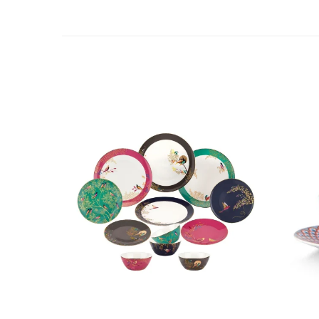
Cote Noire
ARRIS
CELESTIAL PLATINUM
CORNUCOPIA
INTAGLIO
JASPER CONRAN GOLD
RENAISSANCE GOLD
ANTHEMION BLUE
BUTTERFLY BLOOM
OLD COUNTRY ROSES
PASHMINA
SIGNET PLATINUM
CELESTIAL GOLD
NATURE
CHINOISERIE WHITE
JASPER CONRAN WHITE
GILDED MUSE
WONDERLUST