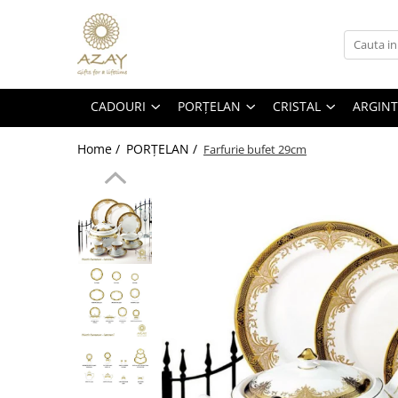
CADOURI
PORȚELAN
CRISTAL
ARGINT
OCAZII
PRODUSE
PRODUSE
PRODUSE
CADOURI
PORȚELAN
CRISTAL
ARGINT
CORPORATE
DECORATIUNI BRAD CRACIUN
DECORATIUNI BRADUL CRACIUN
DECORATIUNI PENTRU CRACIUN
DECORATIUNI PENTRU CRĂCIUN
FARFURII
CEASURI
CADOURI PENTRU BOTEZ
Home /
PORȚELAN /
Farfurie bufet 29cm
FEMEI
CESTI CU FARFURIOARA
CARAFE
CORPURI DE ILUMINAT
NUNTĂ
SETURI DE CEAI
BRICHETE
OBIECTE DECORATIVE
8 MARTIE
CEAINICE
ACCESORII MASA
VAZE SI ACCESORII
VALENTINE'S DAY
CANI
SCRUMIERE
BOLURI DECORATIVE
COPII
ACCESORII PENTRU MASA
VAZE
FRAPIERE
BOTEZ
SUPORT PRAJITURI
FRUCTIERE CRISTAL
ACCESORII PENTRU BAUTURI
NAȘI
SET 3 PIESE
PAHARE
ACCESORII SERVIRE
BĂRBAȚI
PLATOURI
SETURI DE PAHARE
TAVI
PAȘTE
CREMIERE &AMP; ZAHARNITE
FRAPIERE
TACAMURI
TROFEE
BOLURI
SFESNICE PENTRU LUMANARI
SFESNICE SI SUPORTURI LUMANARI