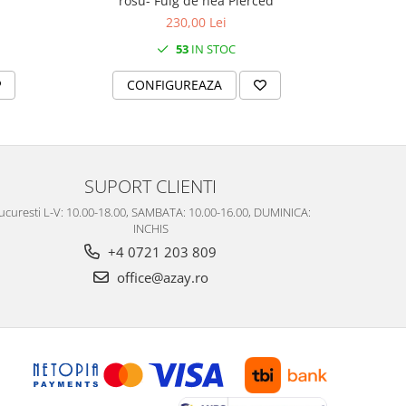
rosu- Fulg de nea Pierced
rosu
230,00 Lei
53
IN STOC
CONFIGUREAZA
C
SUPORT CLIENTI
ucuresti L-V: 10.00-18.00, SAMBATA: 10.00-16.00, DUMINICA:
INCHIS
+4 0721 203 809
office@azay.ro