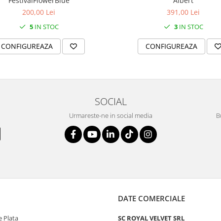
FestivalFlowerBlue
Albert
200,00 Lei
391,00 Lei
5
IN STOC
3
IN STOC
CONFIGUREAZA
CONFIGUREAZA
SOCIAL
Urmareste-ne in social media
B
DATE COMERCIALE
 Plata
SC ROYAL VELVET SRL