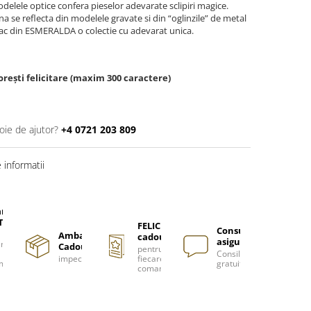
delele optice confera pieselor adevarate sclipiri magice.
a se reflecta din modelele gravate si din “oglinzile” de metal
r fac din ESMERALDA o colectie cu adevarat unica.
rești felicitare (maxim 300 caractere)
oie de ajutor?
+4 0721 203 809
informatii
are
TUITA
FELICITARE
Consultanță
Ambalare
cadou
asigurată
nzi
Cadou
pentru
Consiliere
impecabilă
fiecare
m
gratuită
comanda