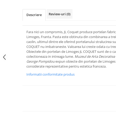
FRAPIERE
GEORGIA
LUCREZIA
VESTA
PAHARE SI ACCESORII
SAMOA
ELISA
CORPORATE
Review-uri
(0)
Descriere
SET PENTRU BĂUTURI
PIVOINE
TONDO DONI
FLOWER
TĂVI SI ACCESORII
ESMERALDA BLANC, GOLD,
ORPHOS
TABLE
PLATINUM
ACCESORII PENTRU FEMEI
CILI
BABY COLLECTION
Fara nici un compromis, JL Coquet produce portelan fabric
CHARDONS GOLD, PLATINUM
SFEȘNICE
GIULIA
ROSE
Limoges, Franta. Pasta este obtinuta din combinarea a trei 
HEMISPHERE
caolin, ultimul dintre ele oferind portelanului stralucirea s
RAME SI ALBUME FOTO
NETTARE DI VINO
LOVE KNOTS SILVER
COQUET nu imbatraneste. Valoarea lui creste odata cu trec
KHAZARD OR &AMP; PLATINE
CARAFE
NOTTE DI STELLE
WITH LOVE SILVER
Obiectele din portelan de Limoges JL COQUET sunt de o cali
JASPER CONRAN PLATINUM
FRUCTIERE ARGINTATE
PLINIO
WITH LOVE BLACK
colectioneaza in intreaga lume.
Muzeul de Arta Decorativa 
CHINOISERIE GREEN
George Pompidou
expun obiecte din portelan de Limoges 
ACCESORII PENTRU BĂRBAȚI
YOUNG
WITH LOVE WHITE
considerate reprezentative pentru estetica franceza.
100 YEARS
ACCESORII PENTRU BIROU
VIP
INFINITY
BLANC SUR BLANC
Informatii conformitate produs
BOLURI DECO
PIUME
WISH
GROSGRAIN
AROME DE INTERIOR
AURIS
LOVE KNOTS GOLD
LACE GOLD
TEXTILE
BOTANIC GARDEN
WITH LOVE NOUVEAU
LACE PLATINUM
BIJUTERII
STELLA
WITH LOVE GOLD
EQUESTRIA
ARANJAMENTE FLORALE
POLKA BLUE
PERNE
CHEEKY PINK