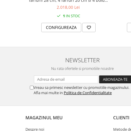
farfurii 28 cm, 4 farfuri 20 cm si 4 boluri
MORRIS&AMP;CO
supa 15 cm)
2.018,00 Lei
KINGSLEY
1
IN STOC
SERENDIPITY GOLD
SERENDIPITY PLATINUM
CONFIGUREAZA
CHELSEA
MEDICEA
CELESTIAL
PATCHWORK WILLOW
NEWSLETTER
BLUE LILY
Nu rata ofertele si promotiile noastre
HIBISCUS
SWAN
Vreau sa primesc newsletter cu promotiile magazinului.
FLORENTINE TURQUOISE
Afla mai multe in
Politica de Confidentialitate
ANTHEMION GREY
ORCHARD
CREATURES OF CURIOSITY
MAGAZINUL MEU
CLIENTI
JARDIN
RENAISSANCE RED
Despre noi
Metode de