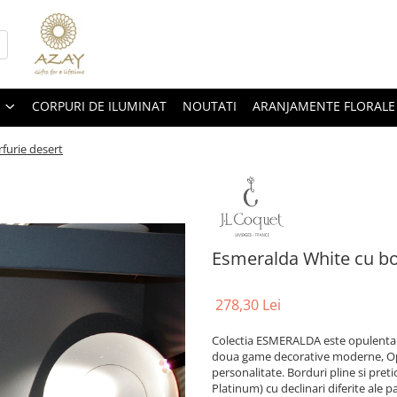
CORPURI DE ILUMINAT
NOUTATI
ARANJAMENTE FLORALE
furie desert
Esmeralda White cu bor
278,30 Lei
Colectia ESMERALDA este opulenta s
doua game decorative moderne, Optic
personalitate. Borduri pline si pret
Platinum) cu declinari diferite ale 