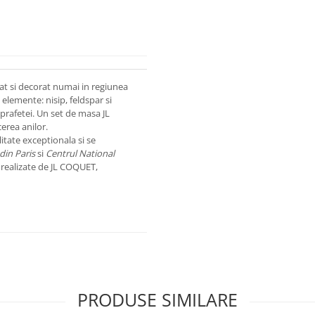
at si decorat numai in regiunea
elemente: nisip, feldspar si
uprafetei. Un set de masa JL
erea anilor.
tate exceptionala si se
din Paris
si
Centrul National
realizate de JL COQUET,
PRODUSE SIMILARE