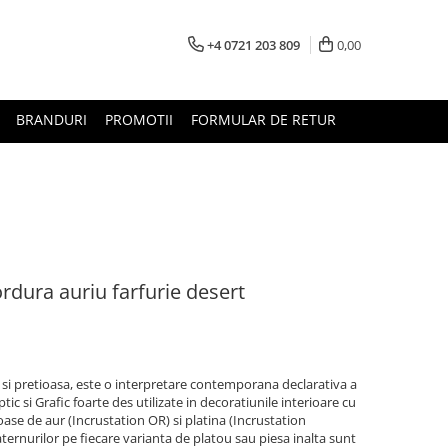
+4 0721 203 809
0,00
BRANDURI
PROMOTII
FORMULAR DE RETUR
dura auriu farfurie desert
i pretioasa, este o interpretare contemporana declarativa a
 si Grafic foarte des utilizate in decoratiunile interioare cu
ioase de aur (Incrustation OR) si platina (Incrustation
paternurilor pe fiecare varianta de platou sau piesa inalta sunt