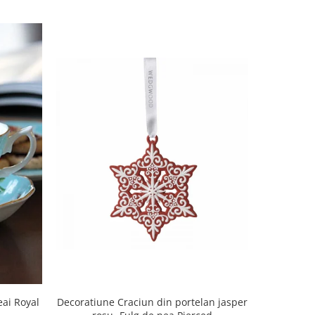
Decoratiune Craciun din portelan jasper
Decoratiun
eai Royal