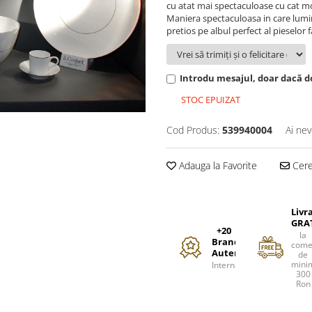
cu atat mai spectaculoase cu cat mo
Maniera spectaculoasa in care lumin
pretios pe albul perfect al pieselo
Introdu mesajul, doar dacă do
STOC EPUIZAT
Cod Produs:
539940004
Ai nev
Adauga la Favorite
Cere 
Livr
GRA
+20
la
Branduri
come
Autentice
de
mini
Internationale
300
Ron