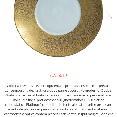
PRET
TAVITE
ACCESORII DECO
RAME FOTO
ACCESORII DECORATIVE
BOXE
SETURI PENTRU CAVIAR
SUB 500
SETURI DE CAFEA
CORPURI DE ILUMINAT
PAHARE SI CANI
SUB 200
BRANDURI
TROFEE
ACCESORII BIROU
SUB 1000
BRANDURI
SUPORTURI PENTRU PRAJITURI
SUB 2000
ROYAL ALBERT
CASETE DE BIJUTERII
SUB 3000
AZAY CASA
WATERFORD
BRANDURI
SUB 5000
JL COQUET
VALENTI
PESTE 5000
JASPER CONRAN
MARIO CIONI
VALENTI
SUB 4000
VERA WANG
ROYAL DOULTON
ARGENESI
PRODUSE
PORTMEIRION
SALVIATI
ARTHUR PRICE OF ENGLAND
VILLA ALTACHIARA
ROYAL ALBERT
CHINELLI
CĂNI
769,56 Lei
PIP STUDIO
PORTMEIRION
AZAY CASA
ACCESORII PENTRU MASĂ
COLECȚII
AZAY CASA
VERA WANG
SET CEAI &AMP; DESERT
Colectia ESMERALDA este opulenta si pretioasa, este o interpretare
CHINELLI
WEDGWOOD
contemporana declarativa a doua game decorative moderne, Optic si
CEASURI DE INTERIOR
MIRANDA KERR
Grafic foarte des utilizate in decoratiunile interioare cu personalitate.
COLECTII
ROYAL DOULTON
OBIECTE DECORATIVE
NEW COUNTRY ROSES PINK
Borduri pline si pretioase de aur (Incrustation OR) si platina
COLECTII
(Incrustation Platinum) cu declinari diferite ale paternurilor pe fiecare
VAZE DECORATIVE
ROSECONFETTI
BOURGOGNE
varianta de platou sau piesa inalta sunt cu atat mai spectaculoase cu
PRODUSE PENTRU CURĂŢAT
POLKA ROSE
LUXE
GOCCIA
cat modelele optice confera pieselor adevarate sclipiri magice. Maniera