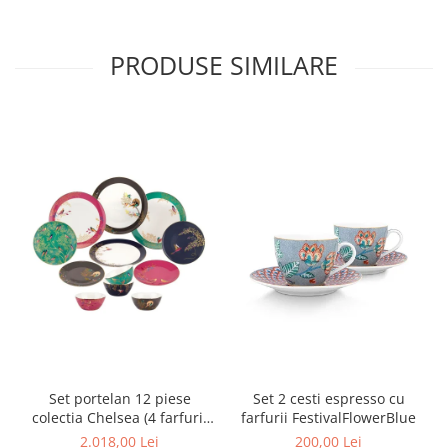
MORRIS&AMP;CO
KINGSLEY
PRODUSE SIMILARE
SERENDIPITY GOLD
SERENDIPITY PLATINUM
CHELSEA
MEDICEA
CELESTIAL
PATCHWORK WILLOW
BLUE LILY
HIBISCUS
SWAN
FLORENTINE TURQUOISE
ANTHEMION GREY
ORCHARD
CREATURES OF CURIOSITY
Set portelan 12 piese
Set 2 cesti espresso cu
JARDIN
colectia Chelsea (4 farfurii
farfurii FestivalFlowerBlue
RENAISSANCE RED
28 cm, 4 farfuri 20 cm si 4
2.018,00 Lei
200,00 Lei