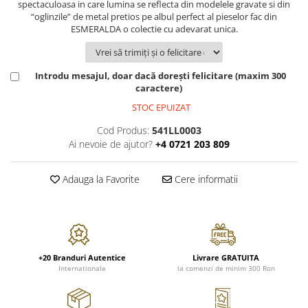
spectaculoasa in care lumina se reflecta din modelele gravate si din
FRAPIERE
GEORGIA
LUCREZIA
VESTA
“oglinzile” de metal pretios pe albul perfect al pieselor fac din
PAHARE SI ACCESORII
SAMOA
ELISA
CORPORATE
ESMERALDA o colectie cu adevarat unica.
SET PENTRU BĂUTURI
PIVOINE
TONDO DONI
FLOWER
TĂVI SI ACCESORII
ESMERALDA BLANC, GOLD,
ORPHOS
TABLE
PLATINUM
Introdu mesajul, doar dacă dorești felicitare (maxim 300
ACCESORII PENTRU FEMEI
CILI
BABY COLLECTION
caractere)
CHARDONS GOLD, PLATINUM
SFEȘNICE
GIULIA
ROSE
STOC EPUIZAT
HEMISPHERE
RAME SI ALBUME FOTO
NETTARE DI VINO
LOVE KNOTS SILVER
KHAZARD OR &AMP; PLATINE
CARAFE
NOTTE DI STELLE
WITH LOVE SILVER
Cod Produs:
541LL0003
JASPER CONRAN PLATINUM
Ai nevoie de ajutor?
+4 0721 203 809
FRUCTIERE ARGINTATE
PLINIO
WITH LOVE BLACK
CHINOISERIE GREEN
ACCESORII PENTRU BĂRBAȚI
YOUNG
WITH LOVE WHITE
Adauga la Favorite
Cere informatii
100 YEARS
ACCESORII PENTRU BIROU
VIP
INFINITY
BLANC SUR BLANC
BOLURI DECO
PIUME
WISH
GROSGRAIN
AROME DE INTERIOR
AURIS
LOVE KNOTS GOLD
LACE GOLD
TEXTILE
BOTANIC GARDEN
WITH LOVE NOUVEAU
LACE PLATINUM
BIJUTERII
STELLA
WITH LOVE GOLD
+20 Branduri Autentice
Livrare GRATUITA
EQUESTRIA
Internationale
la comenzi de minim 300 Ron
ARANJAMENTE FLORALE
POLKA BLUE
PERNE
CHEEKY PINK