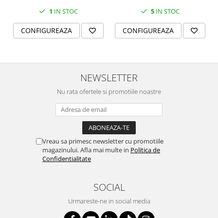
boluri supa 15 cm)
SERENDIPITY WHITE
1
IN STOC
5
IN STOC
FLOWER FESTIVAL BLUE
FLOWER FESTIVAL RED
CONFIGUREAZA
CONFIGUREAZA
LOVE BIRDS
CHIQUE VERDE
CHIQUE ROZ
NEWSLETTER
CHIQUE STRIPES VERDE
Nu rata ofertele si promotiile noastre
Renaissance Grey
Royal White
CHIQUE STRIPES GALBEN
CHIQUE GALBEN
Vreau sa primesc newsletter cu promotiile
magazinului. Afla mai multe in
Politica de
Confidentialitate
SOCIAL
Urmareste-ne in social media