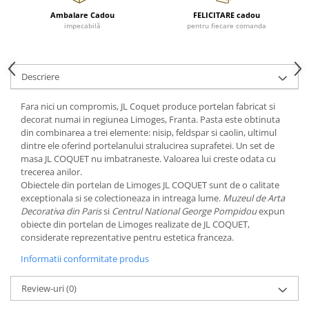
Cote Noire
ARRIS
Ambalare Cadou
FELICITARE cadou
impecabilă
pentru fiecare comanda
CELESTIAL PLATINUM
CORNUCOPIA
INTAGLIO
Descriere
JASPER CONRAN GOLD
RENAISSANCE GOLD
Fara nici un compromis, JL Coquet produce portelan fabricat si
decorat numai in regiunea Limoges, Franta. Pasta este obtinuta
ANTHEMION BLUE
din combinarea a trei elemente: nisip, feldspar si caolin, ultimul
BUTTERFLY BLOOM
dintre ele oferind portelanului stralucirea suprafetei. Un set de
OLD COUNTRY ROSES
masa JL COQUET nu imbatraneste. Valoarea lui creste odata cu
trecerea anilor.
PASHMINA
Obiectele din portelan de Limoges JL COQUET sunt de o calitate
SIGNET PLATINUM
exceptionala si se colectioneaza in intreaga lume.
Muzeul de Arta
Decorativa din Paris
si
Centrul National George Pompidou
expun
CELESTIAL GOLD
obiecte din portelan de Limoges realizate de JL COQUET,
NATURE
considerate reprezentative pentru estetica franceza.
CHINOISERIE WHITE
Informatii conformitate produs
JASPER CONRAN WHITE
GILDED MUSE
Review-uri
(0)
WONDERLUST