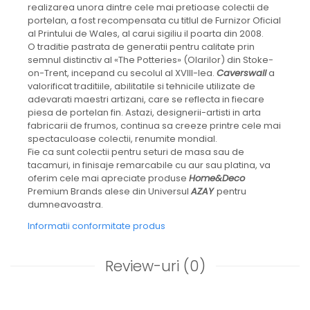
CELESTIAL
realizarea unora dintre cele mai pretioase colectii de
portelan, a fost recompensata cu titlul de Furnizor Oficial
PATCHWORK WILLOW
al Printului de Wales, al carui sigiliu il poarta din 2008.
BLUE LILY
O traditie pastrata de generatii pentru calitate prin
HIBISCUS
semnul distinctiv al «The Potteries» (Olarilor) din Stoke-
SWAN
on-Trent, incepand cu secolul al XVIII-lea.
Caverswall
a
valorificat traditiile, abilitatile si tehnicile utilizate de
FLORENTINE TURQUOISE
adevarati maestri artizani, care se reflecta in fiecare
ANTHEMION GREY
piesa de portelan fin. Astazi, designerii-artisti in arta
ORCHARD
fabricarii de frumos, continua sa creeze printre cele mai
spectaculoase colectii, renumite mondial.
CREATURES OF CURIOSITY
Fie ca sunt colectii pentru seturi de masa sau de
JARDIN
tacamuri, in finisaje remarcabile cu aur sau platina, va
RENAISSANCE RED
oferim cele mai apreciate produse
Home&Deco
SERENDIPITY WHITE
Premium Brands alese din Universul
AZAY
pentru
dumneavoastra.
FLOWER FESTIVAL BLUE
FLOWER FESTIVAL RED
Informatii conformitate produs
LOVE BIRDS
CHIQUE VERDE
Review-uri
(0)
CHIQUE ROZ
CHIQUE STRIPES VERDE
Renaissance Grey