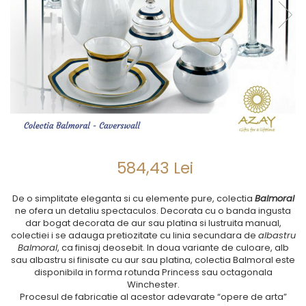
SUB 500
SETURI DE CAFEA
CORPURI DE ILUMINAT
PAHARE SI CANI
SUB 200
BRANDURI
TROFEE
ACCESORII BIROU
SUB 1000
BRANDURI
SUPORTURI PENTRU PRAJITURI
SUB 2000
ROYAL ALBERT
CASETE DE BIJUTERII
SUB 3000
AZAY CASA
WATERFORD
BRANDURI
SUB 5000
JL COQUET
VALENTI
PESTE 5000
JASPER CONRAN
MARIO CIONI
VALENTI
SUB 4000
VERA WANG
ROYAL DOULTON
ARGENESI
PRODUSE
PORTMEIRION
SALVIATI
ARTHUR PRICE OF ENGLAND
VILLA ALTACHIARA
ROYAL ALBERT
CHINELLI
CĂNI
584,43 Lei
PIP STUDIO
PORTMEIRION
AZAY CASA
ACCESORII PENTRU MASĂ
COLECȚII
AZAY CASA
VERA WANG
SET CEAI &AMP; DESERT
De o simplitate eleganta si cu elemente pure, colectia
Balmoral
CHINELLI
WEDGWOOD
CEASURI DE INTERIOR
MIRANDA KERR
ne ofera un detaliu spectaculos. Decorata cu o banda ingusta
COLECTII
ROYAL DOULTON
OBIECTE DECORATIVE
NEW COUNTRY ROSES PINK
dar bogat decorata de aur sau platina si lustruita manual,
COLECTII
colectiei i se adauga pretiozitate cu linia secundara de
albastru
VAZE DECORATIVE
ROSECONFETTI
BOURGOGNE
Balmoral
, ca finisaj deosebit. In doua variante de culoare, alb
PRODUSE PENTRU CURĂŢAT
POLKA ROSE
LUXE
GOCCIA
sau albastru si finisate cu aur sau platina, colectia Balmoral este
FRAPIERE
GEORGIA
LUCREZIA
VESTA
disponibila in forma rotunda Princess sau octagonala
Winchester.
PAHARE SI ACCESORII
SAMOA
ELISA
CORPORATE
Procesul de fabricatie al acestor adevarate “opere de arta”
SET PENTRU BĂUTURI
PIVOINE
TONDO DONI
FLOWER