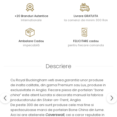
JASPER CONRAN GOLD
RENAISSANCE GOLD
ANTHEMION BLUE
+20 Branduri Autentice
Livrare GRATUITA
BUTTERFLY BLOOM
Internationale
la comenzi de minim 300 Ron
OLD COUNTRY ROSES
PASHMINA
SIGNET PLATINUM
Ambalare Cadou
FELICITARE cadou
CELESTIAL GOLD
impecabilă
pentru fiecare comanda
NATURE
CHINOISERIE WHITE
JASPER CONRAN WHITE
Descriere
GILDED MUSE
WONDERLUST
Cu Royal Buckingham veti avea
garantia
unor produse
MORRIS&AMP;CO
de inalta calitate, din gama Premium sau Lux, produse in
KINGSLEY
exclusivitate in Anglia. Fiecare piesa din portelan “
bone
SERENDIPITY GOLD
china
” este atent lucrata si decorata manual la fabrica
producatorului din
Stoke-on-Trent
, Anglia.
SERENDIPITY PLATINUM
De peste 300 de ani sunt produse cele mai fine si
CHELSEA
spectaculoase marci de portelan Bone China din lume.
MEDICEA
Aici isi are atelierele
Caverswall
, cei a caror reputatie in