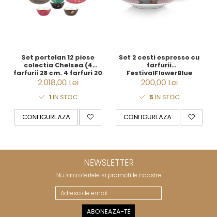
Set portelan 12 piese
Set 2 cesti espresso cu
colectia Chelsea (4
farfurii
farfurii 28 cm, 4 farfuri 20
FestivalFlowerBlue
cm si 4 boluri supa 15 cm)
2.018,00 Lei
200,00 Lei
1
IN STOC
5
IN STOC
CONFIGUREAZA
CONFIGUREAZA
NEWSLETTER
Nu rata ofertele si promotiile noastre