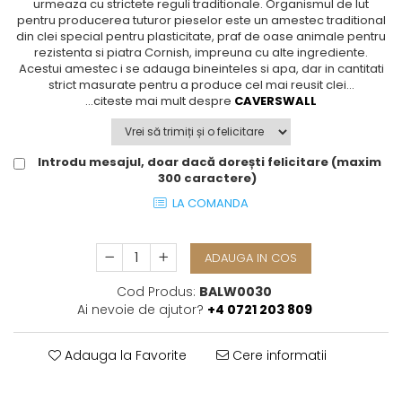
urmeaza cu strictete reguli traditionale. Organismul de lut
TĂVI SI ACCESORII
ESMERALDA BLANC, GOLD, PLATINUM
ORPHOS
TABLE
pentru producerea tuturor pieselor este un amestec traditional
din clei special pentru plasticitate, praf de oase animale pentru
ACCESORII PENTRU FEMEI
CHARDONS GOLD, PLATINUM
CILI
BABY COLLECTION
rezistenta si piatra Cornish, impreuna cu alte ingrediente.
SFEȘNICE
HEMISPHERE
GIULIA
ROSE
Acestui amestec i se adauga bineinteles si apa, dar in cantitati
RAME SI ALBUME FOTO
KHAZARD OR &AMP; PLATINE
NETTARE DI VINO
LOVE KNOTS SILVER
strict masurate pentru a produce cel mai reusit clei...
...citeste mai mult despre
CAVERSWALL
CARAFE
JASPER CONRAN PLATINUM
NOTTE DI STELLE
WITH LOVE SILVER
FRUCTIERE ARGINTATE
CHINOISERIE GREEN
PLINIO
WITH LOVE BLACK
ACCESORII PENTRU BĂRBAȚI
100 YEARS
YOUNG
WITH LOVE WHITE
Introdu mesajul, doar dacă dorești felicitare (maxim
ACCESORII PENTRU BIROU
BLANC SUR BLANC
VIP
INFINITY
300 caractere)
BOLURI DECO
GROSGRAIN
PIUME
WISH
LA COMANDA
AROME DE INTERIOR
LACE GOLD
AURIS
LOVE KNOTS GOLD
TEXTILE
LACE PLATINUM
BOTANIC GARDEN
WITH LOVE NOUVEAU
BIJUTERII
EQUESTRIA
STELLA
WITH LOVE GOLD
ADAUGA IN COS
ARANJAMENTE FLORALE
POLKA BLUE
Cod Produs:
BALW0030
PERNE
CHEEKY PINK
Ai nevoie de ajutor?
+4 0721 203 809
Cote Noire
ARRIS
CELESTIAL PLATINUM
Adauga la Favorite
Cere informatii
CORNUCOPIA
INTAGLIO