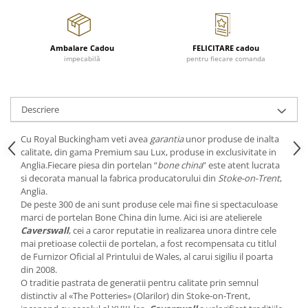
Cote Noire
ARRIS
CELESTIAL PLATINUM
Ambalare Cadou
FELICITARE cadou
CORNUCOPIA
impecabilă
pentru fiecare comanda
INTAGLIO
JASPER CONRAN GOLD
RENAISSANCE GOLD
Descriere
ANTHEMION BLUE
BUTTERFLY BLOOM
Cu Royal Buckingham veti avea
garantia
unor produse de inalta
calitate, din gama Premium sau Lux, produse in exclusivitate in
OLD COUNTRY ROSES
Anglia.Fiecare piesa din portelan “
bone china
” este atent lucrata
PASHMINA
si decorata manual la fabrica producatorului din
Stoke-on-Trent
,
Anglia.
SIGNET PLATINUM
De peste 300 de ani sunt produse cele mai fine si spectaculoase
CELESTIAL GOLD
marci de portelan Bone China din lume. Aici isi are atelierele
NATURE
Caverswall
, cei a caror reputatie in realizarea unora dintre cele
mai pretioase colectii de portelan, a fost recompensata cu titlul
CHINOISERIE WHITE
de Furnizor Oficial al Printului de Wales, al carui sigiliu il poarta
JASPER CONRAN WHITE
din 2008.
GILDED MUSE
O traditie pastrata de generatii pentru calitate prin semnul
distinctiv al «The Potteries» (Olarilor) din Stoke-on-Trent,
WONDERLUST