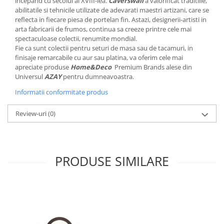
incepand cu secolul al XVIII-lea.
Caverswall
a valorificat traditiile,
MORRIS&AMP;CO
abilitatile si tehnicile utilizate de adevarati maestri artizani, care se
reflecta in fiecare piesa de portelan fin. Astazi, designerii-artisti in
KINGSLEY
arta fabricarii de frumos, continua sa creeze printre cele mai
SERENDIPITY GOLD
spectaculoase colectii, renumite mondial.
SERENDIPITY PLATINUM
Fie ca sunt colectii pentru seturi de masa sau de tacamuri, in
finisaje remarcabile cu aur sau platina, va oferim cele mai
CHELSEA
apreciate produse
Home&Deco
Premium Brands alese din
MEDICEA
Universul
AZAY
pentru dumneavoastra.
CELESTIAL
Informatii conformitate produs
PATCHWORK WILLOW
BLUE LILY
Review-uri
(0)
HIBISCUS
SWAN
FLORENTINE TURQUOISE
PRODUSE SIMILARE
ANTHEMION GREY
ORCHARD
CREATURES OF CURIOSITY
JARDIN
RENAISSANCE RED