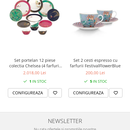
SERENDIPITY WHITE
FLOWER FESTIVAL BLUE
FLOWER FESTIVAL RED
LOVE BIRDS
CHIQUE VERDE
CHIQUE ROZ
CHIQUE STRIPES VERDE
Renaissance Grey
Set portelan 12 piese
Set 2 cesti espresso cu
Royal White
colectia Chelsea (4 farfurii
farfurii FestivalFlowerBlue
CHIQUE STRIPES GALBEN
28 cm, 4 farfuri 20 cm si 4
2.018,00 Lei
200,00 Lei
boluri supa 15 cm)
CHIQUE GALBEN
1
IN STOC
5
IN STOC
CONFIGUREAZA
CONFIGUREAZA
NEWSLETTER
Nu rata ofertele si promotiile noastre