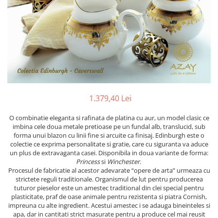
PRET
TAVITE
ACCESORII DECO
RAME FOTO
ACCESORII DECORATIVE
BOXE
SETURI PENTRU CAVIAR
SUB 500
SETURI DE CAFEA
CORPURI DE ILUMINAT
PAHARE SI CANI
SUB 200
BRANDURI
TROFEE
ACCESORII BIROU
SUB 1000
BRANDURI
SUPORTURI PENTRU PRAJITURI
SUB 2000
ROYAL ALBERT
CASETE DE BIJUTERII
SUB 3000
AZAY CASA
WATERFORD
BRANDURI
SUB 5000
JL COQUET
VALENTI
PESTE 5000
JASPER CONRAN
MARIO CIONI
VALENTI
1.379,40 Lei
SUB 4000
VERA WANG
ROYAL DOULTON
ARGENESI
PRODUSE
PORTMEIRION
SALVIATI
ARTHUR PRICE OF ENGLAND
O combinatie eleganta si rafinata de platina cu aur, un model clasic ce
imbina cele doua metale pretioase pe un fundal alb, translucid, sub
VILLA ALTACHIARA
ROYAL ALBERT
CHINELLI
CĂNI
forma unui blazon cu linii fine si arcuite ca finisaj. Edinburgh este o
PIP STUDIO
PORTMEIRION
AZAY CASA
colectie ce exprima personalitate si gratie, care cu siguranta va aduce
ACCESORII PENTRU MASĂ
un plus de extravaganta casei. Disponibila in doua variante de forma:
COLECȚII
AZAY CASA
VERA WANG
SET CEAI &AMP; DESERT
Princess
si
Winchester.
CHINELLI
WEDGWOOD
CEASURI DE INTERIOR
MIRANDA KERR
Procesul de fabricatie al acestor adevarate “opere de arta” urmeaza cu
strictete reguli traditionale. Organismul de lut pentru producerea
COLECTII
ROYAL DOULTON
OBIECTE DECORATIVE
NEW COUNTRY ROSES PINK
tuturor pieselor este un amestec traditional din clei special pentru
COLECTII
VAZE DECORATIVE
ROSECONFETTI
BOURGOGNE
plasticitate, praf de oase animale pentru rezistenta si piatra Cornish,
impreuna cu alte ingredient. Acestui amestec i se adauga bineinteles si
PRODUSE PENTRU CURĂŢAT
POLKA ROSE
LUXE
GOCCIA
apa, dar in cantitati strict masurate pentru a produce cel mai reusit