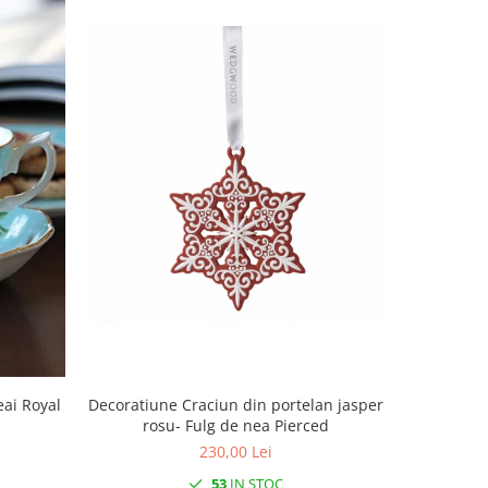
Decoratiune Craciun din portelan jasper
Decoratiun
eai Royal
rosu- Fulg de nea Pierced
rosu
230,00 Lei
53
IN STOC