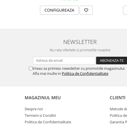
MORRIS&AMP;CO
CONFIGUREAZA
KINGSLEY
SERENDIPITY GOLD
SERENDIPITY PLATINUM
CHELSEA
NEWSLETTER
MEDICEA
CELESTIAL
Nu rata ofertele si promotiile noastre
PATCHWORK WILLOW
BLUE LILY
Vreau sa primesc newsletter cu promotiile magazinului.
HIBISCUS
Afla mai multe in
Politica de Confidentialitate
SWAN
FLORENTINE TURQUOISE
ANTHEMION GREY
MAGAZINUL MEU
CLIENTI
ORCHARD
CREATURES OF CURIOSITY
Despre noi
Metode de
JARDIN
Termeni si Conditii
Politica d
Politica de Confidentialitate
Garantia 
RENAISSANCE RED