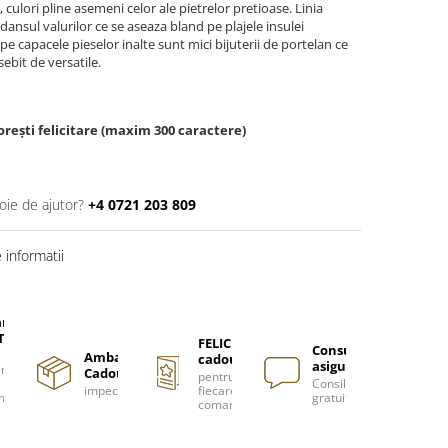
 culori pline asemeni celor ale pietrelor pretioase. Linia
ansul valurilor ce se aseaza bland pe plajele insulei
pe capacele pieselor inalte sunt mici bijuterii de portelan ce
sebit de versatile.
rești felicitare (maxim 300 caractere)
oie de ajutor?
+4 0721 203 809
informatii
are
TUITA
FELICITARE
Consultanță
Ambalare
cadou
asigurată
nzi
Cadou
pentru
Consiliere
impecabilă
fiecare
m
gratuită
comanda