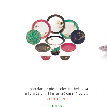
Cote Noire
ARRIS
CELESTIAL PLATINUM
CORNUCOPIA
INTAGLIO
JASPER CONRAN GOLD
RENAISSANCE GOLD
ANTHEMION BLUE
BUTTERFLY BLOOM
OLD COUNTRY ROSES
PASHMINA
SIGNET PLATINUM
CELESTIAL GOLD
NATURE
CHINOISERIE WHITE
Set portelan 12 piese colectia Chelsea (4
Set
JASPER CONRAN WHITE
farfurii 28 cm, 4 farfuri 20 cm si 4 boluri
supa 15 cm)
GILDED MUSE
2.018,00 Lei
WONDERLUST
1
IN STOC