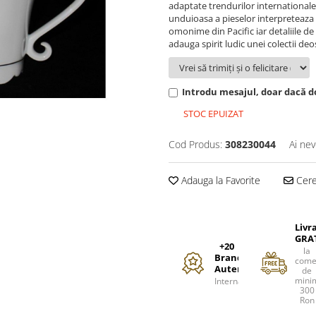
adaptate trendurilor internationale,
unduioasa a pieselor interpreteaza d
omonime din Pacific iar detaliile de 
adauga spirit ludic unei colectii deo
Introdu mesajul, doar dacă do
STOC EPUIZAT
Cod Produs:
308230044
Ai nev
Adauga la Favorite
Cere 
Livr
GRA
+20
la
Branduri
come
Autentice
de
mini
Internationale
300
Ron