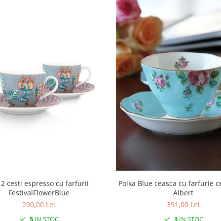
 2 cesti espresso cu farfurii
Polka Blue ceasca cu farfurie c
FestivalFlowerBlue
Albert
200,00 Lei
391,00 Lei
5
IN STOC
3
IN STOC