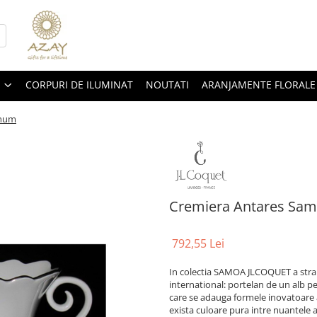
CORPURI DE ILUMINAT
NOUTATI
ARANJAMENTE FLORALE
inum
Cremiera Antares Sam
792,55 Lei
In colectia SAMOA JLCOQUET a strans
international: portelan de un alb pe
care se adauga formele inovatoare a
exista culoare pura intre nuantele a