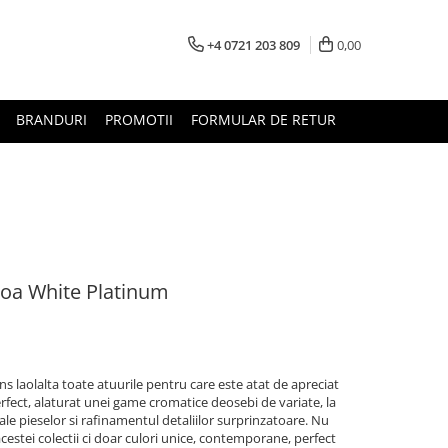
+4 0721 203 809
0,00
BRANDURI
PROMOTII
FORMULAR DE RETUR
oa White Platinum
 laolalta toate atuurile pentru care este atat de apreciat
rfect, alaturat unei game cromatice deosebi de variate, la
le pieselor si rafinamentul detaliilor surprinzatoare. Nu
cestei colectii ci doar culori unice, contemporane, perfect