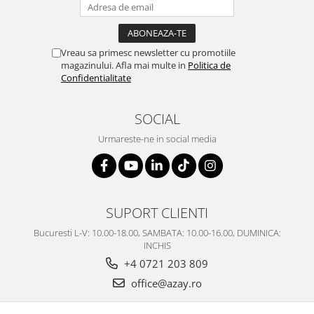
SERENDIPITY WHITE
FLOWER FESTIVAL BLUE
FLOWER FESTIVAL RED
Vreau sa primesc newsletter cu promotiile
LOVE BIRDS
magazinului. Afla mai multe in
Politica de
Confidentialitate
CHIQUE VERDE
CHIQUE ROZ
CHIQUE STRIPES VERDE
SOCIAL
Renaissance Grey
Urmareste-ne in social media
Royal White
CHIQUE STRIPES GALBEN
CHIQUE GALBEN
SUPORT CLIENTI
Bucuresti L-V: 10.00-18.00, SAMBATA: 10.00-16.00, DUMINICA:
INCHIS
+4 0721 203 809
office@azay.ro