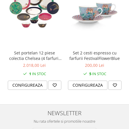
MORRIS&AMP;CO
KINGSLEY
SERENDIPITY GOLD
SERENDIPITY PLATINUM
CHELSEA
MEDICEA
CELESTIAL
Set portelan 12 piese
Set 2 cesti espresso cu
PATCHWORK WILLOW
colectia Chelsea (4 farfurii
farfurii FestivalFlowerBlue
28 cm, 4 farfuri 20 cm si 4
BLUE LILY
2.018,00 Lei
200,00 Lei
boluri supa 15 cm)
HIBISCUS
1
IN STOC
5
IN STOC
SWAN
CONFIGUREAZA
CONFIGUREAZA
FLORENTINE TURQUOISE
ANTHEMION GREY
ORCHARD
CREATURES OF CURIOSITY
NEWSLETTER
JARDIN
Nu rata ofertele si promotiile noastre
RENAISSANCE RED