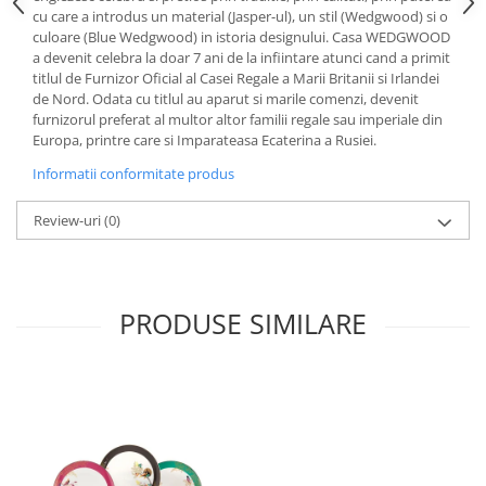
Cote Noire
cu care a introdus un material (Jasper-ul), un stil (Wedgwood) si o
ARRIS
culoare (Blue Wedgwood) in istoria designului. Casa WEDGWOOD
CELESTIAL PLATINUM
a devenit celebra la doar 7 ani de la infiintare atunci cand a primit
CORNUCOPIA
titlul de Furnizor Oficial al Casei Regale a Marii Britanii si Irlandei
de Nord. Odata cu titlul au aparut si marile comenzi, devenit
INTAGLIO
furnizorul preferat al multor altor familii regale sau imperiale din
JASPER CONRAN GOLD
Europa, printre care si Imparateasa Ecaterina a Rusiei.
RENAISSANCE GOLD
Informatii conformitate produs
ANTHEMION BLUE
BUTTERFLY BLOOM
Review-uri
(0)
OLD COUNTRY ROSES
PASHMINA
SIGNET PLATINUM
PRODUSE SIMILARE
CELESTIAL GOLD
NATURE
CHINOISERIE WHITE
JASPER CONRAN WHITE
GILDED MUSE
WONDERLUST