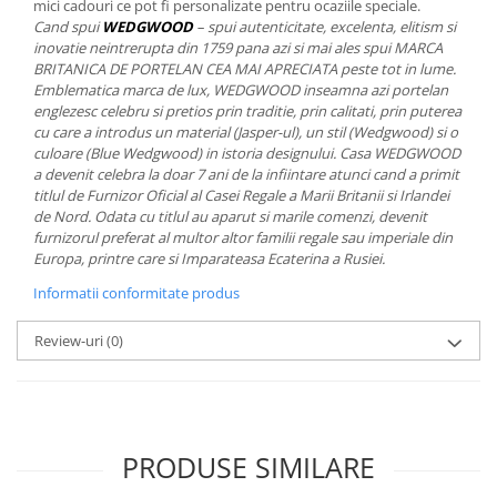
mici cadouri ce pot fi personalizate pentru ocaziile speciale.
MORRIS&AMP;CO
Cand spui
WEDGWOOD
– spui autenticitate, excelenta, elitism si
KINGSLEY
inovatie neintrerupta din 1759 pana azi si mai ales spui MARCA
BRITANICA DE PORTELAN CEA MAI APRECIATA peste tot in lume.
SERENDIPITY GOLD
Emblematica marca de lux, WEDGWOOD inseamna azi portelan
SERENDIPITY PLATINUM
englezesc celebru si pretios prin traditie, prin calitati, prin puterea
CHELSEA
cu care a introdus un material (Jasper-ul), un stil (Wedgwood) si o
culoare (Blue Wedgwood) in istoria designului. Casa WEDGWOOD
MEDICEA
a devenit celebra la doar 7 ani de la infiintare atunci cand a primit
CELESTIAL
titlul de Furnizor Oficial al Casei Regale a Marii Britanii si Irlandei
de Nord. Odata cu titlul au aparut si marile comenzi, devenit
PATCHWORK WILLOW
furnizorul preferat al multor altor familii regale sau imperiale din
BLUE LILY
Europa, printre care si Imparateasa Ecaterina a Rusiei.
HIBISCUS
Informatii conformitate produs
SWAN
FLORENTINE TURQUOISE
Review-uri
(0)
ANTHEMION GREY
ORCHARD
CREATURES OF CURIOSITY
JARDIN
PRODUSE SIMILARE
RENAISSANCE RED