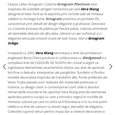
Cote Noire
Ceasca cafea
Grosgrain
.
Colectia
Grosgrain Platinum
este
ARRIS
inspirata de subtilele atingeri romantice pe care
Vera Wang
,
CELESTIAL PLATINUM
designerul New York-ez le exprima prin rochiile sale de mireasa
CORNUCOPIA
celebre in intreaga lume.
Grosgrain
prezinta un portelan fin,
caracterizat prin detalii de design elegante si gratioase. Decorata
INTAGLIO
cu o banda lucioasa de platina pe fiecare piesa, colectia aminteste
JASPER CONRAN GOLD
de dantelele delicate de alta data, oferind un aer sofisticat si o
eleganta senzuala oricarei ocazii de luat masa. Vezi si
Grosgrain
RENAISSANCE GOLD
Indigo
.
ANTHEMION BLUE
BUTTERFLY BLOOM
Incepand cu 2002
Vera Wang
semneaza o linie de portelanuri
englezesti Bone China produse in colaborarea cu
Wedgwood
si o
OLD COUNTRY ROSES
complexa linie de CADOURI DE NUNTA din cristal si argint ce
PASHMINA
inglobeaza elementele caracteristice stilului sau atat de apreciat:
SIGNET PLATINUM
linii fine si delicate, interpretari ale panglicilor, fundelor si florilor,
modele decorative inspirate de trandafirii albi, florile preferate ale
CELESTIAL GOLD
Verei. Toate piesele sunt realizate din materiale pretioase si
NATURE
trainice, cu design clasic si contemporan sunt utile si absolut
CHINOISERIE WHITE
remarcabile oriunde isi fac aparitia! Vera Wang este de asemenea
apreciata pentru curajul cu care a introdus negrul in rochiile de
JASPER CONRAN WHITE
mireasa, culoare pe care nu ezita sa il foloseasca si in nu mai putin
GILDED MUSE
celebra sa linie de cadouri cu email negru deosebit de eleganta.
Colectiile cuprind seturi pentru masa dar si obiecte decorative si
WONDERLUST