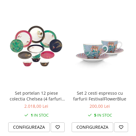
SERENDIPITY WHITE
FLOWER FESTIVAL BLUE
FLOWER FESTIVAL RED
LOVE BIRDS
CHIQUE VERDE
CHIQUE ROZ
CHIQUE STRIPES VERDE
Renaissance Grey
Royal White
CHIQUE STRIPES GALBEN
CHIQUE GALBEN
Set portelan 12 piese
Set 2 cesti espresso cu
colectia Chelsea (4 farfurii
farfurii FestivalFlowerBlue
28 cm, 4 farfuri 20 cm si 4
2.018,00 Lei
200,00 Lei
boluri supa 15 cm)
1
IN STOC
5
IN STOC
CONFIGUREAZA
CONFIGUREAZA