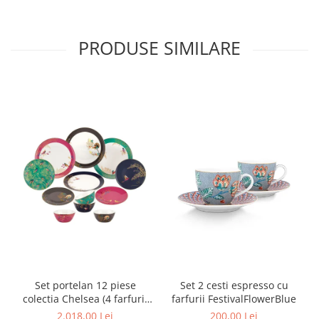
SERENDIPITY WHITE
FLOWER FESTIVAL BLUE
PRODUSE SIMILARE
FLOWER FESTIVAL RED
LOVE BIRDS
CHIQUE VERDE
CHIQUE ROZ
CHIQUE STRIPES VERDE
Renaissance Grey
Royal White
CHIQUE STRIPES GALBEN
CHIQUE GALBEN
Set portelan 12 piese
Set 2 cesti espresso cu
colectia Chelsea (4 farfurii
farfurii FestivalFlowerBlue
28 cm, 4 farfuri 20 cm si 4
2.018,00 Lei
200,00 Lei