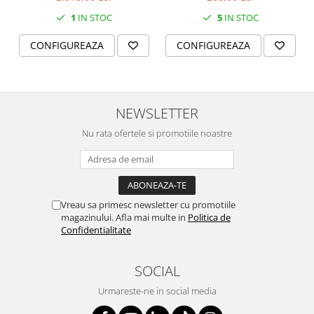
boluri supa 15 cm)
1
IN STOC
5
IN STOC
CONFIGUREAZA
CONFIGUREAZA
NEWSLETTER
Nu rata ofertele si promotiile noastre
Vreau sa primesc newsletter cu promotiile
magazinului. Afla mai multe in
Politica de
Confidentialitate
SOCIAL
Urmareste-ne in social media