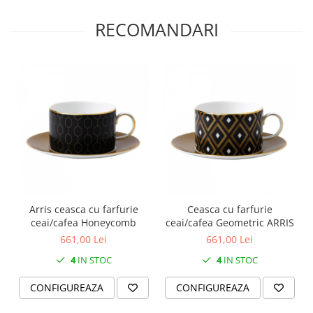
MORRIS&AMP;CO
RECOMANDARI
KINGSLEY
SERENDIPITY GOLD
SERENDIPITY PLATINUM
CHELSEA
MEDICEA
CELESTIAL
PATCHWORK WILLOW
BLUE LILY
HIBISCUS
SWAN
Arris ceasca cu farfurie
Ceasca cu farfurie
FLORENTINE TURQUOISE
ceai/cafea Honeycomb
ceai/cafea Geometric ARRIS
ANTHEMION GREY
661,00 Lei
661,00 Lei
ORCHARD
4
IN STOC
4
IN STOC
CREATURES OF CURIOSITY
JARDIN
CONFIGUREAZA
CONFIGUREAZA
RENAISSANCE RED