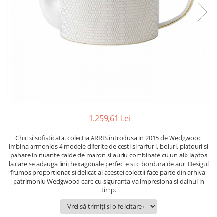
PRET
TAVITE
ACCESORII DECO
RAME FOTO
ACCESORII DECORATIVE
BOXE
SETURI PENTRU CAVIAR
SUB 500
SETURI DE CAFEA
CORPURI DE ILUMINAT
PAHARE SI CANI
SUB 200
BRANDURI
TROFEE
ACCESORII BIROU
SUB 1000
BRANDURI
SUPORTURI PENTRU PRAJITURI
SUB 2000
ROYAL ALBERT
CASETE DE BIJUTERII
SUB 3000
AZAY CASA
WATERFORD
BRANDURI
SUB 5000
JL COQUET
VALENTI
PESTE 5000
JASPER CONRAN
MARIO CIONI
VALENTI
SUB 4000
VERA WANG
ROYAL DOULTON
ARGENESI
PRODUSE
PORTMEIRION
SALVIATI
ARTHUR PRICE OF ENGLAND
1.259,61 Lei
VILLA ALTACHIARA
ROYAL ALBERT
CHINELLI
CĂNI
Chic si sofisticata, colectia ARRIS introdusa in 2015 de Wedgwood
PIP STUDIO
PORTMEIRION
AZAY CASA
ACCESORII PENTRU MASĂ
imbina armonios 4 modele diferite de cesti si farfurii, boluri, platouri si
COLECȚII
AZAY CASA
VERA WANG
pahare in nuante calde de maron si auriu combinate cu un alb laptos
SET CEAI &AMP; DESERT
la care se adauga linii hexagonale perfecte si o bordura de aur. Desigul
CHINELLI
WEDGWOOD
CEASURI DE INTERIOR
MIRANDA KERR
frumos proportionat si delicat al acestei colectii face parte din arhiva-
COLECTII
ROYAL DOULTON
patrimoniu Wedgwood care cu siguranta va impresiona si dainui in
OBIECTE DECORATIVE
NEW COUNTRY ROSES PINK
timp.
COLECTII
VAZE DECORATIVE
ROSECONFETTI
BOURGOGNE
PRODUSE PENTRU CURĂŢAT
POLKA ROSE
LUXE
GOCCIA