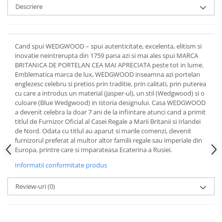
Cote Noire
Descriere
ARRIS
CELESTIAL PLATINUM
CORNUCOPIA
Cand spui WEDGWOOD – spui autenticitate, excelenta, elitism si
INTAGLIO
inovatie neintrerupta din 1759 pana azi si mai ales spui MARCA
JASPER CONRAN GOLD
BRITANICA DE PORTELAN CEA MAI APRECIATA peste tot in lume.
RENAISSANCE GOLD
Emblematica marca de lux, WEDGWOOD inseamna azi portelan
englezesc celebru si pretios prin traditie, prin calitati, prin puterea
ANTHEMION BLUE
cu care a introdus un material (Jasper-ul), un stil (Wedgwood) si o
BUTTERFLY BLOOM
culoare (Blue Wedgwood) in istoria designului. Casa WEDGWOOD
a devenit celebra la doar 7 ani de la infiintare atunci cand a primit
OLD COUNTRY ROSES
titlul de Furnizor Oficial al Casei Regale a Marii Britanii si Irlandei
PASHMINA
de Nord. Odata cu titlul au aparut si marile comenzi, devenit
SIGNET PLATINUM
furnizorul preferat al multor altor familii regale sau imperiale din
Europa, printre care si Imparateasa Ecaterina a Rusiei.
CELESTIAL GOLD
NATURE
Informatii conformitate produs
CHINOISERIE WHITE
Review-uri
(0)
JASPER CONRAN WHITE
GILDED MUSE
WONDERLUST