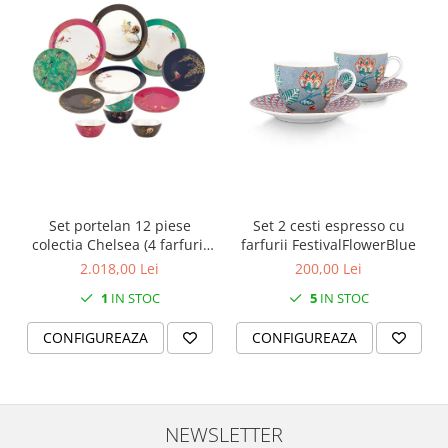
SERENDIPITY WHITE
FLOWER FESTIVAL BLUE
FLOWER FESTIVAL RED
LOVE BIRDS
CHIQUE VERDE
CHIQUE ROZ
CHIQUE STRIPES VERDE
Renaissance Grey
Royal White
Set portelan 12 piese
Set 2 cesti espresso cu
CHIQUE STRIPES GALBEN
colectia Chelsea (4 farfurii
farfurii FestivalFlowerBlue
28 cm, 4 farfuri 20 cm si 4
2.018,00 Lei
200,00 Lei
CHIQUE GALBEN
boluri supa 15 cm)
1
IN STOC
5
IN STOC
CONFIGUREAZA
CONFIGUREAZA
NEWSLETTER