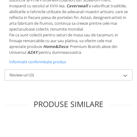
distinctiv al «The Potteries» (Olarilor) din Stoke-on-Trent,
MORRIS&AMP;CO
incepand cu secolul al XVIII-lea.
Caverswall
a valorificat traditiile,
abilitatile si tehnicile utilizate de adevarati maestri artizani, care se
KINGSLEY
reflecta in fiecare piesa de portelan fin. Astazi, designerii-artisti in
SERENDIPITY GOLD
arta fabricarii de frumos, continua sa creeze printre cele mai
SERENDIPITY PLATINUM
spectaculoase colectii, renumite mondial.
Fie ca sunt colectii pentru seturi de masa sau de tacamuri, in
CHELSEA
finisaje remarcabile cu aur sau platina, va oferim cele mai
MEDICEA
apreciate produse
Home&Deco
Premium Brands alese din
CELESTIAL
Universul
AZAY
pentru dumneavoastra.
PATCHWORK WILLOW
Informatii conformitate produs
BLUE LILY
Review-uri
(0)
HIBISCUS
SWAN
FLORENTINE TURQUOISE
ANTHEMION GREY
PRODUSE SIMILARE
ORCHARD
CREATURES OF CURIOSITY
JARDIN
RENAISSANCE RED