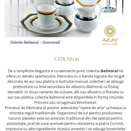
PRET
TAVITE
ACCESORII DECO
RAME FOTO
ACCESORII DECORATIVE
BOXE
SETURI PENTRU CAVIAR
SUB 500
SETURI DE CAFEA
CORPURI DE ILUMINAT
PAHARE SI CANI
SUB 200
BRANDURI
TROFEE
ACCESORII BIROU
SUB 1000
BRANDURI
SUPORTURI PENTRU PRAJITURI
SUB 2000
ROYAL ALBERT
CASETE DE BIJUTERII
SUB 3000
AZAY CASA
WATERFORD
BRANDURI
SUB 5000
JL COQUET
VALENTI
PESTE 5000
JASPER CONRAN
MARIO CIONI
VALENTI
1.378,19 Lei
SUB 4000
VERA WANG
ROYAL DOULTON
ARGENESI
PRODUSE
PORTMEIRION
SALVIATI
ARTHUR PRICE OF ENGLAND
De o simplitate eleganta si cu elemente pure, colectia
Balmoral
ne
ofera un detaliu spectaculos. Decorata cu o banda ingusta dar bogat
VILLA ALTACHIARA
ROYAL ALBERT
CHINELLI
CĂNI
decorata de aur sau platina si lustruita manual, colectiei i se adauga
PIP STUDIO
PORTMEIRION
AZAY CASA
pretiozitate cu linia secundara de
albastru Balmoral
, ca finisaj
ACCESORII PENTRU MASĂ
deosebit. In doua variante de culoare, alb sau albastru si finisate cu
COLECȚII
AZAY CASA
VERA WANG
SET CEAI &AMP; DESERT
aur sau platina, colectia Balmoral este disponibila in forma rotunda
CHINELLI
WEDGWOOD
CEASURI DE INTERIOR
MIRANDA KERR
Princess sau octagonala Winchester.
Procesul de fabricatie al acestor adevarate “opere de arta” urmeaza cu
COLECTII
ROYAL DOULTON
OBIECTE DECORATIVE
NEW COUNTRY ROSES PINK
strictete reguli traditionale. Organismul de lut pentru producerea
COLECTII
VAZE DECORATIVE
ROSECONFETTI
BOURGOGNE
tuturor pieselor este un amestec traditional din clei special pentru
plasticitate, praf de oase animale pentru rezistenta si piatra Cornish,
PRODUSE PENTRU CURĂŢAT
POLKA ROSE
LUXE
GOCCIA
impreuna cu alte ingrediente. Acestui amestec i se adauga bineinteles