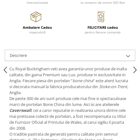
Cote Noire
Internationale
la comenzi de minim 300 Ron
ARRIS
CELESTIAL PLATINUM
CORNUCOPIA
Ambalare Cadou
FELICITARE cadou
INTAGLIO
impecabilă
pentru fiecare comanda
JASPER CONRAN GOLD
RENAISSANCE GOLD
ANTHEMION BLUE
Descriere
BUTTERFLY BLOOM
Cu Royal Buckingham veti avea
garantia
unor produse de inalta
OLD COUNTRY ROSES
calitate, din gama Premium sau Lux, produse in exclusivitate in
PASHMINA
Anglia. Fiecare piesa din portelan “
bone china
” este atent lucrata
si decorata manual la fabrica producatorului din
Stoke-on-Trent
,
SIGNET PLATINUM
Anglia.
CELESTIAL GOLD
De peste 300 de ani sunt produse cele mai fine si spectaculoase
NATURE
marci de portelan Bone China din lume. Aici isi are atelierele
Caverswall
, cei a caror reputatie in realizarea unora dintre cele
CHINOISERIE WHITE
mai pretioase colectii de portelan, a fost recompensata cu titlul
JASPER CONRAN WHITE
de Furnizor Oficial al Printului de Wales, al carui sigiliu il poarta
GILDED MUSE
din 2008.
O traditie pastrata de generatii pentru calitate prin semnul
WONDERLUST