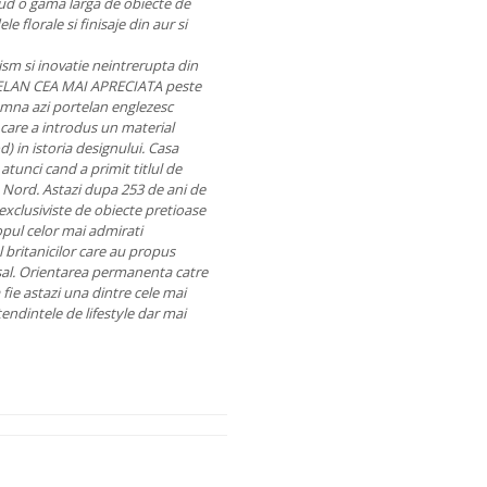
lud o gama larga de obiecte de
e florale si finisaje din aur si
sm si inovatie neintrerupta din
TELAN CEA MAI APRECIATA peste
na azi portelan englezesc
cu care a introdus un material
) in istoria designului. Casa
tunci cand a primit titlul de
de Nord. Astazi dupa 253 de ani de
i exclusiviste de obiecte pretioase
 topul celor mai admirati
l britanicilor care au propus
l. Orientarea permanenta catre
fie astazi una dintre cele mai
ndintele de lifestyle dar mai