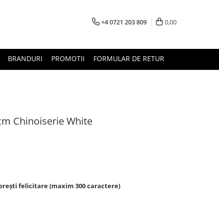
+4 0721 203 809
0,00
BRANDURI
PROMOTII
FORMULAR DE RETUR
cm Chinoiserie White
rești felicitare (maxim 300 caractere)