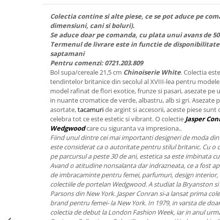
FRAPIERE
GEORGIA
LUCREZIA
VESTA
PAHARE SI ACCESORII
SAMOA
ELISA
CORPORATE
Colectia contine si alte piese, ce se pot aduce pe com
dimensiuni, cani si boluri).
SET PENTRU BĂUTURI
PIVOINE
TONDO DONI
FLOWER
Se aduce doar pe comanda, cu plata unui avans de 5
TĂVI SI ACCESORII
ESMERALDA BLANC, GOLD,
ORPHOS
TABLE
Termenul de livrare este in functie de disponibilitate
PLATINUM
saptamani
ACCESORII PENTRU FEMEI
CILI
BABY COLLECTION
Pentru comenzi: 0721.203.809
CHARDONS GOLD, PLATINUM
SFEȘNICE
GIULIA
ROSE
Bol supa/cereale 21,5 cm
Chinoiserie White
. Colectia es
HEMISPHERE
RAME SI ALBUME FOTO
NETTARE DI VINO
LOVE KNOTS SILVER
tendintelor britanice din secolul al XVIII-lea pentru modelel
KHAZARD OR &AMP; PLATINE
model rafinat de flori exotice, frunze si pasari, asezate pe
CARAFE
NOTTE DI STELLE
WITH LOVE SILVER
in nuante cromatice de verde, albastru, alb si gri. Asezate 
JASPER CONRAN PLATINUM
FRUCTIERE ARGINTATE
PLINIO
WITH LOVE BLACK
asortate,
tacamuri
de argint si accesorii, aceste piese sun
CHINOISERIE GREEN
ACCESORII PENTRU BĂRBAȚI
YOUNG
WITH LOVE WHITE
celebra tot ce este estetic si vibrant. O colectie
Jasper Con
100 YEARS
Wedgwood
care cu siguranta va impresiona..
ACCESORII PENTRU BIROU
VIP
INFINITY
Fiind unul dintre cei mai importanti designeri de moda din
BLANC SUR BLANC
BOLURI DECO
PIUME
WISH
este considerat ca o autoritate pentru stilul britanic. Cu o 
GROSGRAIN
AROME DE INTERIOR
AURIS
LOVE KNOTS GOLD
pe parcursul a peste 30 de ani, estetica sa este imbinata cu 
Avand o atitudine nonsalanta dar indrazneata, ce a fost apli
LACE GOLD
TEXTILE
BOTANIC GARDEN
WITH LOVE NOUVEAU
de imbracaminte pentru femei, parfumuri, design interior, 
LACE PLATINUM
BIJUTERII
STELLA
WITH LOVE GOLD
colectiile de portelan Wedgwood. A studiat la Bryanston si 
EQUESTRIA
Parsons din New York. Jasper Conran si-a lansat prima col
ARANJAMENTE FLORALE
brand pentru femei- la New York. In 1979, in varsta de doar 
POLKA BLUE
PERNE
colectia de debut la London Fashion Week, iar in anul urma
CHEEKY PINK