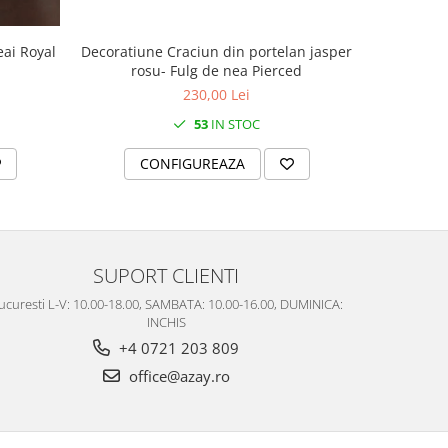
Decoratiune Craciun din portelan jasper
Decoratiun
eai Royal
rosu- Fulg de nea Pierced
rosu
230,00 Lei
53
IN STOC
CONFIGUREAZA
C
SUPORT CLIENTI
ucuresti L-V: 10.00-18.00, SAMBATA: 10.00-16.00, DUMINICA:
INCHIS
+4 0721 203 809
office@azay.ro