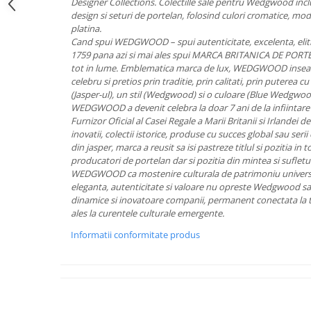
Cote Noire
Designer Collections. Colectille sale pentru Wedgwood inc
ARRIS
design si seturi de portelan, folosind culori cromatice, model
platina.
CELESTIAL PLATINUM
Cand spui WEDGWOOD – spui autenticitate, excelenta, eliti
CORNUCOPIA
1759 pana azi si mai ales spui MARCA BRITANICA DE POR
INTAGLIO
tot in lume. Emblematica marca de lux, WEDGWOOD inseam
celebru si pretios prin traditie, prin calitati, prin puterea 
JASPER CONRAN GOLD
(Jasper-ul), un stil (Wedgwood) si o culoare (Blue Wedgwood
RENAISSANCE GOLD
WEDGWOOD a devenit celebra la doar 7 ani de la infiintare a
Furnizor Oficial al Casei Regale a Marii Britanii si Irlandei 
ANTHEMION BLUE
inovatii, colectii istorice, produse cu succes global sau seri
BUTTERFLY BLOOM
din jasper, marca a reusit sa isi pastreze titlul si pozitia in
OLD COUNTRY ROSES
producatori de portelan dar si pozitia din mintea si sufletu
WEDGWOOD ca mostenire culturala de patrimoniu universa
PASHMINA
eleganta, autenticitate si valoare nu opreste Wedgwood sa 
SIGNET PLATINUM
dinamice si inovatoare companii, permanent conectata la te
CELESTIAL GOLD
ales la curentele culturale emergente.
NATURE
Informatii conformitate produs
CHINOISERIE WHITE
JASPER CONRAN WHITE
GILDED MUSE
WONDERLUST