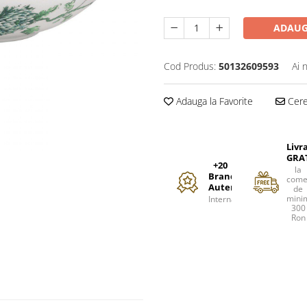
ADAUG
Cod Produs:
50132609593
Ai 
Adauga la Favorite
Cere 
Livr
GRA
+20
la
Branduri
come
Autentice
de
mini
Internationale
300
Ron