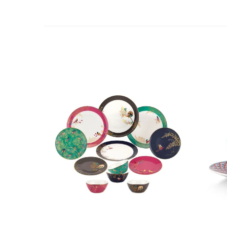
MORRIS&AMP;CO
KINGSLEY
SERENDIPITY GOLD
SERENDIPITY PLATINUM
CHELSEA
MEDICEA
CELESTIAL
PATCHWORK WILLOW
BLUE LILY
HIBISCUS
SWAN
FLORENTINE TURQUOISE
ANTHEMION GREY
ORCHARD
CREATURES OF CURIOSITY
JARDIN
RENAISSANCE RED