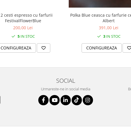
 2 cesti espresso cu farfurii
Polka Blue ceasca cu farfurie c
FestivalFlowerBlue
Albert
200,00 Lei
391,00 Lei
5
IN STOC
3
IN STOC
CONFIGUREAZA
CONFIGUREAZA
SOCIAL
Urmareste-ne in social media
B