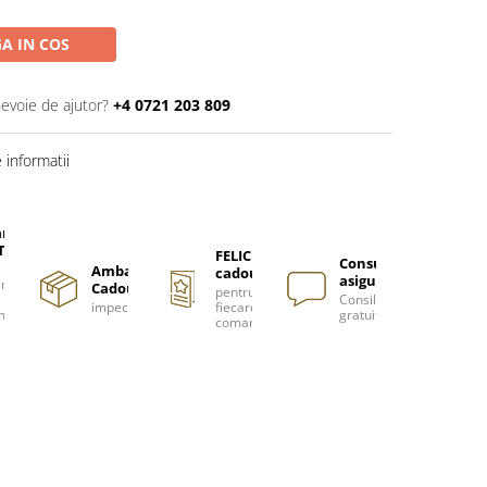
A IN COS
nevoie de ajutor?
+4 0721 203 809
informatii
are
TUITA
FELICITARE
Consultanță
Ambalare
cadou
asigurată
nzi
Cadou
pentru
Consiliere
impecabilă
fiecare
m
gratuită
comanda