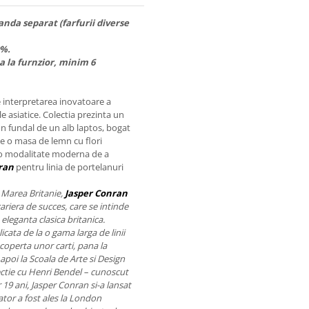
anda separat (farfurii diverse
0%.
a la furnzior, minim 6
te interpretarea inovatoare a
e asiatice. Colectia prezinta un
 un fundal de un alb laptos, bogat
pe o masa de lemn cu flori
t o modalitate moderna de a
ran
pentru linia de portelanuri
 Marea Britanie,
Jasper Conran
cariera de succes, care se intinde
eleganta clasica britanica.
cata de la o gama larga de linii
coperta unor carti, pana la
apoi la Scoala de Arte si Design
ectie cu Henri Bendel – cunoscut
19 ani, Jasper Conran si-a lansat
tor a fost ales la London