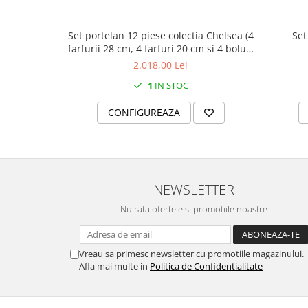
SERENDIPITY WHITE
FLOWER FESTIVAL BLUE
Set portelan 12 piese colectia Chelsea (4
Set
FLOWER FESTIVAL RED
farfurii 28 cm, 4 farfuri 20 cm si 4 boluri
LOVE BIRDS
supa 15 cm)
2.018,00 Lei
CHIQUE VERDE
1
IN STOC
CHIQUE ROZ
CONFIGUREAZA
CHIQUE STRIPES VERDE
Renaissance Grey
Royal White
CHIQUE STRIPES GALBEN
CHIQUE GALBEN
NEWSLETTER
Nu rata ofertele si promotiile noastre
Vreau sa primesc newsletter cu promotiile magazinului.
Afla mai multe in
Politica de Confidentialitate