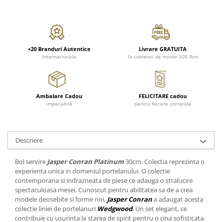
FRAPIERE
GEORGIA
LUCREZIA
VESTA
PAHARE SI ACCESORII
SAMOA
ELISA
CORPORATE
SET PENTRU BĂUTURI
PIVOINE
TONDO DONI
FLOWER
TĂVI SI ACCESORII
ESMERALDA BLANC, GOLD,
ORPHOS
TABLE
+20 Branduri Autentice
Livrare GRATUITA
PLATINUM
ACCESORII PENTRU FEMEI
CILI
BABY COLLECTION
Internationale
la comenzi de minim 300 Ron
CHARDONS GOLD, PLATINUM
SFEȘNICE
GIULIA
ROSE
HEMISPHERE
RAME SI ALBUME FOTO
NETTARE DI VINO
LOVE KNOTS SILVER
KHAZARD OR &AMP; PLATINE
CARAFE
NOTTE DI STELLE
WITH LOVE SILVER
Ambalare Cadou
FELICITARE cadou
JASPER CONRAN PLATINUM
impecabilă
pentru fiecare comanda
FRUCTIERE ARGINTATE
PLINIO
WITH LOVE BLACK
CHINOISERIE GREEN
ACCESORII PENTRU BĂRBAȚI
YOUNG
WITH LOVE WHITE
100 YEARS
ACCESORII PENTRU BIROU
VIP
INFINITY
Descriere
BLANC SUR BLANC
BOLURI DECO
PIUME
WISH
GROSGRAIN
AROME DE INTERIOR
AURIS
LOVE KNOTS GOLD
Bol servire
Jasper Conran
Platinum
30cm. Colectia reprezinta o
LACE GOLD
TEXTILE
BOTANIC GARDEN
WITH LOVE NOUVEAU
experienta unica in domeniul portelanului. O colectie
LACE PLATINUM
contemporana si indrazneata de piese ce adauga o stralucire
BIJUTERII
STELLA
WITH LOVE GOLD
spectaculoasa mesei. Cunoscut pentru abilitatea sa de a crea
EQUESTRIA
ARANJAMENTE FLORALE
modele deosebite si forme noi,
Jasper Conran
a adaugat acesta
POLKA BLUE
colectie liniei de portelanuri
Wedgwood
. Un set elegant, ce
PERNE
contribuie cu usurinta la starea de spirit pentru o cina sofisticata.
CHEEKY PINK