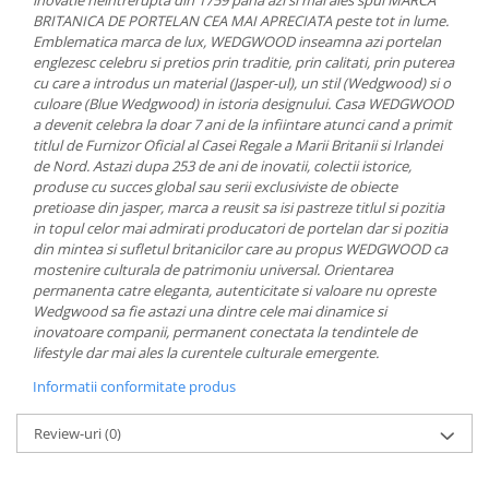
inovatie neintrerupta din 1759 pana azi si mai ales spui MARCA
MORRIS&AMP;CO
BRITANICA DE PORTELAN CEA MAI APRECIATA peste tot in lume.
Emblematica marca de lux, WEDGWOOD inseamna azi portelan
KINGSLEY
englezesc celebru si pretios prin traditie, prin calitati, prin puterea
SERENDIPITY GOLD
cu care a introdus un material (Jasper-ul), un stil (Wedgwood) si o
SERENDIPITY PLATINUM
culoare (Blue Wedgwood) in istoria designului. Casa WEDGWOOD
a devenit celebra la doar 7 ani de la infiintare atunci cand a primit
CHELSEA
titlul de Furnizor Oficial al Casei Regale a Marii Britanii si Irlandei
MEDICEA
de Nord. Astazi dupa 253 de ani de inovatii, colectii istorice,
CELESTIAL
produse cu succes global sau serii exclusiviste de obiecte
pretioase din jasper, marca a reusit sa isi pastreze titlul si pozitia
PATCHWORK WILLOW
in topul celor mai admirati producatori de portelan dar si pozitia
BLUE LILY
din mintea si sufletul britanicilor care au propus WEDGWOOD ca
mostenire culturala de patrimoniu universal. Orientarea
HIBISCUS
permanenta catre eleganta, autenticitate si valoare nu opreste
SWAN
Wedgwood sa fie astazi una dintre cele mai dinamice si
FLORENTINE TURQUOISE
inovatoare companii, permanent conectata la tendintele de
lifestyle dar mai ales la curentele culturale emergente.
ANTHEMION GREY
ORCHARD
Informatii conformitate produs
CREATURES OF CURIOSITY
Review-uri
(0)
JARDIN
RENAISSANCE RED