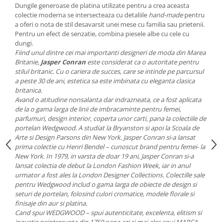
Cote Noire
Dungile generoase de platina utilizate pentru a crea aceasta
ARRIS
colectie moderna se intersecteaza cu detaliile
hand-made
pentru
CELESTIAL PLATINUM
a oferi o nota de stil desavarsit unei mese cu familia sau prietenii.
Pentru un efect de senzatie, combina piesele albe cu cele cu
CORNUCOPIA
dungi.
INTAGLIO
Fiind unul dintre cei mai importanti designeri de moda din Marea
JASPER CONRAN GOLD
Britanie,
Jasper Conran
este considerat ca o autoritate pentru
stilul britanic. Cu o cariera de succes, care se intinde pe parcursul
RENAISSANCE GOLD
a peste 30 de ani, estetica sa este imbinata cu eleganta clasica
ANTHEMION BLUE
britanica.
Avand o atitudine nonsalanta dar indrazneata, ce a fost aplicata
BUTTERFLY BLOOM
de la o gama larga de linii de imbracaminte pentru femei,
OLD COUNTRY ROSES
parfumuri, design interior, coperta unor carti, pana la colectiile de
PASHMINA
portelan Wedgwood. A studiat la Bryanston si apoi la Scoala de
Arte si Design Parsons din New York. Jasper Conran si-a lansat
SIGNET PLATINUM
prima colectie cu Henri Bendel – cunoscut brand pentru femei- la
CELESTIAL GOLD
New York. In 1979, in varsta de doar 19 ani, Jasper Conran si-a
NATURE
lansat colectia de debut la London Fashion Week, iar in anul
urmator a fost ales la London Designer Collections. Colectille sale
CHINOISERIE WHITE
pentru Wedgwood includ o gama larga de obiecte de design si
JASPER CONRAN WHITE
seturi de portelan, folosind culori cromatice, modele florale si
GILDED MUSE
finisaje din aur si platina.
Cand spui WEDGWOOD – spui autenticitate, excelenta, elitism si
WONDERLUST