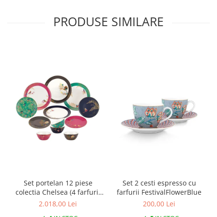
SERENDIPITY WHITE
FLOWER FESTIVAL BLUE
PRODUSE SIMILARE
FLOWER FESTIVAL RED
LOVE BIRDS
CHIQUE VERDE
CHIQUE ROZ
CHIQUE STRIPES VERDE
Renaissance Grey
Royal White
CHIQUE STRIPES GALBEN
CHIQUE GALBEN
Set portelan 12 piese
Set 2 cesti espresso cu
colectia Chelsea (4 farfurii
farfurii FestivalFlowerBlue
28 cm, 4 farfuri 20 cm si 4
2.018,00 Lei
200,00 Lei
boluri supa 15 cm)