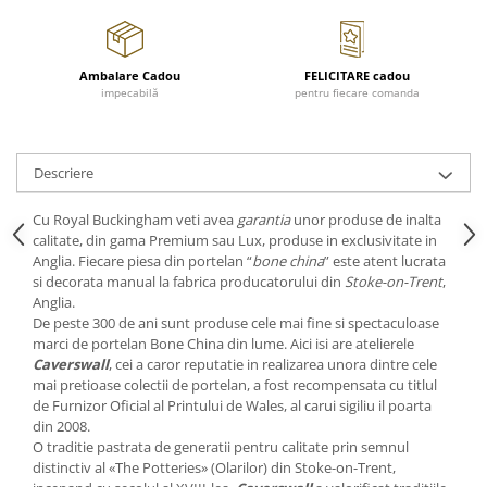
Cote Noire
ARRIS
CELESTIAL PLATINUM
Ambalare Cadou
FELICITARE cadou
CORNUCOPIA
impecabilă
pentru fiecare comanda
INTAGLIO
JASPER CONRAN GOLD
RENAISSANCE GOLD
Descriere
ANTHEMION BLUE
BUTTERFLY BLOOM
Cu Royal Buckingham veti avea
garantia
unor produse de inalta
calitate, din gama Premium sau Lux, produse in exclusivitate in
OLD COUNTRY ROSES
Anglia. Fiecare piesa din portelan “
bone china
” este atent lucrata
PASHMINA
si decorata manual la fabrica producatorului din
Stoke-on-Trent
,
Anglia.
SIGNET PLATINUM
De peste 300 de ani sunt produse cele mai fine si spectaculoase
CELESTIAL GOLD
marci de portelan Bone China din lume. Aici isi are atelierele
NATURE
Caverswall
, cei a caror reputatie in realizarea unora dintre cele
mai pretioase colectii de portelan, a fost recompensata cu titlul
CHINOISERIE WHITE
de Furnizor Oficial al Printului de Wales, al carui sigiliu il poarta
JASPER CONRAN WHITE
din 2008.
GILDED MUSE
O traditie pastrata de generatii pentru calitate prin semnul
distinctiv al «The Potteries» (Olarilor) din Stoke-on-Trent,
WONDERLUST