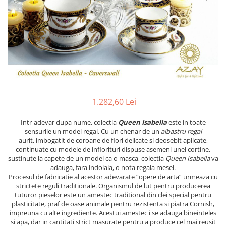
PRET
TAVITE
ACCESORII DECO
RAME FOTO
ACCESORII DECORATIVE
BOXE
SETURI PENTRU CAVIAR
SUB 500
SETURI DE CAFEA
CORPURI DE ILUMINAT
PAHARE SI CANI
SUB 200
BRANDURI
TROFEE
ACCESORII BIROU
SUB 1000
BRANDURI
SUPORTURI PENTRU PRAJITURI
SUB 2000
ROYAL ALBERT
CASETE DE BIJUTERII
SUB 3000
AZAY CASA
WATERFORD
BRANDURI
SUB 5000
JL COQUET
VALENTI
PESTE 5000
JASPER CONRAN
MARIO CIONI
VALENTI
1.282,60 Lei
SUB 4000
VERA WANG
ROYAL DOULTON
ARGENESI
PRODUSE
PORTMEIRION
SALVIATI
ARTHUR PRICE OF ENGLAND
Intr-adevar dupa nume, colectia
Queen Isabella
este in toate
sensurile un model regal. Cu un chenar de un
albastru regal
VILLA ALTACHIARA
ROYAL ALBERT
CHINELLI
CĂNI
aurit,
imbogatit de coroane de flori delicate si deosebit aplicate,
PIP STUDIO
PORTMEIRION
AZAY CASA
continuate cu modele de inflorituri dispuse asemeni unei cortine,
ACCESORII PENTRU MASĂ
sustinute la capete de un model ca o masca, colectia
Queen Isabella
va
COLECȚII
AZAY CASA
VERA WANG
SET CEAI &AMP; DESERT
adauga, fara indoiala, o nota regala mesei.
CHINELLI
WEDGWOOD
CEASURI DE INTERIOR
MIRANDA KERR
Procesul de fabricatie al acestor adevarate “opere de arta” urmeaza cu
strictete reguli traditionale. Organismul de lut pentru producerea
COLECTII
ROYAL DOULTON
OBIECTE DECORATIVE
NEW COUNTRY ROSES PINK
tuturor pieselor este un amestec traditional din clei special pentru
COLECTII
VAZE DECORATIVE
ROSECONFETTI
BOURGOGNE
plasticitate, praf de oase animale pentru rezistenta si piatra Cornish,
impreuna cu alte ingrediente. Acestui amestec i se adauga bineinteles
PRODUSE PENTRU CURĂŢAT
POLKA ROSE
LUXE
GOCCIA
si apa, dar in cantitati strict masurate pentru a produce cel mai reusit