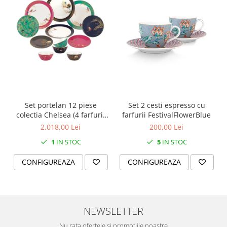
SERENDIPITY WHITE
FLOWER FESTIVAL BLUE
FLOWER FESTIVAL RED
LOVE BIRDS
CHIQUE VERDE
CHIQUE ROZ
CHIQUE STRIPES VERDE
Renaissance Grey
Set portelan 12 piese
Set 2 cesti espresso cu
Royal White
colectia Chelsea (4 farfurii
farfurii FestivalFlowerBlue
CHIQUE STRIPES GALBEN
28 cm, 4 farfuri 20 cm si 4
2.018,00 Lei
200,00 Lei
boluri supa 15 cm)
CHIQUE GALBEN
1
IN STOC
5
IN STOC
CONFIGUREAZA
CONFIGUREAZA
NEWSLETTER
Nu rata ofertele si promotiile noastre