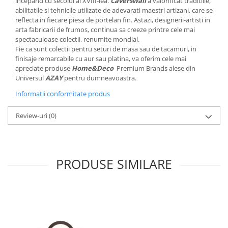
incepand cu secolul al XVIII-lea.
Caverswall
a valorificat traditiile,
MORRIS&AMP;CO
abilitatile si tehnicile utilizate de adevarati maestri artizani, care se
reflecta in fiecare piesa de portelan fin. Astazi, designerii-artisti in
KINGSLEY
arta fabricarii de frumos, continua sa creeze printre cele mai
SERENDIPITY GOLD
spectaculoase colectii, renumite mondial.
SERENDIPITY PLATINUM
Fie ca sunt colectii pentru seturi de masa sau de tacamuri, in
finisaje remarcabile cu aur sau platina, va oferim cele mai
CHELSEA
apreciate produse
Home&Deco
Premium Brands alese din
MEDICEA
Universul
AZAY
pentru dumneavoastra.
CELESTIAL
Informatii conformitate produs
PATCHWORK WILLOW
BLUE LILY
Review-uri
(0)
HIBISCUS
SWAN
FLORENTINE TURQUOISE
PRODUSE SIMILARE
ANTHEMION GREY
ORCHARD
CREATURES OF CURIOSITY
JARDIN
RENAISSANCE RED