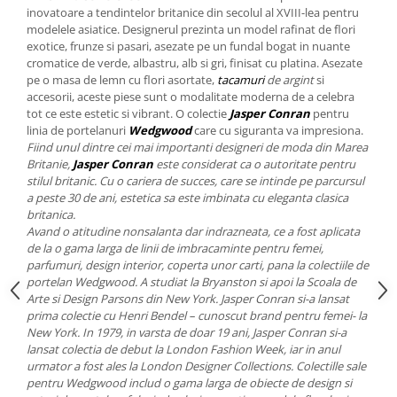
Cote Noire
inovatoare a tendintelor britanice din secolul al XVIII-lea pentru
ARRIS
modelele asiatice. Designerul prezinta un model rafinat de flori
CELESTIAL PLATINUM
exotice, frunze si pasari, asezate pe un fundal bogat in nuante
cromatice de verde, albastru, alb si gri, finisat cu platina. Asezate
CORNUCOPIA
pe o masa de lemn cu flori asortate,
tacamuri
de argint
si
INTAGLIO
accesorii, aceste piese sunt o modalitate moderna de a celebra
JASPER CONRAN GOLD
tot ce este estetic si vibrant. O colectie
Jasper Conran
pentru
linia de portelanuri
Wedgwood
care cu siguranta va impresiona.
RENAISSANCE GOLD
Fiind unul dintre cei mai importanti designeri de moda din Marea
ANTHEMION BLUE
Britanie,
Jasper Conran
este considerat ca o autoritate pentru
BUTTERFLY BLOOM
stilul britanic. Cu o cariera de succes, care se intinde pe parcursul
a peste 30 de ani, estetica sa este imbinata cu eleganta clasica
OLD COUNTRY ROSES
britanica.
PASHMINA
Avand o atitudine nonsalanta dar indrazneata, ce a fost aplicata
SIGNET PLATINUM
de la o gama larga de linii de imbracaminte pentru femei,
parfumuri, design interior, coperta unor carti, pana la colectiile de
CELESTIAL GOLD
portelan Wedgwood. A studiat la Bryanston si apoi la Scoala de
NATURE
Arte si Design Parsons din New York. Jasper Conran si-a lansat
prima colectie cu Henri Bendel – cunoscut brand pentru femei- la
CHINOISERIE WHITE
New York. In 1979, in varsta de doar 19 ani, Jasper Conran si-a
JASPER CONRAN WHITE
lansat colectia de debut la London Fashion Week, iar in anul
GILDED MUSE
urmator a fost ales la London Designer Collections. Colectille sale
pentru Wedgwood includ o gama larga de obiecte de design si
WONDERLUST