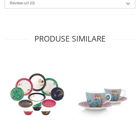
SERENDIPITY WHITE
Review-uri
(0)
FLOWER FESTIVAL BLUE
FLOWER FESTIVAL RED
LOVE BIRDS
CHIQUE VERDE
PRODUSE SIMILARE
CHIQUE ROZ
CHIQUE STRIPES VERDE
Renaissance Grey
Royal White
CHIQUE STRIPES GALBEN
CHIQUE GALBEN