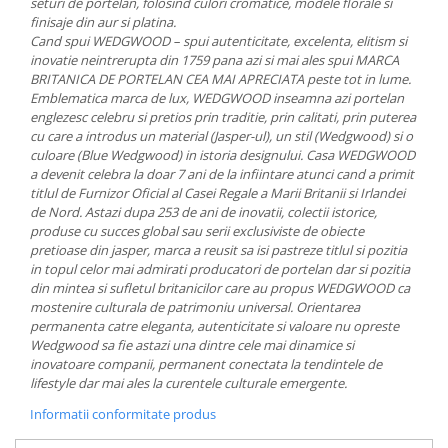
seturi de portelan, folosind culori cromatice, modele florale si
MORRIS&AMP;CO
finisaje din aur si platina.
KINGSLEY
Cand spui WEDGWOOD – spui autenticitate, excelenta, elitism si
inovatie neintrerupta din 1759 pana azi si mai ales spui MARCA
SERENDIPITY GOLD
BRITANICA DE PORTELAN CEA MAI APRECIATA peste tot in lume.
SERENDIPITY PLATINUM
Emblematica marca de lux, WEDGWOOD inseamna azi portelan
englezesc celebru si pretios prin traditie, prin calitati, prin puterea
CHELSEA
cu care a introdus un material (Jasper-ul), un stil (Wedgwood) si o
MEDICEA
culoare (Blue Wedgwood) in istoria designului. Casa WEDGWOOD
CELESTIAL
a devenit celebra la doar 7 ani de la infiintare atunci cand a primit
titlul de Furnizor Oficial al Casei Regale a Marii Britanii si Irlandei
PATCHWORK WILLOW
de Nord. Astazi dupa 253 de ani de inovatii, colectii istorice,
BLUE LILY
produse cu succes global sau serii exclusiviste de obiecte
HIBISCUS
pretioase din jasper, marca a reusit sa isi pastreze titlul si pozitia
in topul celor mai admirati producatori de portelan dar si pozitia
SWAN
din mintea si sufletul britanicilor care au propus WEDGWOOD ca
FLORENTINE TURQUOISE
mostenire culturala de patrimoniu universal. Orientarea
ANTHEMION GREY
permanenta catre eleganta, autenticitate si valoare nu opreste
Wedgwood sa fie astazi una dintre cele mai dinamice si
ORCHARD
inovatoare companii, permanent conectata la tendintele de
CREATURES OF CURIOSITY
lifestyle dar mai ales la curentele culturale emergente.
JARDIN
Informatii conformitate produs
RENAISSANCE RED