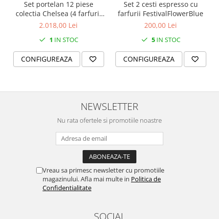
Set portelan 12 piese
Set 2 cesti espresso cu
colectia Chelsea (4 farfurii
farfurii FestivalFlowerBlue
28 cm, 4 farfuri 20 cm si 4
2.018,00 Lei
200,00 Lei
boluri supa 15 cm)
1
IN STOC
5
IN STOC
CONFIGUREAZA
CONFIGUREAZA
NEWSLETTER
Nu rata ofertele si promotiile noastre
Vreau sa primesc newsletter cu promotiile
magazinului. Afla mai multe in
Politica de
Confidentialitate
SOCIAL