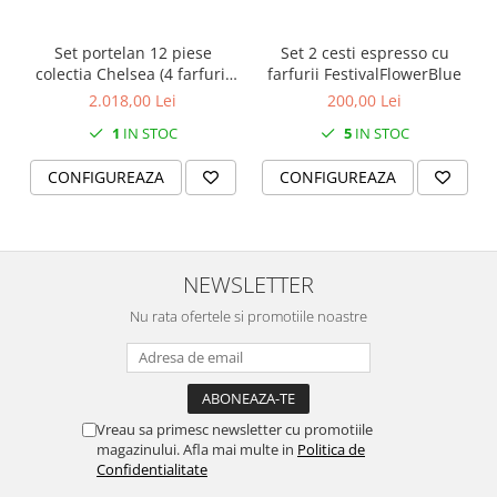
Set portelan 12 piese
Set 2 cesti espresso cu
colectia Chelsea (4 farfurii
farfurii FestivalFlowerBlue
28 cm, 4 farfuri 20 cm si 4
2.018,00 Lei
200,00 Lei
boluri supa 15 cm)
1
IN STOC
5
IN STOC
CONFIGUREAZA
CONFIGUREAZA
NEWSLETTER
Nu rata ofertele si promotiile noastre
Vreau sa primesc newsletter cu promotiile
magazinului. Afla mai multe in
Politica de
Confidentialitate