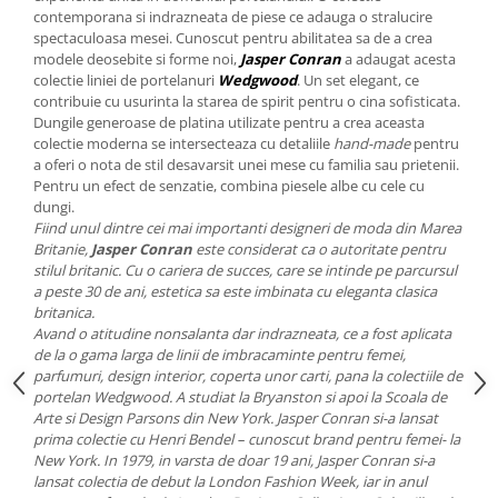
Cote Noire
contemporana si indrazneata de piese ce adauga o stralucire
ARRIS
spectaculoasa mesei. Cunoscut pentru abilitatea sa de a crea
CELESTIAL PLATINUM
modele deosebite si forme noi,
Jasper Conran
a adaugat acesta
CORNUCOPIA
colectie liniei de portelanuri
Wedgwood
. Un set elegant, ce
contribuie cu usurinta la starea de spirit pentru o cina sofisticata.
INTAGLIO
Dungile generoase de platina utilizate pentru a crea aceasta
JASPER CONRAN GOLD
colectie moderna se intersecteaza cu detaliile
hand-made
pentru
a oferi o nota de stil desavarsit unei mese cu familia sau prietenii.
RENAISSANCE GOLD
Pentru un efect de senzatie, combina piesele albe cu cele cu
ANTHEMION BLUE
dungi.
BUTTERFLY BLOOM
Fiind unul dintre cei mai importanti designeri de moda din Marea
Britanie,
Jasper Conran
este considerat ca o autoritate pentru
OLD COUNTRY ROSES
stilul britanic. Cu o cariera de succes, care se intinde pe parcursul
PASHMINA
a peste 30 de ani, estetica sa este imbinata cu eleganta clasica
SIGNET PLATINUM
britanica.
Avand o atitudine nonsalanta dar indrazneata, ce a fost aplicata
CELESTIAL GOLD
de la o gama larga de linii de imbracaminte pentru femei,
NATURE
parfumuri, design interior, coperta unor carti, pana la colectiile de
portelan Wedgwood. A studiat la Bryanston si apoi la Scoala de
CHINOISERIE WHITE
Arte si Design Parsons din New York. Jasper Conran si-a lansat
JASPER CONRAN WHITE
prima colectie cu Henri Bendel – cunoscut brand pentru femei- la
GILDED MUSE
New York. In 1979, in varsta de doar 19 ani, Jasper Conran si-a
lansat colectia de debut la London Fashion Week, iar in anul
WONDERLUST