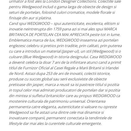
urmator a fost ales la London Designer Collections. Colectille sale
MORRIS&AMP;CO
pentru Wedgwood includ o gama larga de obiecte de design si
KINGSLEY
seturi de portelan, folosind culori cromatice, modele florale si
finisaje din aur si platina.
SERENDIPITY GOLD
Cand spui WEDGWOOD – spui autenticitate, excelenta, elitism si
SERENDIPITY PLATINUM
inovatie neintrerupta din 1759 pana azi si mai ales spui MARCA
CHELSEA
BRITANICA DE PORTELAN CEA MAI APRECIATA peste tot in lume.
Emblematica marca de lux, WEDGWOOD inseamna azi portelan
MEDICEA
englezesc celebru si pretios prin traditie, prin calitati, prin puterea
CELESTIAL
cu care a introdus un material (Jasper-ul), un stil (Wedgwood) si o
culoare (Blue Wedgwood) in istoria designului. Casa WEDGWOOD
PATCHWORK WILLOW
a devenit celebra la doar 7 ani de la infiintare atunci cand a primit
BLUE LILY
titlul de Furnizor Oficial al Casei Regale a Marii Britanii si Irlandei
HIBISCUS
de Nord. Astazi dupa 253 de ani de inovatii, colectii istorice,
produse cu succes global sau serii exclusiviste de obiecte
SWAN
pretioase din jasper, marca a reusit sa isi pastreze titlul si pozitia
FLORENTINE TURQUOISE
in topul celor mai admirati producatori de portelan dar si pozitia
ANTHEMION GREY
din mintea si sufletul britanicilor care au propus WEDGWOOD ca
mostenire culturala de patrimoniu universal. Orientarea
ORCHARD
permanenta catre eleganta, autenticitate si valoare nu opreste
CREATURES OF CURIOSITY
Wedgwood sa fie astazi una dintre cele mai dinamice si
inovatoare companii, permanent conectata la tendintele de
JARDIN
lifestyle dar mai ales la curentele culturale emergente.
RENAISSANCE RED