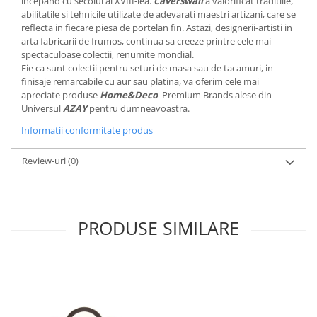
incepand cu secolul al XVIII-lea.
Caverswall
a valorificat traditiile,
MORRIS&AMP;CO
abilitatile si tehnicile utilizate de adevarati maestri artizani, care se
reflecta in fiecare piesa de portelan fin. Astazi, designerii-artisti in
KINGSLEY
arta fabricarii de frumos, continua sa creeze printre cele mai
SERENDIPITY GOLD
spectaculoase colectii, renumite mondial.
SERENDIPITY PLATINUM
Fie ca sunt colectii pentru seturi de masa sau de tacamuri, in
finisaje remarcabile cu aur sau platina, va oferim cele mai
CHELSEA
apreciate produse
Home&Deco
Premium Brands alese din
MEDICEA
Universul
AZAY
pentru dumneavoastra.
CELESTIAL
Informatii conformitate produs
PATCHWORK WILLOW
BLUE LILY
Review-uri
(0)
HIBISCUS
SWAN
FLORENTINE TURQUOISE
PRODUSE SIMILARE
ANTHEMION GREY
ORCHARD
CREATURES OF CURIOSITY
JARDIN
RENAISSANCE RED