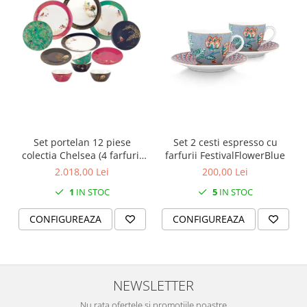
SERENDIPITY WHITE
FLOWER FESTIVAL BLUE
FLOWER FESTIVAL RED
LOVE BIRDS
CHIQUE VERDE
CHIQUE ROZ
CHIQUE STRIPES VERDE
Renaissance Grey
Set portelan 12 piese
Set 2 cesti espresso cu
Royal White
colectia Chelsea (4 farfurii
farfurii FestivalFlowerBlue
CHIQUE STRIPES GALBEN
28 cm, 4 farfuri 20 cm si 4
2.018,00 Lei
200,00 Lei
boluri supa 15 cm)
CHIQUE GALBEN
1
IN STOC
5
IN STOC
CONFIGUREAZA
CONFIGUREAZA
NEWSLETTER
Nu rata ofertele si promotiile noastre