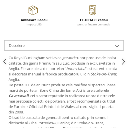
Cote Noire
ARRIS
CELESTIAL PLATINUM
Ambalare Cadou
FELICITARE cadou
CORNUCOPIA
impecabilă
pentru fiecare comanda
INTAGLIO
JASPER CONRAN GOLD
RENAISSANCE GOLD
Descriere
ANTHEMION BLUE
BUTTERFLY BLOOM
Cu Royal Buckingham veti avea
garantia
unor produse de inalta
calitate, din gama Premium sau Lux, produse in exclusivitate in
OLD COUNTRY ROSES
Anglia. Fiecare piesa din portelan “
bone china
” este atent lucrata
PASHMINA
si decorata manual la fabrica producatorului din
Stoke-on-Trent
,
Anglia.
SIGNET PLATINUM
De peste 300 de ani sunt produse cele mai fine si spectaculoase
CELESTIAL GOLD
marci de portelan Bone China din lume. Aici isi are atelierele
NATURE
Caverswall
, cei a caror reputatie in realizarea unora dintre cele
mai pretioase colectii de portelan, a fost recompensata cu titlul
CHINOISERIE WHITE
de Furnizor Oficial al Printului de Wales, al carui sigiliu il poarta
JASPER CONRAN WHITE
din 2008.
GILDED MUSE
O traditie pastrata de generatii pentru calitate prin semnul
distinctiv al «The Potteries» (Olarilor) din Stoke-on-Trent,
WONDERLUST