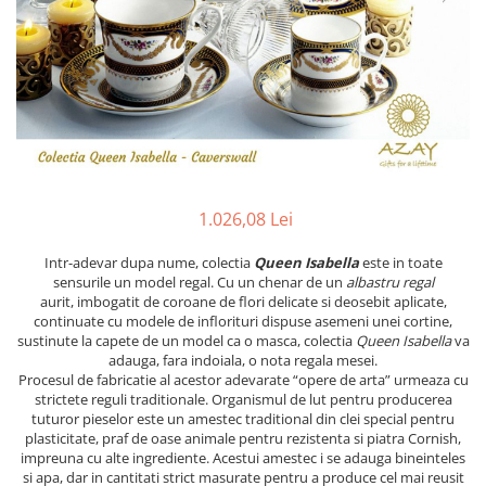
PRET
TAVITE
ACCESORII DECO
RAME FOTO
ACCESORII DECORATIVE
BOXE
SETURI PENTRU CAVIAR
SUB 500
SETURI DE CAFEA
CORPURI DE ILUMINAT
PAHARE SI CANI
SUB 200
BRANDURI
TROFEE
ACCESORII BIROU
SUB 1000
BRANDURI
SUPORTURI PENTRU PRAJITURI
SUB 2000
ROYAL ALBERT
CASETE DE BIJUTERII
SUB 3000
AZAY CASA
WATERFORD
BRANDURI
SUB 5000
JL COQUET
VALENTI
PESTE 5000
JASPER CONRAN
MARIO CIONI
VALENTI
1.026,08 Lei
SUB 4000
VERA WANG
ROYAL DOULTON
ARGENESI
PRODUSE
PORTMEIRION
SALVIATI
ARTHUR PRICE OF ENGLAND
Intr-adevar dupa nume, colectia
Queen Isabella
este in toate
sensurile un model regal. Cu un chenar de un
albastru regal
VILLA ALTACHIARA
ROYAL ALBERT
CHINELLI
CĂNI
aurit,
imbogatit de coroane de flori delicate si deosebit aplicate,
PIP STUDIO
PORTMEIRION
AZAY CASA
continuate cu modele de inflorituri dispuse asemeni unei cortine,
ACCESORII PENTRU MASĂ
sustinute la capete de un model ca o masca, colectia
Queen Isabella
va
COLECȚII
AZAY CASA
VERA WANG
SET CEAI &AMP; DESERT
adauga, fara indoiala, o nota regala mesei.
CHINELLI
WEDGWOOD
CEASURI DE INTERIOR
MIRANDA KERR
Procesul de fabricatie al acestor adevarate “opere de arta” urmeaza cu
strictete reguli traditionale. Organismul de lut pentru producerea
COLECTII
ROYAL DOULTON
OBIECTE DECORATIVE
NEW COUNTRY ROSES PINK
tuturor pieselor este un amestec traditional din clei special pentru
COLECTII
VAZE DECORATIVE
ROSECONFETTI
BOURGOGNE
plasticitate, praf de oase animale pentru rezistenta si piatra Cornish,
impreuna cu alte ingrediente. Acestui amestec i se adauga bineinteles
PRODUSE PENTRU CURĂŢAT
POLKA ROSE
LUXE
GOCCIA
si apa, dar in cantitati strict masurate pentru a produce cel mai reusit