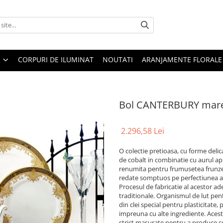
CORPURI DE ILUMINAT
NOUTATI
ARANJAMENTE FLORALE
Bol CANTERBURY mar
2.296,58 Lei
O colectie pretioasa, cu forme delic
de cobalt in combinatie cu aurul apl
renumita pentru frumusetea frunzelo
redate somptuos pe perfectiunea alb
Procesul de fabricatie al acestor ad
traditionale. Organismul de lut pen
din clei special pentru plasticitate,
impreuna cu alte ingrediente. Acestu
strict masurate pentru a produce cel 