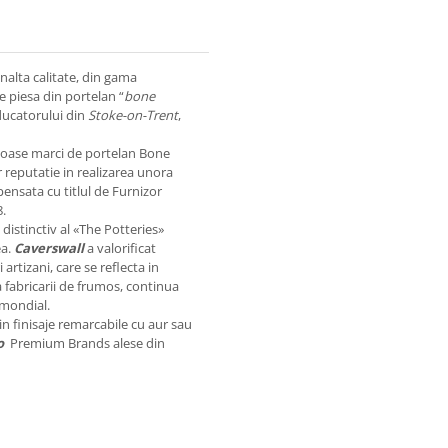
alta calitate, din gama
e piesa din portelan “
bone
oducatorului din
Stoke-on-Trent
,
uloase marci de portelan Bone
or reputatie in realizarea unora
pensata cu titlul de Furnizor
8.
distinctiv al «The Potteries»
ea.
Caverswall
a valorificat
i artizani, care se reflecta in
ta fabricarii de frumos, continua
 mondial.
in finisaje remarcabile cu aur sau
o
Premium Brands alese din