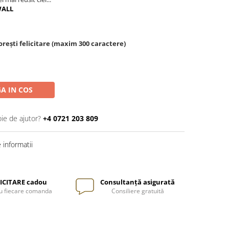
WALL
rești felicitare (maxim 300 caractere)
A IN COS
oie de ajutor?
+4 0721 203 809
informatii
ICITARE cadou
Consultanță asigurată
u fiecare comanda
Consiliere gratuită