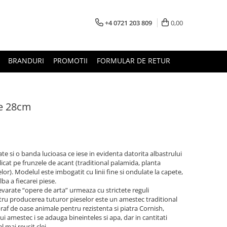
+4 0721 203 809
0,00
BRANDURI
PROMOTII
FORMULAR DE RETUR
e 28cm
ate si o banda lucioasa ce iese in evidenta datorita albastrului
icat pe frunzele de acant (traditional palamida, planta
r). Modelul este imbogatit cu linii fine si ondulate la capete,
a a fiecarei piese.
evarate “opere de arta” urmeaza cu strictete reguli
tru producerea tuturor pieselor este un amestec traditional
 praf de oase animale pentru rezistenta si piatra Cornish,
i amestec i se adauga bineinteles si apa, dar in cantitati
mai reusit clei...