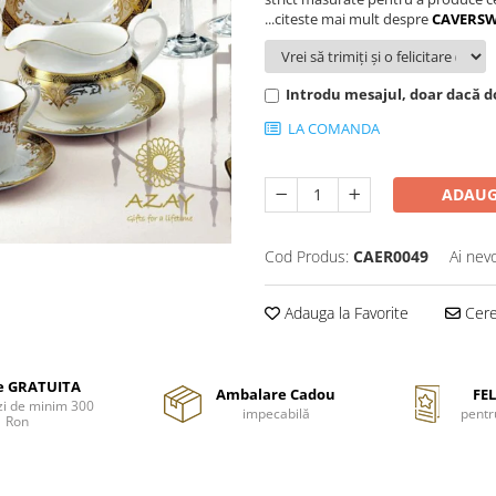
...citeste mai mult despre
CAVERS
Introdu mesajul, doar dacă do
LA COMANDA
ADAUG
Cod Produs:
CAER0049
Ai nev
Adauga la Favorite
Cere 
re GRATUITA
Ambalare Cadou
FEL
i de minim 300
impecabilă
pentr
Ron