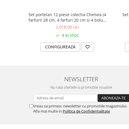
MORRIS&AMP;CO
KINGSLEY
Set portelan 12 piese colectia Chelsea (4
Set
SERENDIPITY GOLD
farfurii 28 cm, 4 farfuri 20 cm si 4 boluri
supa 15 cm)
SERENDIPITY PLATINUM
2.018,00 Lei
CHELSEA
1
IN STOC
MEDICEA
CONFIGUREAZA
CELESTIAL
PATCHWORK WILLOW
BLUE LILY
HIBISCUS
NEWSLETTER
SWAN
FLORENTINE TURQUOISE
Nu rata ofertele si promotiile noastre
ANTHEMION GREY
ORCHARD
Vreau sa primesc newsletter cu promotiile magazinului.
CREATURES OF CURIOSITY
Afla mai multe in
Politica de Confidentialitate
JARDIN
RENAISSANCE RED