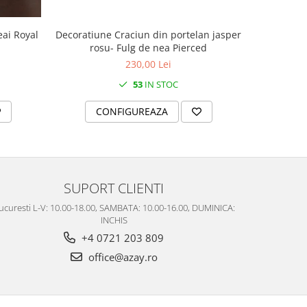
Decoratiune Craciun din portelan jasper
Decoratiun
eai Royal
rosu- Fulg de nea Pierced
rosu
230,00 Lei
53
IN STOC
CONFIGUREAZA
C
SUPORT CLIENTI
ucuresti L-V: 10.00-18.00, SAMBATA: 10.00-16.00, DUMINICA:
INCHIS
+4 0721 203 809
office@azay.ro