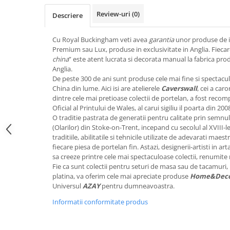
FRAPIERE
GEORGIA
LUCREZIA
VESTA
Review-uri
(0)
Descriere
PAHARE SI ACCESORII
SAMOA
ELISA
CORPORATE
SET PENTRU BĂUTURI
PIVOINE
TONDO DONI
FLOWER
Cu Royal Buckingham veti avea
garantia
unor produse de in
TĂVI SI ACCESORII
ESMERALDA BLANC, GOLD,
ORPHOS
TABLE
Premium sau Lux, produse in exclusivitate in Anglia. Fiecar
PLATINUM
ACCESORII PENTRU FEMEI
CILI
BABY COLLECTION
china
” este atent lucrata si decorata manual la fabrica pr
CHARDONS GOLD, PLATINUM
Anglia.
SFEȘNICE
GIULIA
ROSE
De peste 300 de ani sunt produse cele mai fine si spectac
HEMISPHERE
RAME SI ALBUME FOTO
NETTARE DI VINO
LOVE KNOTS SILVER
China din lume. Aici isi are atelierele
Caverswall
, cei a car
KHAZARD OR &AMP; PLATINE
CARAFE
NOTTE DI STELLE
WITH LOVE SILVER
dintre cele mai pretioase colectii de portelan, a fost recom
JASPER CONRAN PLATINUM
Oficial al Printului de Wales, al carui sigiliu il poarta din 200
FRUCTIERE ARGINTATE
PLINIO
WITH LOVE BLACK
O traditie pastrata de generatii pentru calitate prin semnul 
CHINOISERIE GREEN
ACCESORII PENTRU BĂRBAȚI
YOUNG
WITH LOVE WHITE
(Olarilor) din Stoke-on-Trent, incepand cu secolul al XVIII-l
100 YEARS
ACCESORII PENTRU BIROU
VIP
INFINITY
traditiile, abilitatile si tehnicile utilizate de adevarati maestr
BLANC SUR BLANC
fiecare piesa de portelan fin. Astazi, designerii-artisti in ar
BOLURI DECO
PIUME
WISH
sa creeze printre cele mai spectaculoase colectii, renumite
GROSGRAIN
AROME DE INTERIOR
AURIS
LOVE KNOTS GOLD
Fie ca sunt colectii pentru seturi de masa sau de tacamuri, 
LACE GOLD
platina, va oferim cele mai apreciate produse
Home&Dec
TEXTILE
BOTANIC GARDEN
WITH LOVE NOUVEAU
Universul
AZAY
pentru dumneavoastra.
LACE PLATINUM
BIJUTERII
STELLA
WITH LOVE GOLD
EQUESTRIA
Informatii conformitate produs
ARANJAMENTE FLORALE
POLKA BLUE
PERNE
CHEEKY PINK