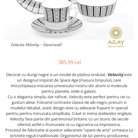
PRET
TAVITE
ACCESORII DECO
RAME FOTO
ACCESORII DECORATIVE
BOXE
SETURI PENTRU CAVIAR
SUB 500
SETURI DE CAFEA
CORPURI DE ILUMINAT
PAHARE SI CANI
SUB 200
BRANDURI
TROFEE
ACCESORII BIROU
SUB 1000
BRANDURI
SUPORTURI PENTRU PRAJITURI
SUB 2000
ROYAL ALBERT
CASETE DE BIJUTERII
SUB 3000
AZAY CASA
WATERFORD
BRANDURI
SUB 5000
JL COQUET
VALENTI
PESTE 5000
JASPER CONRAN
MARIO CIONI
VALENTI
385,99 Lei
SUB 4000
VERA WANG
ROYAL DOULTON
ARGENESI
PRODUSE
PORTMEIRION
SALVIATI
ARTHUR PRICE OF ENGLAND
Decorat cu dungi negre si un model de platina ondulat,
Velocity
este
un designul inspirat de
Space Age
(masura timpului), care
VILLA ALTACHIARA
ROYAL ALBERT
CHINELLI
CĂNI
intruchipeaza miscarea universului nostru din atomi si molecule
PIP STUDIO
PORTMEIRION
AZAY CASA
pentru planete, stele si galaxii.
ACCESORII PENTRU MASĂ
Cu o eleganta simpla, dar rafinat,
Velocity
este perfect pentru cei cu
COLECȚII
AZAY CASA
VERA WANG
SET CEAI &AMP; DESERT
gusturi alese. Folosind contraste clasice de alb-negru precum si
CHINELLI
WEDGWOOD
CEASURI DE INTERIOR
MIRANDA KERR
modelul detaliat, acest design este cu adevarat frapant in special
pentru pentru minunata simplitate. Creat in inima atelierelor engleze,
COLECTII
ROYAL DOULTON
OBIECTE DECORATIVE
NEW COUNTRY ROSES PINK
Velocity face parte din patrimoniul britanic cu un istoric de secole
COLECTII
VAZE DECORATIVE
ROSECONFETTI
BOURGOGNE
oferind astfel o frumusete ce cu siguranta va impresiona.
Procesul de fabricatie al acestor adevarate “opere de arta” urmeaza cu
PRODUSE PENTRU CURĂŢAT
POLKA ROSE
LUXE
GOCCIA
strictete reguli traditionale. Organismul de lut pentru producerea