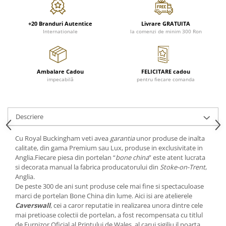
Cote Noire
ARRIS
CELESTIAL PLATINUM
+20 Branduri Autentice
Livrare GRATUITA
Internationale
la comenzi de minim 300 Ron
CORNUCOPIA
INTAGLIO
JASPER CONRAN GOLD
Ambalare Cadou
FELICITARE cadou
RENAISSANCE GOLD
impecabilă
pentru fiecare comanda
ANTHEMION BLUE
BUTTERFLY BLOOM
OLD COUNTRY ROSES
Descriere
PASHMINA
Cu Royal Buckingham veti avea
garantia
unor produse de inalta
SIGNET PLATINUM
calitate, din gama Premium sau Lux, produse in exclusivitate in
CELESTIAL GOLD
Anglia.Fiecare piesa din portelan “
bone china
” este atent lucrata
si decorata manual la fabrica producatorului din
Stoke-on-Trent
,
NATURE
Anglia.
CHINOISERIE WHITE
De peste 300 de ani sunt produse cele mai fine si spectaculoase
JASPER CONRAN WHITE
marci de portelan Bone China din lume. Aici isi are atelierele
Caverswall
, cei a caror reputatie in realizarea unora dintre cele
GILDED MUSE
mai pretioase colectii de portelan, a fost recompensata cu titlul
WONDERLUST
de Furnizor Oficial al Printului de Wales, al carui sigiliu il poarta