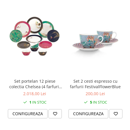
SERENDIPITY WHITE
FLOWER FESTIVAL BLUE
FLOWER FESTIVAL RED
LOVE BIRDS
CHIQUE VERDE
CHIQUE ROZ
CHIQUE STRIPES VERDE
Renaissance Grey
Royal White
CHIQUE STRIPES GALBEN
CHIQUE GALBEN
Set portelan 12 piese
Set 2 cesti espresso cu
colectia Chelsea (4 farfurii
farfurii FestivalFlowerBlue
28 cm, 4 farfuri 20 cm si 4
2.018,00 Lei
200,00 Lei
boluri supa 15 cm)
1
IN STOC
5
IN STOC
CONFIGUREAZA
CONFIGUREAZA