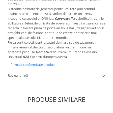
MORRIS&AMP;CO
din 2008.
O traditie pastrata de generatii pentru calitate prin semnul
KINGSLEY
distinctiv al «The Potteries» (Olarilor) din Stoke-on-Trent,
SERENDIPITY GOLD
incepand cu secolul al XVIII-lea.
Caverswall
a valorificat traditiile,
SERENDIPITY PLATINUM
abilitatile si tehnicile utilizate de adevarati maestri artizani, care se
reflecta in fiecare piesa de portelan fin. Astazi, designerii-artisti in
CHELSEA
arta fabricarii de frumos, continua sa creeze printre cele mai
MEDICEA
spectaculoase colectii, renumite mondial.
Fie ca sunt colectii pentru seturi de masa sau de tacamuri, in
CELESTIAL
finisaje remarcabile cu aur sau platina, va oferim cele mai
PATCHWORK WILLOW
apreciate produse
Home&Deco
Premium Brands alese din
BLUE LILY
Universul
AZAY
pentru dumneavoastra.
HIBISCUS
Informatii conformitate produs
SWAN
Review-uri
(0)
FLORENTINE TURQUOISE
ANTHEMION GREY
ORCHARD
CREATURES OF CURIOSITY
PRODUSE SIMILARE
JARDIN
RENAISSANCE RED