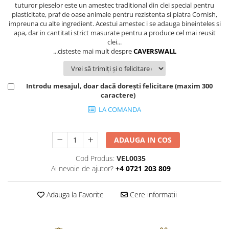
FRAPIERE
GEORGIA
LUCREZIA
VESTA
tuturor pieselor este un amestec traditional din clei special pentru
plasticitate, praf de oase animale pentru rezistenta si piatra Cornish,
PAHARE SI ACCESORII
SAMOA
ELISA
CORPORATE
impreuna cu alte ingredient. Acestui amestec i se adauga bineinteles si
SET PENTRU BĂUTURI
PIVOINE
TONDO DONI
FLOWER
apa, dar in cantitati strict masurate pentru a produce cel mai reusit
clei...
TĂVI SI ACCESORII
ESMERALDA BLANC, GOLD,
ORPHOS
TABLE
...cisteste mai mult despre
CAVERSWALL
PLATINUM
ACCESORII PENTRU FEMEI
CILI
BABY COLLECTION
CHARDONS GOLD, PLATINUM
SFEȘNICE
GIULIA
ROSE
HEMISPHERE
RAME SI ALBUME FOTO
NETTARE DI VINO
LOVE KNOTS SILVER
Introdu mesajul, doar dacă dorești felicitare (maxim 300
KHAZARD OR &AMP; PLATINE
caractere)
CARAFE
NOTTE DI STELLE
WITH LOVE SILVER
JASPER CONRAN PLATINUM
FRUCTIERE ARGINTATE
PLINIO
WITH LOVE BLACK
LA COMANDA
CHINOISERIE GREEN
ACCESORII PENTRU BĂRBAȚI
YOUNG
WITH LOVE WHITE
100 YEARS
ACCESORII PENTRU BIROU
VIP
INFINITY
ADAUGA IN COS
BLANC SUR BLANC
BOLURI DECO
PIUME
WISH
Cod Produs:
VEL0035
GROSGRAIN
AROME DE INTERIOR
AURIS
LOVE KNOTS GOLD
Ai nevoie de ajutor?
+4 0721 203 809
LACE GOLD
TEXTILE
BOTANIC GARDEN
WITH LOVE NOUVEAU
LACE PLATINUM
BIJUTERII
STELLA
WITH LOVE GOLD
Adauga la Favorite
Cere informatii
EQUESTRIA
ARANJAMENTE FLORALE
POLKA BLUE
PERNE
CHEEKY PINK