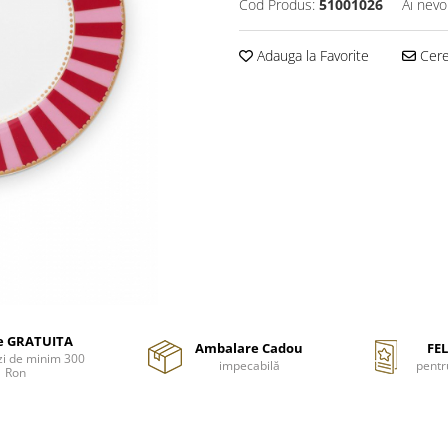
Cod Produs:
51001026
Ai nevo
Adauga la Favorite
Cere 
re GRATUITA
Ambalare Cadou
FEL
i de minim 300
impecabilă
pentr
Ron