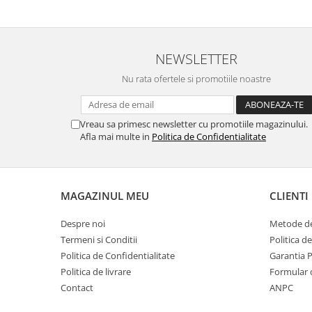
MORRIS&AMP;CO
KINGSLEY
SERENDIPITY GOLD
NEWSLETTER
SERENDIPITY PLATINUM
Nu rata ofertele si promotiile noastre
CHELSEA
MEDICEA
CELESTIAL
Vreau sa primesc newsletter cu promotiile magazinului.
Afla mai multe in
Politica de Confidentialitate
PATCHWORK WILLOW
BLUE LILY
HIBISCUS
SWAN
MAGAZINUL MEU
CLIENTI
FLORENTINE TURQUOISE
Despre noi
Metode de
ANTHEMION GREY
Termeni si Conditii
Politica d
ORCHARD
Politica de Confidentialitate
Garantia 
CREATURES OF CURIOSITY
Politica de livrare
Formular 
JARDIN
Contact
ANPC
RENAISSANCE RED