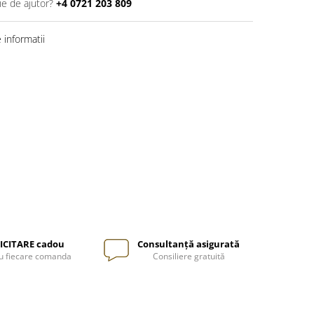
ie de ajutor?
+4 0721 203 809
informatii
ICITARE cadou
Consultanță asigurată
u fiecare comanda
Consiliere gratuită