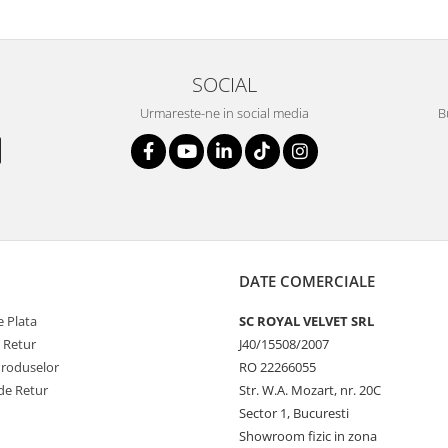
SOCIAL
Urmareste-ne in social media
B
DATE COMERCIALE
 Plata
SC ROYAL VELVET SRL
e Retur
J40/15508/2007
Produselor
RO 22266055
de Retur
Str. W.A. Mozart, nr. 20C
Sector 1, Bucuresti
Showroom fizic in zona