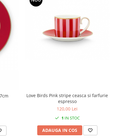
NOU
Love Birds Pink stripe ceasca si farfurie
17cm
Love B
espresso
120,00 Lei
1
IN STOC
ADAUGA IN COS
AD