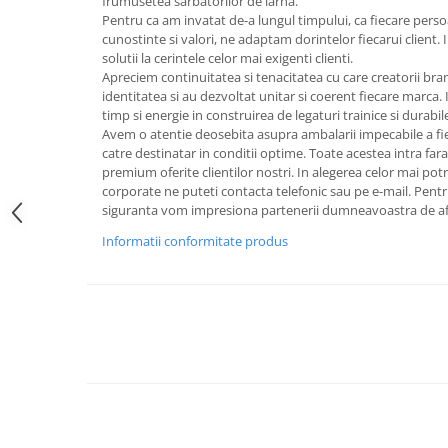
frumusetea sarbatorilor de iarna.
FRAPIERE
GEORGIA
LUCREZIA
VESTA
Pentru ca am invatat de-a lungul timpului, ca fiecare pers
PAHARE SI ACCESORII
SAMOA
ELISA
CORPORATE
cunostinte si valori, ne adaptam dorintelor fiecarui client
solutii la cerintele celor mai exigenti clienti.
SET PENTRU BĂUTURI
PIVOINE
TONDO DONI
FLOWER
Apreciem continuitatea si tenacitatea cu care creatorii bra
TĂVI SI ACCESORII
ESMERALDA BLANC, GOLD,
ORPHOS
TABLE
identitatea si au dezvoltat unitar si coerent fiecare marca. I
PLATINUM
ACCESORII PENTRU FEMEI
CILI
BABY COLLECTION
timp si energie in construirea de legaturi trainice si durabile 
CHARDONS GOLD, PLATINUM
Avem o atentie deosebita asupra ambalarii impecabile a fi
SFEȘNICE
GIULIA
ROSE
catre destinatar in conditii optime. Toate acestea intra fara 
HEMISPHERE
RAME SI ALBUME FOTO
NETTARE DI VINO
LOVE KNOTS SILVER
premium oferite clientilor nostri. In alegerea celor mai po
KHAZARD OR &AMP; PLATINE
CARAFE
NOTTE DI STELLE
WITH LOVE SILVER
corporate ne puteti contacta telefonic sau pe e-mail. Pentr
JASPER CONRAN PLATINUM
siguranta vom impresiona partenerii dumneavoastra de af
FRUCTIERE ARGINTATE
PLINIO
WITH LOVE BLACK
CHINOISERIE GREEN
ACCESORII PENTRU BĂRBAȚI
YOUNG
WITH LOVE WHITE
Informatii conformitate produs
100 YEARS
ACCESORII PENTRU BIROU
VIP
INFINITY
BLANC SUR BLANC
BOLURI DECO
PIUME
WISH
GROSGRAIN
AROME DE INTERIOR
AURIS
LOVE KNOTS GOLD
LACE GOLD
TEXTILE
BOTANIC GARDEN
WITH LOVE NOUVEAU
LACE PLATINUM
BIJUTERII
STELLA
WITH LOVE GOLD
EQUESTRIA
ARANJAMENTE FLORALE
POLKA BLUE
PERNE
CHEEKY PINK