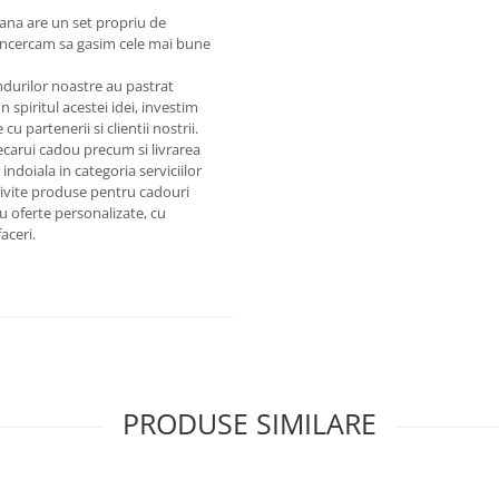
oana are un set propriu de
. Incercam sa gasim cele mai bune
ndurilor noastre au pastrat
n spiritul acestei idei, investim
cu partenerii si clientii nostrii.
ecarui cadou precum si livrarea
indoiala in categoria serviciilor
trivite produse pentru cadouri
u oferte personalizate, cu
aceri.
PRODUSE SIMILARE