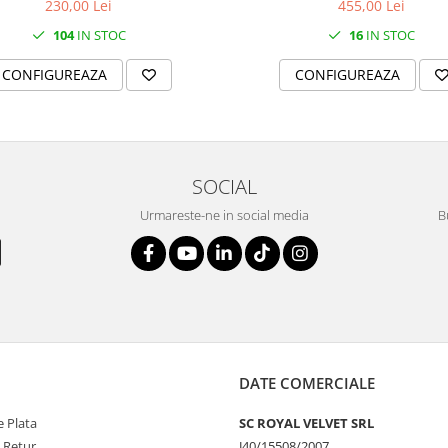
230,00 Lei
455,00 Lei
104
IN STOC
16
IN STOC
CONFIGUREAZA
CONFIGUREAZA
SOCIAL
Urmareste-ne in social media
B
DATE COMERCIALE
 Plata
SC ROYAL VELVET SRL
e Retur
J40/15508/2007