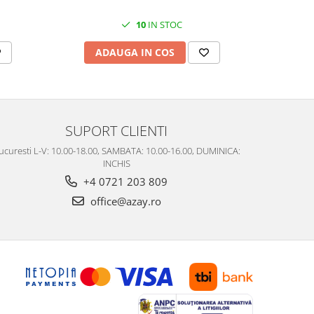
10
IN STOC
AD
ADAUGA IN COS
SUPORT CLIENTI
ucuresti L-V: 10.00-18.00, SAMBATA: 10.00-16.00, DUMINICA:
INCHIS
+4 0721 203 809
office@azay.ro