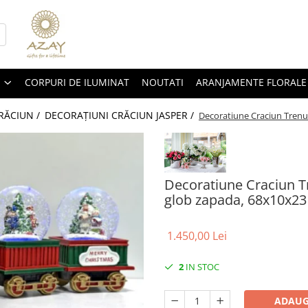
CORPURI DE ILUMINAT
NOUTATI
ARANJAMENTE FLORALE
RĂCIUN /
DECORAȚIUNI CRĂCIUN JASPER /
Decoratiune Craciun Trenul
Decoratiune Craciun Tr
glob zapada, 68x10x2
1.450,00 Lei
2
IN STOC
ADAUG