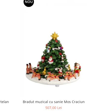
NOU
NOU
rtelan
Bradut 
Bradut muzical cu sanie Mos Craciun
507,00 Lei