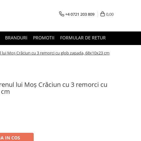
+4 0721 203 809
0,00
BRANDURI
PROMOTII
FORMULAR DE RETUR
 lui Moș Crăciun cu 3 remorci cu glob zapada, 68x10x23 cm
enul lui Moș Crăciun cu 3 remorci cu
3 cm
A IN COS