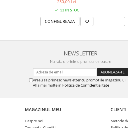
230,00 Lei
MORRIS&AMP;CO
53
IN STOC
KINGSLEY
SERENDIPITY GOLD
CONFIGUREAZA
SERENDIPITY PLATINUM
CHELSEA
MEDICEA
CELESTIAL
NEWSLETTER
PATCHWORK WILLOW
Nu rata ofertele si promotiile noastre
BLUE LILY
HIBISCUS
SWAN
Vreau sa primesc newsletter cu promotiile magazinului.
Afla mai multe in
Politica de Confidentialitate
FLORENTINE TURQUOISE
ANTHEMION GREY
ORCHARD
CREATURES OF CURIOSITY
MAGAZINUL MEU
CLIENTI
JARDIN
Despre noi
Metode de
RENAISSANCE RED
Termeni si Conditii
Politica d