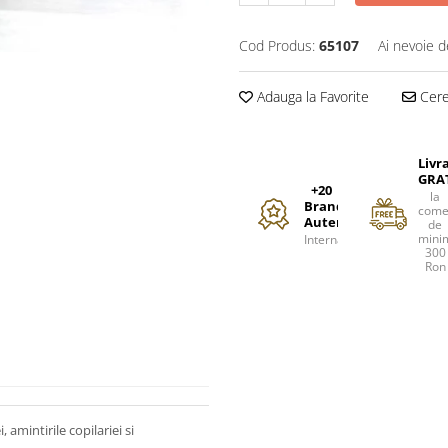
Cod Produs:
65107
Ai nevoie d
Adauga la Favorite
Cere 
Livr
GRA
+20
la
Branduri
come
Autentice
de
mini
Internationale
300
Ron
 amintirile copilariei si