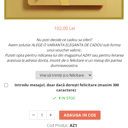
PRET
TAVITE
ACCESORII DECO
RAME FOTO
ACCESORII DECORATIVE
BOXE
SETURI PENTRU CAVIAR
SUB 500
SETURI DE CAFEA
CORPURI DE ILUMINAT
PAHARE SI CANI
SUB 200
BRANDURI
TROFEE
ACCESORII BIROU
SUB 1000
102,00 Lei
BRANDURI
SUPORTURI PENTRU PRAJITURI
SUB 2000
ROYAL ALBERT
CASETE DE BIJUTERII
SUB 3000
AZAY CASA
WATERFORD
Nu poti decide ce cadou sa oferi?
Avem solutia: ALEGE O VARIANTA ELEGANTA DE CADOU sub forma
BRANDURI
SUB 5000
JL COQUET
VALENTI
unui voucher valoric.
PESTE 5000
JASPER CONRAN
MARIO CIONI
VALENTI
Puteti opta pentru ridicarea lui din magazinul AZAY sau pentru livrarea
acestuia la adresa dorita, insotit de o felicitare si un mesaj din partea
SUB 4000
VERA WANG
ROYAL DOULTON
ARGENESI
dumneavoastra.
PRODUSE
PORTMEIRION
SALVIATI
ARTHUR PRICE OF ENGLAND
VILLA ALTACHIARA
ROYAL ALBERT
CHINELLI
CĂNI
PIP STUDIO
PORTMEIRION
AZAY CASA
Introdu mesajul, doar dacă dorești felicitare (maxim 300
ACCESORII PENTRU MASĂ
caractere)
COLECȚII
AZAY CASA
VERA WANG
SET CEAI &AMP; DESERT
1
IN STOC
CHINELLI
WEDGWOOD
CEASURI DE INTERIOR
MIRANDA KERR
COLECTII
ROYAL DOULTON
OBIECTE DECORATIVE
NEW COUNTRY ROSES PINK
COLECTII
ADAUGA IN COS
VAZE DECORATIVE
ROSECONFETTI
BOURGOGNE
PRODUSE PENTRU CURĂŢAT
POLKA ROSE
LUXE
GOCCIA
Cod Produs:
AZ1