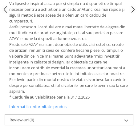
Cote Noire
Va lipseste inspiratia, sau pur și simplu nu dispuneti de timpul
ARRIS
necesar pentru a achiziționa un cadou? Atunci cea mai rapidă și
CELESTIAL PLATINUM
sigură metodă este aceea de a oferi un card cadou de
cumparaturi.
CORNUCOPIA
Astfel posesorul cardului are o mai mare libertate de alegere din
INTAGLIO
multitudinea de produse argintate, cristal sau portelan pe care
JASPER CONRAN GOLD
AZAY le pune la dispozitia dumneavoastra.
Produsele AZAY nu sunt doar obiecte utile, ci si estetice, create
RENAISSANCE GOLD
de artizani renumiti ceea ce confera fiecarei piese, cu timpul, o
ANTHEMION BLUE
valoare din ce in ce mai mare! Sunt adevarate “mici investitii”
inteligente in calitate si design, iar obiectele cu care ne
BUTTERFLY BLOOM
inconjuram contribuie esential la creearea unor stari anume si a
OLD COUNTRY ROSES
momentelor pretioase petrecute in intimitatea caselor noastre.
PASHMINA
Ele devin parte din modul nostru de viata si vorbesc fara cuvinte
despre personalitatea, stilul si valorile pe care le avem sau la care
SIGNET PLATINUM
aspiram.
CELESTIAL GOLD
* Cardurile au valabilitate pana la 31.12.2025
NATURE
Informatii conformitate produs
CHINOISERIE WHITE
JASPER CONRAN WHITE
Review-uri
(0)
GILDED MUSE
WONDERLUST