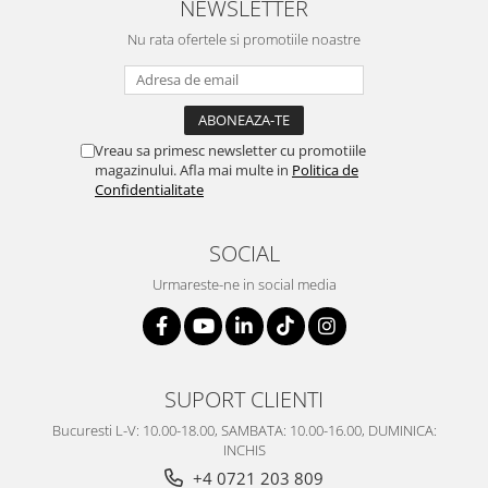
NEWSLETTER
SERENDIPITY WHITE
FLOWER FESTIVAL BLUE
Nu rata ofertele si promotiile noastre
FLOWER FESTIVAL RED
LOVE BIRDS
CHIQUE VERDE
CHIQUE ROZ
Vreau sa primesc newsletter cu promotiile
magazinului. Afla mai multe in
Politica de
CHIQUE STRIPES VERDE
Confidentialitate
Renaissance Grey
Royal White
SOCIAL
CHIQUE STRIPES GALBEN
Urmareste-ne in social media
CHIQUE GALBEN
SUPORT CLIENTI
Bucuresti L-V: 10.00-18.00, SAMBATA: 10.00-16.00, DUMINICA:
INCHIS
+4 0721 203 809