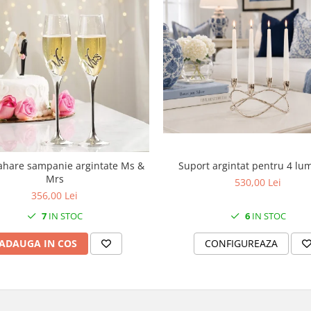
Suport argintat pentru 4 lu
ahare sampanie argintate Ms &
Mrs
530,00 Lei
356,00 Lei
6
IN STOC
7
IN STOC
CONFIGUREAZA
ADAUGA IN COS