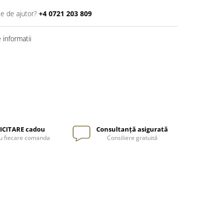
ie de ajutor?
+4 0721 203 809
informatii
ICITARE cadou
Consultanță asigurată
u fiecare comanda
Consiliere gratuită