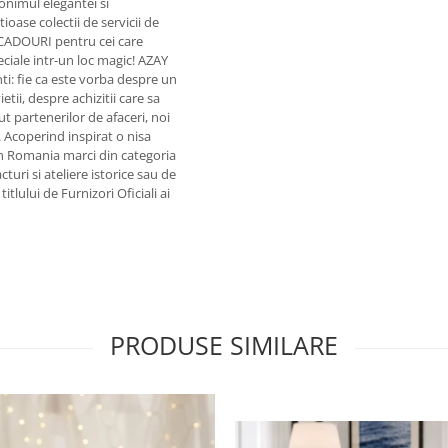
onimul elegantei si
ioase colectii de servicii de
 CADOURI pentru cei care
eciale intr-un loc magic! AZAY
enti: fie ca este vorba despre un
i, despre achizitii care sa
 partenerilor de afaceri, noi
. Acoperind inspirat o nisa
n Romania marci din categoria
uri si ateliere istorice sau de
tlului de Furnizori Oficiali ai
PRODUSE SIMILARE