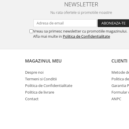
NEWSLETTER
MORRIS&AMP;CO
KINGSLEY
Nu rata ofertele si promotiile noastre
SERENDIPITY GOLD
SERENDIPITY PLATINUM
Vreau sa primesc newsletter cu promotiile magazinului.
CHELSEA
Afla mai multe in
Politica de Confidentialitate
MEDICEA
CELESTIAL
PATCHWORK WILLOW
MAGAZINUL MEU
CLIENTI
BLUE LILY
HIBISCUS
Despre noi
Metode de
SWAN
Termeni si Conditii
Politica d
Politica de Confidentialitate
Garantia 
FLORENTINE TURQUOISE
Politica de livrare
Formular 
ANTHEMION GREY
Contact
ANPC
ORCHARD
CREATURES OF CURIOSITY
JARDIN
RENAISSANCE RED