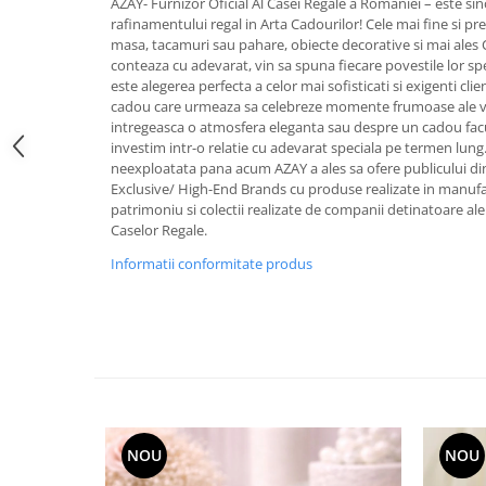
AZAY- Furnizor Oficial Al Casei Regale a Romaniei – este sin
FRAPIERE
GEORGIA
LUCREZIA
VESTA
rafinamentului regal in Arta Cadourilor! Cele mai fine si pret
PAHARE SI ACCESORII
SAMOA
ELISA
CORPORATE
masa, tacamuri sau pahare, obiecte decorative si mai ales
SET PENTRU BĂUTURI
PIVOINE
TONDO DONI
FLOWER
conteaza cu adevarat, vin sa spuna fiecare povestile lor sp
este alegerea perfecta a celor mai sofisticati si exigenti cli
TĂVI SI ACCESORII
ESMERALDA BLANC, GOLD,
ORPHOS
TABLE
cadou care urmeaza sa celebreze momente frumoase ale vieti
PLATINUM
ACCESORII PENTRU FEMEI
CILI
BABY COLLECTION
intregeasca o atmosfera eleganta sau despre un cadou facut
CHARDONS GOLD, PLATINUM
SFEȘNICE
GIULIA
ROSE
investim intr-o relatie cu adevarat speciala pe termen lung
neexploatata pana acum AZAY a ales sa ofere publicului di
HEMISPHERE
RAME SI ALBUME FOTO
NETTARE DI VINO
LOVE KNOTS SILVER
Exclusive/ High-End Brands cu produse realizate in manufact
KHAZARD OR &AMP; PLATINE
CARAFE
NOTTE DI STELLE
WITH LOVE SILVER
patrimoniu si colectii realizate de companii detinatoare ale ti
JASPER CONRAN PLATINUM
Caselor Regale.
FRUCTIERE ARGINTATE
PLINIO
WITH LOVE BLACK
CHINOISERIE GREEN
ACCESORII PENTRU BĂRBAȚI
YOUNG
WITH LOVE WHITE
Informatii conformitate produs
100 YEARS
ACCESORII PENTRU BIROU
VIP
INFINITY
BLANC SUR BLANC
BOLURI DECO
PIUME
WISH
GROSGRAIN
AROME DE INTERIOR
AURIS
LOVE KNOTS GOLD
LACE GOLD
TEXTILE
BOTANIC GARDEN
WITH LOVE NOUVEAU
LACE PLATINUM
BIJUTERII
STELLA
WITH LOVE GOLD
EQUESTRIA
ARANJAMENTE FLORALE
POLKA BLUE
NOU
NOU
PERNE
CHEEKY PINK