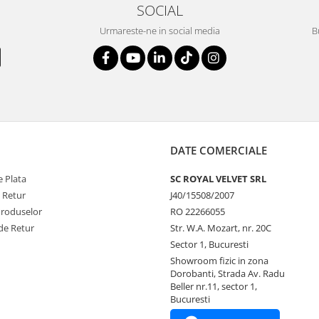
SOCIAL
Urmareste-ne in social media
B
DATE COMERCIALE
 Plata
SC ROYAL VELVET SRL
e Retur
J40/15508/2007
Produselor
RO 22266055
de Retur
Str. W.A. Mozart, nr. 20C
Sector 1, Bucuresti
Showroom fizic in zona
Dorobanti, Strada Av. Radu
Beller nr.11, sector 1,
Bucuresti