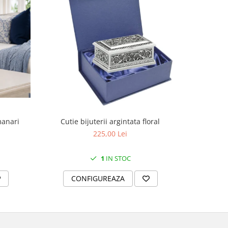
manari
Cutie bijuterii argintata floral
Set portela
farfurii 28
225,00 Lei
1
IN STOC
CONFIGUREAZA
C