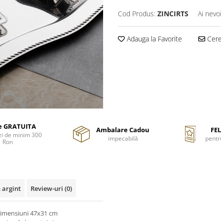
Cod Produs:
ZINCIRTS
Ai nevo
Adauga la Favorite
Cere 
re GRATUITA
Ambalare Cadou
FEL
i de minim 300
impecabilă
pentr
Ron
 argint
Review-uri
(0)
 dimensiuni 47x31 cm