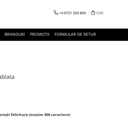
+4 0721 203 809
0,00
BRANDURI
PROMOTII
FORMULAR DE RETUR
ablata
rești felicitare (maxim 300 caractere)