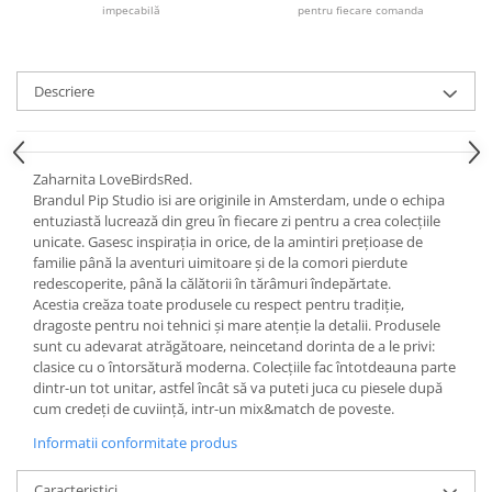
Cote Noire
impecabilă
pentru fiecare comanda
ARRIS
CELESTIAL PLATINUM
CORNUCOPIA
Descriere
INTAGLIO
JASPER CONRAN GOLD
RENAISSANCE GOLD
Zaharnita LoveBirdsRed.
ANTHEMION BLUE
Brandul Pip Studio isi are originile in Amsterdam, unde o echipa
entuziastă lucrează din greu în fiecare zi pentru a crea colecțiile
BUTTERFLY BLOOM
unicate. Gasesc inspirația in orice, de la amintiri prețioase de
OLD COUNTRY ROSES
familie până la aventuri uimitoare și de la comori pierdute
PASHMINA
redescoperite, până la călătorii în tărâmuri îndepărtate.
Acestia creăza toate produsele cu respect pentru tradiție,
SIGNET PLATINUM
dragoste pentru noi tehnici și mare atenție la detalii. Produsele
CELESTIAL GOLD
sunt cu adevarat atrăgătoare, neincetand dorinta de a le privi:
NATURE
clasice cu o întorsătură moderna. Colecțiile fac întotdeauna parte
dintr-un tot unitar, astfel încât să va puteti juca cu piesele după
CHINOISERIE WHITE
cum credeți de cuviință, intr-un mix&match de poveste.
JASPER CONRAN WHITE
Informatii conformitate produs
GILDED MUSE
WONDERLUST
Caracteristici