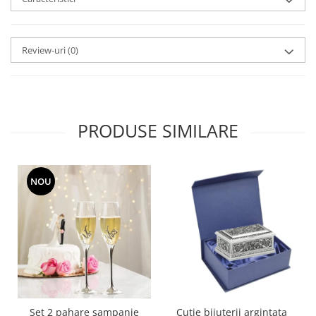
MORRIS&AMP;CO
KINGSLEY
SERENDIPITY GOLD
Review-uri
(0)
SERENDIPITY PLATINUM
CHELSEA
MEDICEA
CELESTIAL
PRODUSE SIMILARE
PATCHWORK WILLOW
BLUE LILY
HIBISCUS
NOU
SWAN
FLORENTINE TURQUOISE
ANTHEMION GREY
ORCHARD
CREATURES OF CURIOSITY
JARDIN
RENAISSANCE RED
Set 2 pahare sampanie
Cutie bijuterii argintata