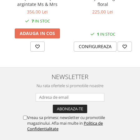
SERENDIPITY WHITE
argintate Ms & Mrs
floral
FLOWER FESTIVAL BLUE
356,00 Lei
225,00 Lei
FLOWER FESTIVAL RED
7
IN STOC
LOVE BIRDS
ADAUGA IN COS
1
IN STOC
CHIQUE VERDE
CHIQUE ROZ
CONFIGUREAZA
CHIQUE STRIPES VERDE
Renaissance Grey
Royal White
NEWSLETTER
CHIQUE STRIPES GALBEN
CHIQUE GALBEN
Nu rata ofertele si promotiile noastre
Vreau sa primesc newsletter cu promotiile
magazinului. Afla mai multe in
Politica de
Confidentialitate