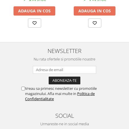
SERENDIPITY WHITE
FLOWER FESTIVAL BLUE
ADAUGA IN COS
ADAUGA IN COS
FLOWER FESTIVAL RED
LOVE BIRDS
CHIQUE VERDE
CHIQUE ROZ
CHIQUE STRIPES VERDE
NEWSLETTER
Renaissance Grey
Nu rata ofertele si promotiile noastre
Royal White
CHIQUE STRIPES GALBEN
CHIQUE GALBEN
Vreau sa primesc newsletter cu promotiile
magazinului. Afla mai multe in
Politica de
Confidentialitate
SOCIAL
Urmareste-ne in social media