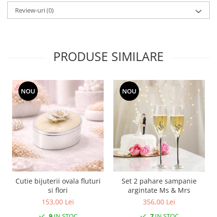
MORRIS&AMP;CO
Review-uri
(0)
KINGSLEY
SERENDIPITY GOLD
SERENDIPITY PLATINUM
PRODUSE SIMILARE
CHELSEA
MEDICEA
CELESTIAL
NOU
NOU
PATCHWORK WILLOW
BLUE LILY
HIBISCUS
SWAN
FLORENTINE TURQUOISE
ANTHEMION GREY
ORCHARD
Cutie bijuterii ovala fluturi
Set 2 pahare sampanie
CREATURES OF CURIOSITY
si flori
argintate Ms & Mrs
JARDIN
153,00 Lei
356,00 Lei
RENAISSANCE RED
9
IN STOC
7
IN STOC