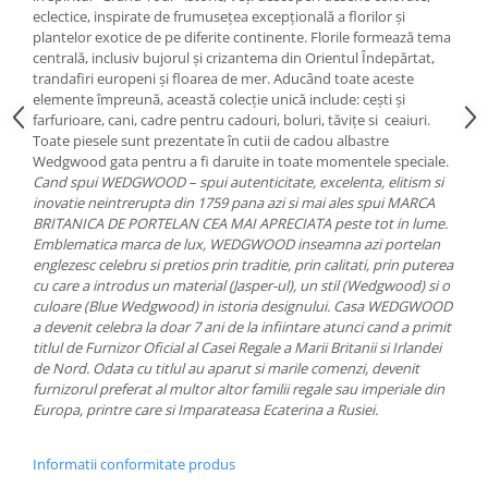
Cote Noire
eclectice, inspirate de frumusețea excepțională a florilor și
ARRIS
plantelor exotice de pe diferite continente. Florile formează tema
CELESTIAL PLATINUM
centrală, inclusiv bujorul și crizantema din Orientul Îndepărtat,
CORNUCOPIA
trandafiri europeni și floarea de mer. Aducând toate aceste
elemente împreună, această colecție unică include: cești și
INTAGLIO
farfurioare, cani, cadre pentru cadouri, boluri, tăvițe si ceaiuri.
JASPER CONRAN GOLD
Toate piesele sunt prezentate în cutii de cadou albastre
Wedgwood gata pentru a fi daruite in toate momentele speciale.
RENAISSANCE GOLD
Cand spui WEDGWOOD – spui autenticitate, excelenta, elitism si
ANTHEMION BLUE
inovatie neintrerupta din 1759 pana azi si mai ales spui MARCA
BUTTERFLY BLOOM
BRITANICA DE PORTELAN CEA MAI APRECIATA peste tot in lume.
Emblematica marca de lux, WEDGWOOD inseamna azi portelan
OLD COUNTRY ROSES
englezesc celebru si pretios prin traditie, prin calitati, prin puterea
PASHMINA
cu care a introdus un material (Jasper-ul), un stil (Wedgwood) si o
SIGNET PLATINUM
culoare (Blue Wedgwood) in istoria designului. Casa WEDGWOOD
a devenit celebra la doar 7 ani de la infiintare atunci cand a primit
CELESTIAL GOLD
titlul de Furnizor Oficial al Casei Regale a Marii Britanii si Irlandei
NATURE
de Nord. Odata cu titlul au aparut si marile comenzi, devenit
furnizorul preferat al multor altor familii regale sau imperiale din
CHINOISERIE WHITE
Europa, printre care si Imparateasa Ecaterina a Rusiei.
JASPER CONRAN WHITE
GILDED MUSE
Informatii conformitate produs
WONDERLUST