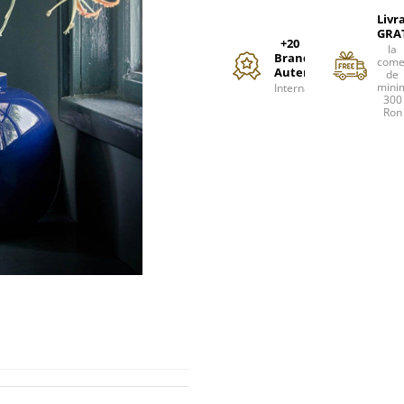
Livr
GRA
+20
la
Branduri
come
Autentice
de
mini
Internationale
300
Ron