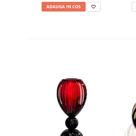
MORRIS&AMP;CO
ADAUGA IN COS
KINGSLEY
SERENDIPITY GOLD
SERENDIPITY PLATINUM
CHELSEA
MEDICEA
CELESTIAL
PATCHWORK WILLOW
BLUE LILY
HIBISCUS
SWAN
FLORENTINE TURQUOISE
ANTHEMION GREY
ORCHARD
CREATURES OF CURIOSITY
JARDIN
RENAISSANCE RED