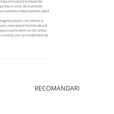
chipa entuziastă lucrează din
irația in orice, de la amintiri
mori pierdute redescoperite, până
dragoste pentru noi tehnici și
oare, neincetand dorinta de a le
deauna parte dintr-un tot unitar,
de cuviință, intr-un mix&match de
RECOMANDARI