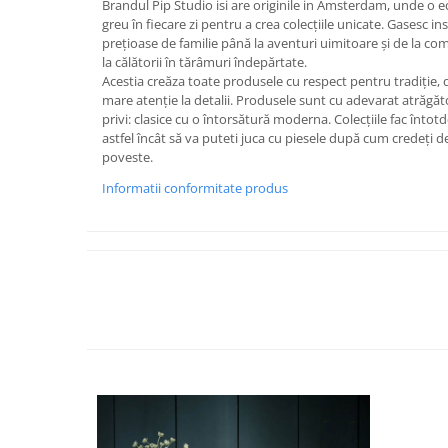
Brandul Pip Studio isi are originile in Amsterdam, unde o e
FRAPIERE
GEORGIA
LUCREZIA
VESTA
greu în fiecare zi pentru a crea colecțiile unicate. Gasesc insp
PAHARE SI ACCESORII
SAMOA
ELISA
CORPORATE
prețioase de familie până la aventuri uimitoare și de la co
SET PENTRU BĂUTURI
PIVOINE
TONDO DONI
FLOWER
la călătorii în tărâmuri îndepărtate.
Acestia creăza toate produsele cu respect pentru tradiție, 
TĂVI SI ACCESORII
ESMERALDA BLANC, GOLD,
ORPHOS
TABLE
mare atenție la detalii. Produsele sunt cu adevarat atrăgăt
PLATINUM
ACCESORII PENTRU FEMEI
CILI
BABY COLLECTION
privi: clasice cu o întorsătură moderna. Colecțiile fac întot
CHARDONS GOLD, PLATINUM
SFEȘNICE
GIULIA
ROSE
astfel încât să va puteti juca cu piesele după cum credeți 
HEMISPHERE
poveste.
RAME SI ALBUME FOTO
NETTARE DI VINO
LOVE KNOTS SILVER
KHAZARD OR &AMP; PLATINE
CARAFE
NOTTE DI STELLE
WITH LOVE SILVER
Informatii conformitate produs
JASPER CONRAN PLATINUM
FRUCTIERE ARGINTATE
PLINIO
WITH LOVE BLACK
CHINOISERIE GREEN
ACCESORII PENTRU BĂRBAȚI
YOUNG
WITH LOVE WHITE
100 YEARS
ACCESORII PENTRU BIROU
VIP
INFINITY
BLANC SUR BLANC
BOLURI DECO
PIUME
WISH
GROSGRAIN
AROME DE INTERIOR
AURIS
LOVE KNOTS GOLD
LACE GOLD
TEXTILE
BOTANIC GARDEN
WITH LOVE NOUVEAU
LACE PLATINUM
BIJUTERII
STELLA
WITH LOVE GOLD
EQUESTRIA
ARANJAMENTE FLORALE
POLKA BLUE
PERNE
CHEEKY PINK