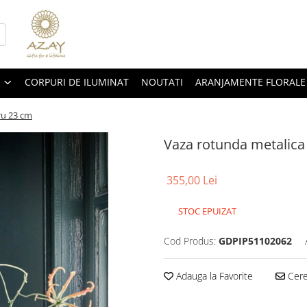
CORPURI DE ILUMINAT
NOUTATI
ARANJAMENTE FLORALE
ru 23 cm
Vaza rotunda metalica
355,00 Lei
STOC EPUIZAT
Cod Produs:
GDPIP51102062
Adauga la Favorite
Cere 