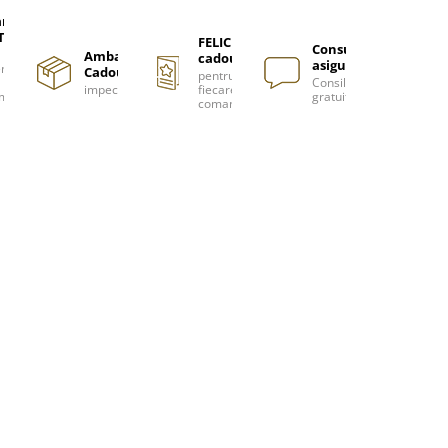
are
TUITA
FELICITARE
Consultanță
Ambalare
cadou
asigurată
nzi
Cadou
pentru
Consiliere
impecabilă
fiecare
m
gratuită
comanda