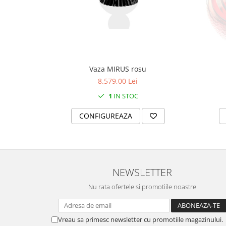
SERENDIPITY WHITE
FLOWER FESTIVAL BLUE
FLOWER FESTIVAL RED
LOVE BIRDS
CHIQUE VERDE
Vaza MIRUS rosu
CHIQUE ROZ
8.579,00 Lei
CHIQUE STRIPES VERDE
1
IN STOC
Renaissance Grey
Royal White
CONFIGUREAZA
CHIQUE STRIPES GALBEN
CHIQUE GALBEN
NEWSLETTER
Nu rata ofertele si promotiile noastre
Vreau sa primesc newsletter cu promotiile magazinului.