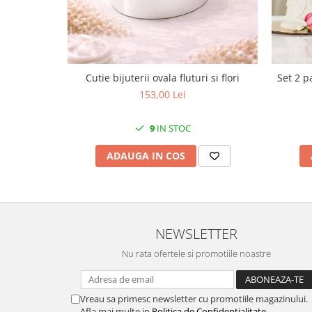
MORRIS&AMP;CO
KINGSLEY
SERENDIPITY GOLD
SERENDIPITY PLATINUM
Cutie bijuterii ovala fluturi si flori
Set 2 p
CHELSEA
153,00 Lei
MEDICEA
CELESTIAL
9
IN STOC
PATCHWORK WILLOW
BLUE LILY
ADAUGA IN COS
HIBISCUS
SWAN
FLORENTINE TURQUOISE
ANTHEMION GREY
NEWSLETTER
ORCHARD
Nu rata ofertele si promotiile noastre
CREATURES OF CURIOSITY
JARDIN
Vreau sa primesc newsletter cu promotiile magazinului.
RENAISSANCE RED
Afla mai multe in
Politica de Confidentialitate