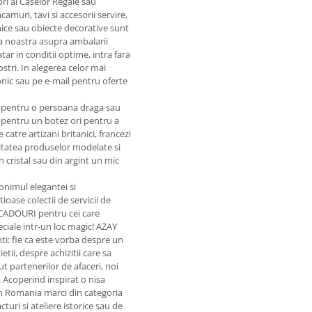
ri ai Caselor Regale sau
amuri, tavi si accesorii servire,
snice sau obiecte decorative sunt
tia noastra asupra ambalarii
ar in conditii optime, intra fara
ostri. In alegerea celor mai
onic sau pe e-mail pentru oferte
nt pentru o persoana draga sau
pentru un botez ori pentru a
catre artizani britanici, francezi
Calitatea produselor modelate si
 cristal sau din argint un mic
onimul elegantei si
ioase colectii de servicii de
 CADOURI pentru cei care
eciale intr-un loc magic! AZAY
enti: fie ca este vorba despre un
i, despre achizitii care sa
 partenerilor de afaceri, noi
. Acoperind inspirat o nisa
n Romania marci din categoria
uri si ateliere istorice sau de