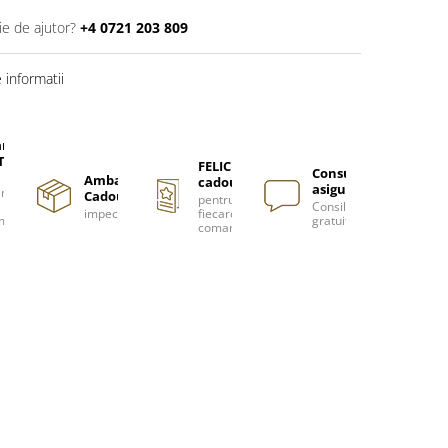
ie de ajutor?
+4 0721 203 809
informatii
are
TUITA
FELICITARE
Consultanță
Ambalare
cadou
asigurată
nzi
Cadou
pentru
Consiliere
impecabilă
fiecare
m
gratuită
comanda