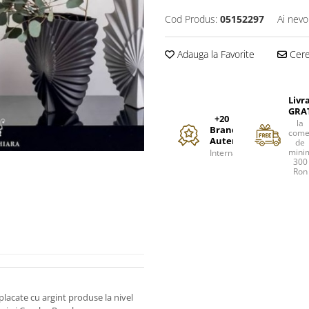
Cod Produs:
05152297
Ai nevo
Adauga la Favorite
Cere 
Livr
GRA
+20
la
Branduri
come
Autentice
de
mini
Internationale
300
Ron
lacate cu argint produse la nivel