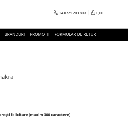
+4 0721 203 809
0,00
BRANDURI
PROMOTII
FORMULAR DE RETUR
hakra
rești felicitare (maxim 300 caractere)