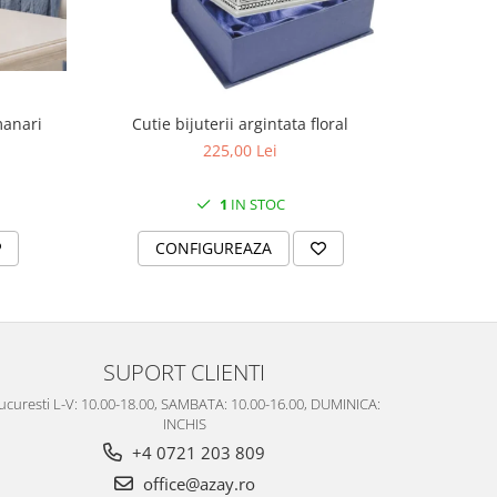
manari
Cutie bijuterii argintata floral
Set portela
farfurii 28
225,00 Lei
1
IN STOC
CONFIGUREAZA
C
SUPORT CLIENTI
ucuresti L-V: 10.00-18.00, SAMBATA: 10.00-16.00, DUMINICA:
INCHIS
+4 0721 203 809
office@azay.ro