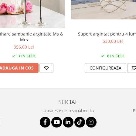
Suport argintat pentru 4 lu
ahare sampanie argintate Ms &
Mrs
530,00 Lei
356,00 Lei
6
IN STOC
7
IN STOC
CONFIGUREAZA
ADAUGA IN COS
SOCIAL
Urmareste-ne in social media
B