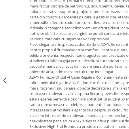
international de catre cei mai renumiti Producatori/Furnizo
FRAPIERE
GEORGIA
LUCREZIA
VESTA
manufacturi istorice de patrimoniu. Boluri pentru caviar, tac
PAHARE SI ACCESORII
SAMOA
ELISA
CORPORATE
boluri decorative, suporturi prajituri, rame foto, vaze, sfe
SET PENTRU BĂUTURI
PIVOINE
TONDO DONI
FLOWER
parte din colectiile deosebite pe care le gasiti in site. Aten
impecabile a fiecarui cadou precum si livrarea catre destinat
TĂVI SI ACCESORII
ESMERALDA BLANC, GOLD,
ORPHOS
TABLE
indoiala in categoria serviciilor premium oferite clientilor n
PLATINUM
ACCESORII PENTRU FEMEI
CILI
BABY COLLECTION
potrivite obiecte placate cu argint ne puteti contacta telef
CHARDONS GOLD, PLATINUM
personalizate care cu siguranta vor impresiona.
SFEȘNICE
GIULIA
ROSE
Piese elegante si inspirate, cadourile de la AZAY, fie ca su
HEMISPHERE
RAME SI ALBUME FOTO
NETTARE DI VINO
LOVE KNOTS SILVER
pentru propriul dumneavoastra comfort, pentru o nunta, 
KHAZARD OR &AMP; PLATINE
CARAFE
NOTTE DI STELLE
WITH LOVE SILVER
celebra prietenia, respectul sau dragostea, sunt realizate de 
JASPER CONRAN PLATINUM
si italieni cu infinita grija pentru detaliu si autenticitate. 
FRUCTIERE ARGINTATE
PLINIO
WITH LOVE BLACK
decorate manual au facut din fiecare piesa din portelan, din
CHINOISERIE GREEN
ACCESORII PENTRU BĂRBAȚI
YOUNG
WITH LOVE WHITE
obiect de arta, admirat si pretuit timp indelungat.
100 YEARS
ACCESORII PENTRU BIROU
VIP
INFINITY
AZAY- Furnizor Oficial Al Casei Regale a Romaniei – este sin
BLANC SUR BLANC
rafinamentului regal in Arta Cadourilor! Cele mai fine si pret
BOLURI DECO
PIUME
WISH
masa, tacamuri sau pahare, obiecte decorative si mai ales
GROSGRAIN
AROME DE INTERIOR
AURIS
LOVE KNOTS GOLD
conteaza cu adevarat, vin sa spuna fiecare povestile lor sp
LACE GOLD
este alegerea perfecta a celor mai sofisticati si exigenti cli
TEXTILE
BOTANIC GARDEN
WITH LOVE NOUVEAU
cadou care urmeaza sa celebreze momente frumoase ale vieti
LACE PLATINUM
BIJUTERII
STELLA
WITH LOVE GOLD
intregeasca o atmosfera eleganta sau despre un cadou facut
EQUESTRIA
ARANJAMENTE FLORALE
investim intr-o relatie cu adevarat speciala pe termen lung
POLKA BLUE
neexploatata pana acum AZAY a ales sa ofere publicului di
PERNE
Exclusive/ High-End Brands cu produse realizate in manufact
CHEEKY PINK