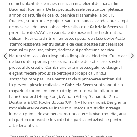
Cote Noire
cu meticulozitate de maestrii sticlari in atelierul de marca din
ARRIS
Bucuresti, Romania. De la spectaculoasele cesti ce completeaza
CELESTIAL PLATINUM
armonios seturile de ceai cu ceainice si zaharnite, la boluri,
fructiere, suporturi de prajituri sau tort, pana la candelabre, lampi
CORNUCOPIA
de masa sau de tavan, obiectele realizate de
Gabriela Seres
sunt
INTAGLIO
prezentate de AZAY ca o varietate de piese in functie de natura
JASPER CONRAN GOLD
utilizarii. Fabricate dintr-un amestec special de
sticla borosilicata
(termorezistenta pentru seturile de ceai) acestea sunt realizate
RENAISSANCE GOLD
manual cu pasiune, talent, dedicatie si perfectiune tehnica.
ANTHEMION BLUE
Natura si muzica ofera inspiratia din spatele obiectelor. Cu un aer
de lux contemporan, piesele arata cat de delicat si precis este
BUTTERFLY BLOOM
procesul de creatie. Combinand arta mestesugului cu designul
OLD COUNTRY ROSES
elegant, fiecare produs se percepe aproape ca un
vals
PASHMINA
armonios
intre pasiunea pentru sticla si priceperea artizanului.
In prezent, piesele realizate de
Gabriela Seres
sunt vandute in
SIGNET PLATINUM
magazinele premium pentru designeri internationali, precum
CELESTIAL GOLD
Lane Crowford (Hong Kong), William Ashley (Canada), T2 Tea
NATURE
(Australia & UK), Roche Bobois (UK) INV Home (India). Designul si
modelele eterice care au inspirat numerosi artisti din intreaga
CHINOISERIE WHITE
lume au primit, de asemenea, recunoastere la nivel mondial, atat
JASPER CONRAN WHITE
din partea cunoscatorilor, cat si din partea entuziastilor pentru
GILDED MUSE
arta decorativa.
WONDERLUST