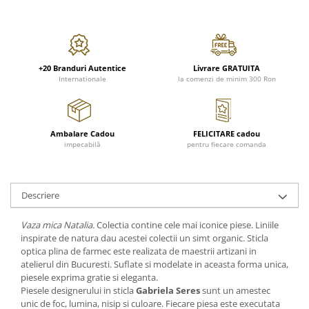
FRAPIERE
GEORGIA
LUCREZIA
VESTA
PAHARE SI ACCESORII
SAMOA
ELISA
CORPORATE
SET PENTRU BĂUTURI
PIVOINE
TONDO DONI
FLOWER
TĂVI SI ACCESORII
ESMERALDA BLANC, GOLD,
ORPHOS
TABLE
+20 Branduri Autentice
Livrare GRATUITA
PLATINUM
ACCESORII PENTRU FEMEI
CILI
BABY COLLECTION
Internationale
la comenzi de minim 300 Ron
CHARDONS GOLD, PLATINUM
SFEȘNICE
GIULIA
ROSE
HEMISPHERE
RAME SI ALBUME FOTO
NETTARE DI VINO
LOVE KNOTS SILVER
KHAZARD OR &AMP; PLATINE
CARAFE
NOTTE DI STELLE
WITH LOVE SILVER
Ambalare Cadou
FELICITARE cadou
JASPER CONRAN PLATINUM
impecabilă
pentru fiecare comanda
FRUCTIERE ARGINTATE
PLINIO
WITH LOVE BLACK
CHINOISERIE GREEN
ACCESORII PENTRU BĂRBAȚI
YOUNG
WITH LOVE WHITE
100 YEARS
ACCESORII PENTRU BIROU
VIP
INFINITY
Descriere
BLANC SUR BLANC
BOLURI DECO
PIUME
WISH
GROSGRAIN
AROME DE INTERIOR
AURIS
LOVE KNOTS GOLD
Vaza mica Natalia.
Colectia contine cele mai iconice piese. Liniile
LACE GOLD
TEXTILE
BOTANIC GARDEN
WITH LOVE NOUVEAU
inspirate de natura dau acestei colectii un simt organic. Sticla
LACE PLATINUM
optica plina de farmec este realizata de maestrii artizani in
BIJUTERII
STELLA
WITH LOVE GOLD
atelierul din Bucuresti. Suflate si modelate in aceasta forma unica,
EQUESTRIA
ARANJAMENTE FLORALE
piesele exprima gratie si eleganta.
POLKA BLUE
Piesele designerului in sticla
Gabriela Seres
sunt un amestec
PERNE
unic de foc, lumina, nisip si culoare. Fiecare piesa este executata
CHEEKY PINK