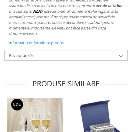
Suntem Furnizor al Casei Regale a Romaniei, cu misiunea
MORRIS&AMP;CO
asumata de a reinventa in tara noastra conceptul
art de la table
.
In acest sens,
AZAY
este sinonimul rafinamentului regal in arta
KINGSLEY
aranjarii mesei; cele mai fine si pretioase colectii de servicii de
SERENDIPITY GOLD
masa, tacamuri, pahare, obiecte decorative si cadouri pentru
SERENDIPITY PLATINUM
momentele importante ale vietii pot face parte din viata
dumneavoastra.
CHELSEA
MEDICEA
Informatii conformitate produs
CELESTIAL
Review-uri
(0)
PATCHWORK WILLOW
BLUE LILY
HIBISCUS
SWAN
PRODUSE SIMILARE
FLORENTINE TURQUOISE
ANTHEMION GREY
ORCHARD
NOU
CREATURES OF CURIOSITY
JARDIN
RENAISSANCE RED