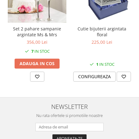
SERENDIPITY WHITE
FLOWER FESTIVAL BLUE
FLOWER FESTIVAL RED
LOVE BIRDS
Set 2 pahare sampanie
Cutie bijuterii argintata
argintate Ms & Mrs
floral
CHIQUE VERDE
356,00 Lei
225,00 Lei
CHIQUE ROZ
CHIQUE STRIPES VERDE
7
IN STOC
Renaissance Grey
ADAUGA IN COS
1
IN STOC
Royal White
CHIQUE STRIPES GALBEN
CONFIGUREAZA
CHIQUE GALBEN
NEWSLETTER
Nu rata ofertele si promotiile noastre