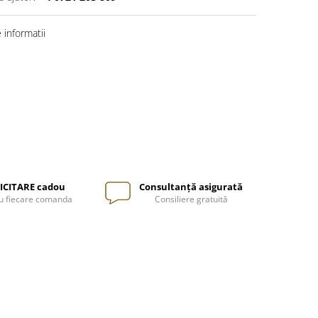
informatii
ICITARE cadou
Consultanță asigurată
u fiecare comanda
Consiliere gratuită