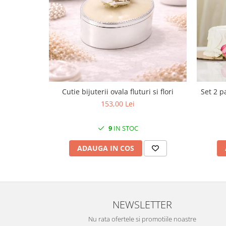
Cote Noire
ARRIS
CELESTIAL PLATINUM
CORNUCOPIA
INTAGLIO
JASPER CONRAN GOLD
RENAISSANCE GOLD
ANTHEMION BLUE
Cutie bijuterii ovala fluturi si flori
Set 2 p
BUTTERFLY BLOOM
153,00 Lei
OLD COUNTRY ROSES
PASHMINA
9
IN STOC
SIGNET PLATINUM
ADAUGA IN COS
CELESTIAL GOLD
NATURE
CHINOISERIE WHITE
JASPER CONRAN WHITE
NEWSLETTER
GILDED MUSE
Nu rata ofertele si promotiile noastre
WONDERLUST