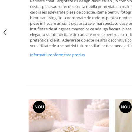
Rafinate creatii argintate cu design clasic italian , in comb
FRAPIERE
GEORGIA
LUCREZIA
VESTA
cristal, piele sau lemn de esenta nobila prind viata in mainil
PAHARE SI ACCESORII
SAMOA
ELISA
CORPORATE
carora ies adevarate piese de colectie. Rame pentru fotogr
SET PENTRU BĂUTURI
PIVOINE
TONDO DONI
FLOWER
birou sau living, linii coordonate de cadouri pentru nunta 
piese in fiecare an sunt create cu cele mai spectaculoase 
TĂVI SI ACCESORII
ESMERALDA BLANC, GOLD,
ORPHOS
TABLE
insufletite de atingerea maestrilor ce adauga fiecarei pies
PLATINUM
ACCESORII PENTRU FEMEI
CILI
BABY COLLECTION
eleganta si autenticitate de care are nevoie pentru a se ridi
CHARDONS GOLD, PLATINUM
SFEȘNICE
GIULIA
ROSE
pretentiosi clienti. Adevarate obiecte de arta decorativa
versatilitate de a se potrivi tuturor stilurilor de amenajari i
HEMISPHERE
RAME SI ALBUME FOTO
NETTARE DI VINO
LOVE KNOTS SILVER
KHAZARD OR &AMP; PLATINE
Informatii conformitate produs
CARAFE
NOTTE DI STELLE
WITH LOVE SILVER
JASPER CONRAN PLATINUM
FRUCTIERE ARGINTATE
PLINIO
WITH LOVE BLACK
CHINOISERIE GREEN
ACCESORII PENTRU BĂRBAȚI
YOUNG
WITH LOVE WHITE
100 YEARS
ACCESORII PENTRU BIROU
VIP
INFINITY
BLANC SUR BLANC
BOLURI DECO
PIUME
WISH
GROSGRAIN
AROME DE INTERIOR
AURIS
LOVE KNOTS GOLD
LACE GOLD
TEXTILE
BOTANIC GARDEN
WITH LOVE NOUVEAU
NOU
NOU
LACE PLATINUM
BIJUTERII
STELLA
WITH LOVE GOLD
EQUESTRIA
ARANJAMENTE FLORALE
POLKA BLUE
PERNE
CHEEKY PINK