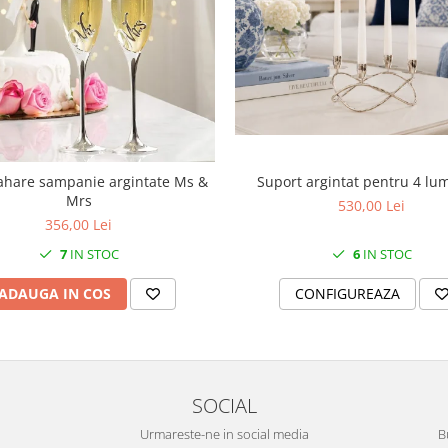
Suport argintat pentru 4 lu
ahare sampanie argintate Ms &
Mrs
530,00 Lei
356,00 Lei
6
IN STOC
7
IN STOC
CONFIGUREAZA
ADAUGA IN COS
SOCIAL
Urmareste-ne in social media
B