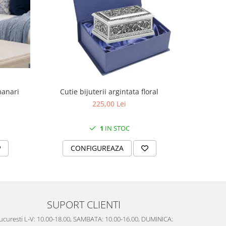
manari
Cutie bijuterii argintata floral
Set portela
farfurii 28
225,00 Lei
1
IN STOC
CONFIGUREAZA
C
SUPORT CLIENTI
ucuresti L-V: 10.00-18.00, SAMBATA: 10.00-16.00, DUMINICA: