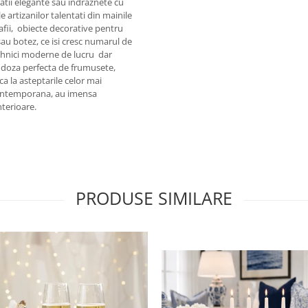
inatii elegante sau indraznete cu
e artizanilor talentati din mainile
afii, obiecte decorative pentru
sau botez, ce isi cresc numarul de
tehnici moderne de lucru dar
e doza perfecta de frumusete,
ca la asteptarile celor mai
 contemporana, au imensa
nterioare.
PRODUSE SIMILARE