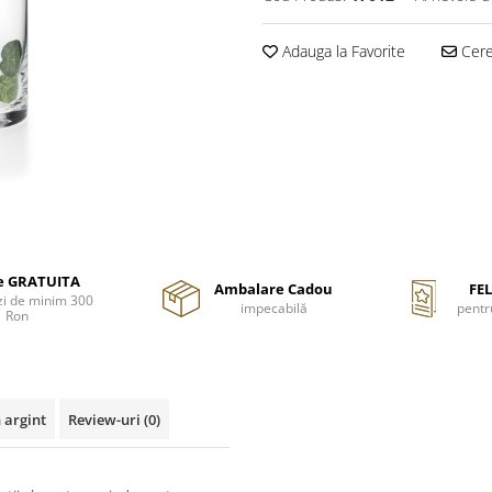
Adauga la Favorite
Cere 
re GRATUITA
Ambalare Cadou
FEL
i de minim 300
impecabilă
pentr
Ron
 argint
Review-uri
(0)