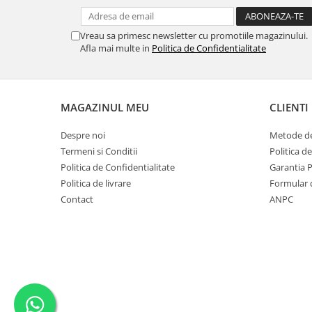
MORRIS&AMP;CO
KINGSLEY
Vreau sa primesc newsletter cu promotiile magazinului.
SERENDIPITY GOLD
Afla mai multe in
Politica de Confidentialitate
SERENDIPITY PLATINUM
CHELSEA
MEDICEA
MAGAZINUL MEU
CLIENTI
CELESTIAL
Despre noi
Metode de
PATCHWORK WILLOW
Termeni si Conditii
Politica d
BLUE LILY
Politica de Confidentialitate
Garantia 
HIBISCUS
Politica de livrare
Formular 
SWAN
Contact
ANPC
FLORENTINE TURQUOISE
ANTHEMION GREY
ORCHARD
CREATURES OF CURIOSITY
JARDIN
RENAISSANCE RED