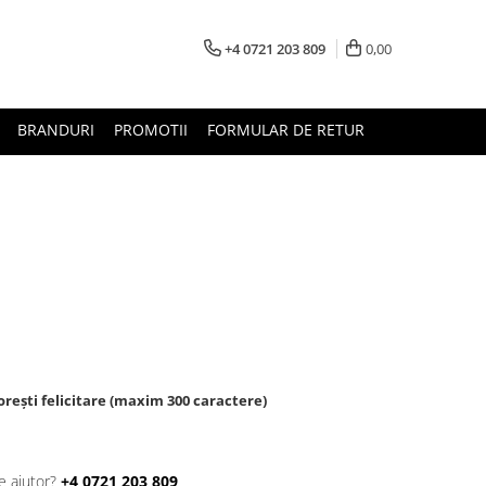
+4 0721 203 809
0,00
BRANDURI
PROMOTII
FORMULAR DE RETUR
m
rești felicitare (maxim 300 caractere)
e ajutor?
+4 0721 203 809