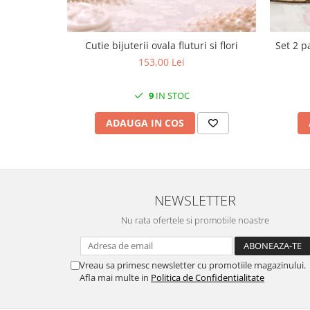
Cote Noire
ARRIS
CELESTIAL PLATINUM
Cutie bijuterii ovala fluturi si flori
Set 2 p
CORNUCOPIA
153,00 Lei
INTAGLIO
JASPER CONRAN GOLD
9
IN STOC
RENAISSANCE GOLD
ANTHEMION BLUE
ADAUGA IN COS
BUTTERFLY BLOOM
OLD COUNTRY ROSES
PASHMINA
SIGNET PLATINUM
NEWSLETTER
CELESTIAL GOLD
Nu rata ofertele si promotiile noastre
NATURE
CHINOISERIE WHITE
Vreau sa primesc newsletter cu promotiile magazinului.
JASPER CONRAN WHITE
Afla mai multe in
Politica de Confidentialitate
GILDED MUSE
WONDERLUST