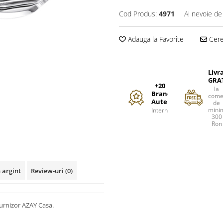
Cod Produs:
4971
Ai nevoie de
Adauga la Favorite
Cere 
Livr
GRA
+20
la
Branduri
come
Autentice
de
mini
Internationale
300
Ron
 argint
Review-uri
(0)
Furnizor AZAY Casa.