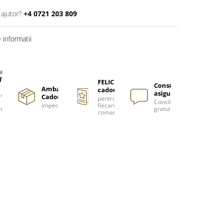
 ajutor?
+4 0721 203 809
informatii
are
TUITA
FELICITARE
Consultanță
Ambalare
cadou
asigurată
nzi
Cadou
pentru
Consiliere
impecabilă
fiecare
m
gratuită
comanda