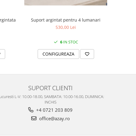
Suport argintat pentru 4 lumanari
rgintata
Cutie
530,00 Lei
6
IN STOC
CONFIGUREAZA
C
SUPORT CLIENTI
ucuresti L-V: 10.00-18.00, SAMBATA: 10.00-16.00, DUMINICA:
INCHIS
+4 0721 203 809
office@azay.ro