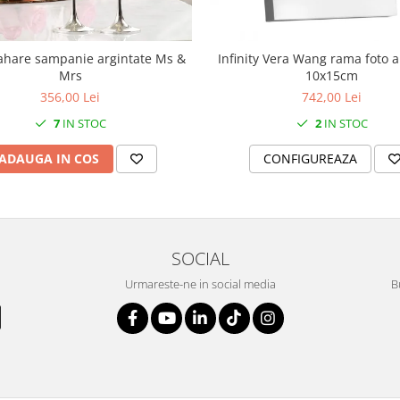
ahare sampanie argintate Ms &
Infinity Vera Wang rama foto a
Mrs
10x15cm
356,00 Lei
742,00 Lei
7
IN STOC
2
IN STOC
ADAUGA IN COS
CONFIGUREAZA
SOCIAL
Urmareste-ne in social media
B