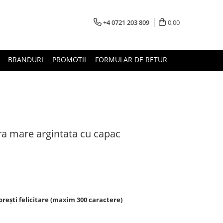
+4 0721 203 809
0,00
BRANDURI
PROMOTII
FORMULAR DE RETUR
ra mare argintata cu capac
rești felicitare (maxim 300 caractere)